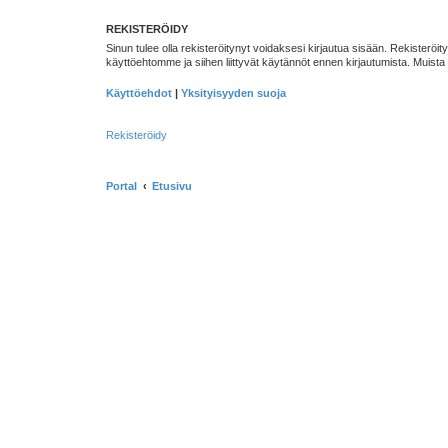
REKISTERÖIDY
Sinun tulee olla rekisteröitynyt voidaksesi kirjautua sisään. Rekisteröity
käyttöehtomme ja siihen liittyvät käytännöt ennen kirjautumista. Muis
Käyttöehdot
|
Yksityisyyden suoja
Rekisteröidy
Portal
Etusivu