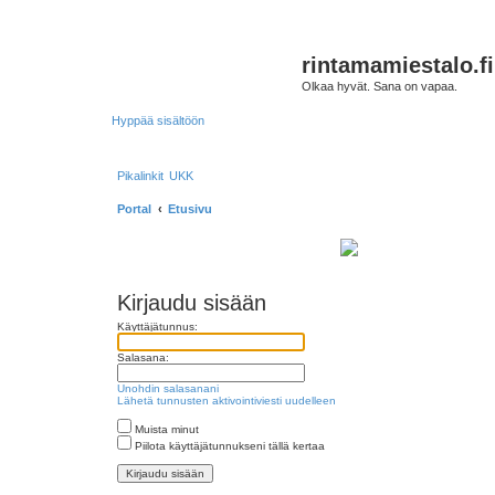
rintamamiestalo.fi
Olkaa hyvät. Sana on vapaa.
Hyppää sisältöön
Pikalinkit
UKK
Portal
Etusivu
Kirjaudu sisään
Käyttäjätunnus:
Salasana:
Unohdin salasanani
Lähetä tunnusten aktivointiviesti uudelleen
Muista minut
Piilota käyttäjätunnukseni tällä kertaa