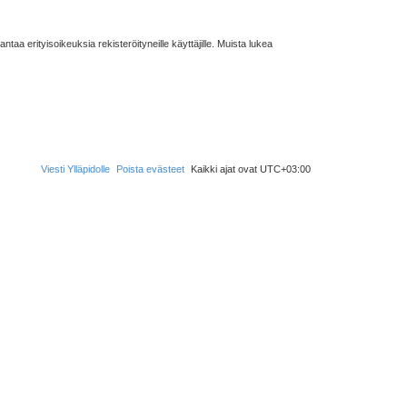
taa erityisoikeuksia rekisteröityneille käyttäjille. Muista lukea
Viesti Ylläpidolle
Poista evästeet
Kaikki ajat ovat
UTC+03:00