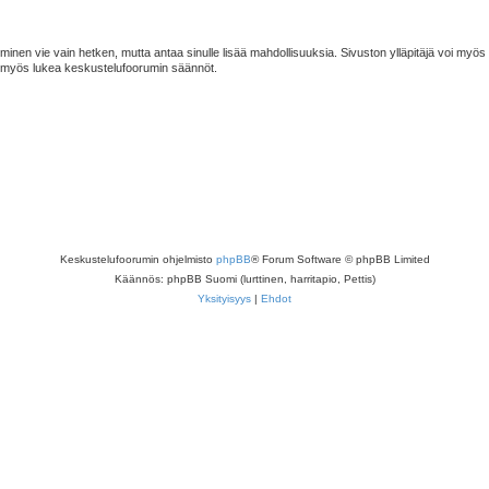
minen vie vain hetken, mutta antaa sinulle lisää mahdollisuuksia. Sivuston ylläpitäjä voi myös an
ta myös lukea keskustelufoorumin säännöt.
Keskustelufoorumin ohjelmisto
phpBB
® Forum Software © phpBB Limited
Käännös: phpBB Suomi (lurttinen, harritapio, Pettis)
Yksityisyys
|
Ehdot