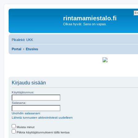
rintamamiestalo.fi
Olkaa hyvät. Sana on vapaa.
Pikalinkit
UKK
Portal
Etusivu
Kirjaudu sisään
Käyttäjätunnus:
Salasana:
Unohdin salasanani
Lähetä tunnusten aktivointiviesti uudelleen
Muista minut
Piilota käyttäjätunnukseni tällä kertaa