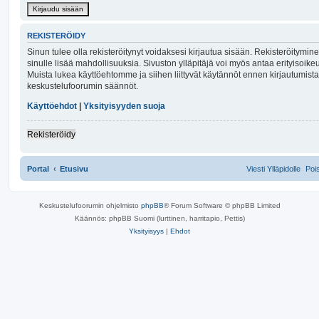
REKISTERÖIDY
Sinun tulee olla rekisteröitynyt voidaksesi kirjautua sisään. Rekisteröitymin
sinulle lisää mahdollisuuksia. Sivuston ylläpitäjä voi myös antaa erityisoikeuks
Muista lukea käyttöehtomme ja siihen liittyvät käytännöt ennen kirjautumist
keskustelufoorumin säännöt.
Käyttöehdot
|
Yksityisyyden suoja
Rekisteröidy
Portal
Etusivu
Viesti Ylläpidolle
Poi
Keskustelufoorumin ohjelmisto
phpBB
® Forum Software © phpBB Limited
Käännös: phpBB Suomi (lurttinen, harritapio, Pettis)
Yksityisyys
|
Ehdot