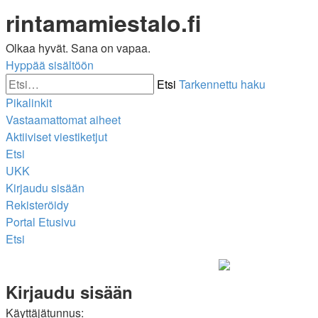
rintamamiestalo.fi
Olkaa hyvät. Sana on vapaa.
Hyppää sisältöön
Etsi
Tarkennettu haku
Pikalinkit
Vastaamattomat aiheet
Aktiiviset viestiketjut
Etsi
UKK
Kirjaudu sisään
Rekisteröidy
Portal
Etusivu
Etsi
Kirjaudu sisään
Käyttäjätunnus: