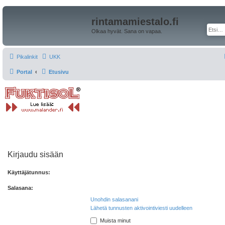
rintamamiestalo.fi
Olkaa hyvät. Sana on vapaa.
Pikalinkit
UKK
Portal
Etusivu
Kirjaudu sisään
Käyttäjätunnus:
Salasana:
Unohdin salasanani
Lähetä tunnusten aktivointiviesti uudelleen
Muista minut