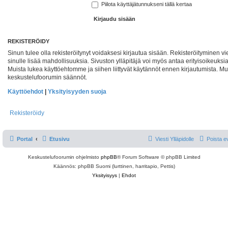
Piilota käyttäjätunnukseni tällä kertaa
REKISTERÖIDY
Sinun tulee olla rekisteröitynyt voidaksesi kirjautua sisään. Rekisteröityminen v
sinulle lisää mahdollisuuksia. Sivuston ylläpitäjä voi myös antaa erityisoikeuksia r
Muista lukea käyttöehtomme ja siihen liittyvät käytännöt ennen kirjautumista. M
keskustelufoorumin säännöt.
Käyttöehdot
|
Yksityisyyden suoja
Rekisteröidy
Portal
Etusivu
Viesti Ylläpidolle
Poista e
Keskustelufoorumin ohjelmisto
phpBB
® Forum Software © phpBB Limited
Käännös: phpBB Suomi (lurttinen, harritapio, Pettis)
Yksityisyys
|
Ehdot