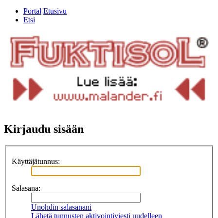
Portal
Etusivu
Etsi
Kirjaudu sisään
Käyttäjätunnus:
Salasana:
Unohdin salasanani
Lähetä tunnusten aktivointiviesti uudelleen