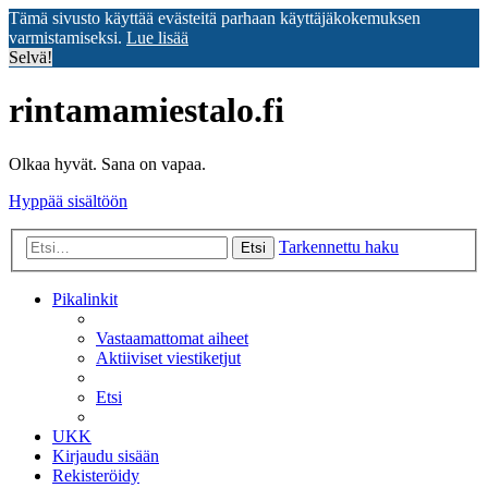
Tämä sivusto käyttää evästeitä parhaan käyttäjäkokemuksen
varmistamiseksi.
Lue lisää
Selvä!
rintamamiestalo.fi
Olkaa hyvät. Sana on vapaa.
Hyppää sisältöön
Tarkennettu haku
Etsi
Pikalinkit
Vastaamattomat aiheet
Aktiiviset viestiketjut
Etsi
UKK
Kirjaudu sisään
Rekisteröidy