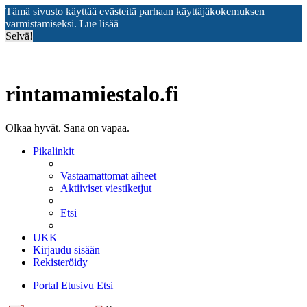
Tämä sivusto käyttää evästeitä parhaan käyttäjäkokemuksen
varmistamiseksi.
Lue lisää
Selvä!
rintamamiestalo.fi
Olkaa hyvät. Sana on vapaa.
Pikalinkit
Vastaamattomat aiheet
Aktiiviset viestiketjut
Etsi
UKK
Kirjaudu sisään
Rekisteröidy
Portal
Etusivu
Etsi