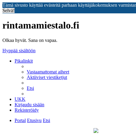
Tämä sivusto käyttää evästeitä parhaan käyttäjäkokemuksen varmista
Selvä!
rintamamiestalo.fi
Olkaa hyvät. Sana on vapaa.
Hyppää sisältöön
Pikalinkit
Vastaamattomat aiheet
Aktiiviset viestiketjut
Etsi
UKK
Kirjaudu sisään
Rekisteröidy
Portal
Etusivu
Etsi