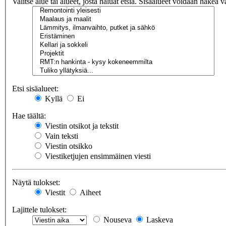
Valitse alue tai alueet, josta haluat etsiä. Sisäalueet voidaan hakea v
Etsi sisäalueet:
Kyllä
Ei
Hae täältä:
Viestin otsikot ja tekstit
Vain teksti
Viestin otsikko
Viestiketjujen ensimmäinen viesti
Näytä tulokset:
Viestit
Aiheet
Lajittele tulokset:
Nouseva
Laskeva