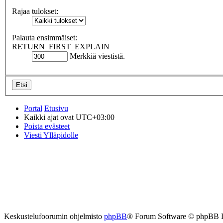
Rajaa tulokset:
Palauta ensimmäiset:
RETURN_FIRST_EXPLAIN
Merkkiä viestistä.
Portal
Etusivu
Kaikki ajat ovat
UTC+03:00
Poista evästeet
Viesti Ylläpidolle
Keskustelufoorumin ohjelmisto
phpBB
® Forum Software © phpBB 