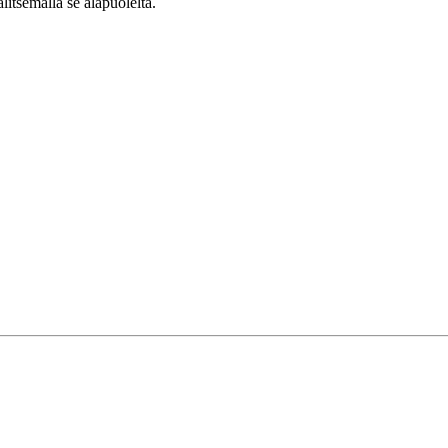
alitsemalla se alapuolelta.