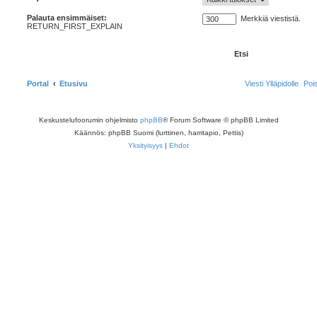
Palauta ensimmäiset:
Merkkiä viestistä.
RETURN_FIRST_EXPLAIN
Portal
Etusivu
Viesti Ylläpidolle
Poi
Keskustelufoorumin ohjelmisto
phpBB
® Forum Software © phpBB Limited
Käännös: phpBB Suomi (lurttinen, harritapio, Pettis)
Yksityisyys
|
Ehdot