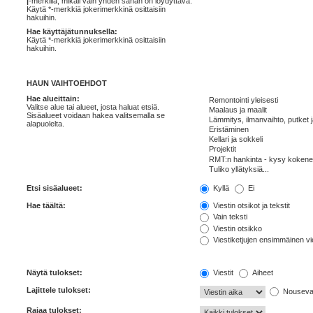
|
-merkillä, mikäli vain yhden sanan on löydyttävä.
Käytä *-merkkiä jokerimerkkinä osittaisiin
hakuihin.
Hae käyttäjätunnuksella:
Käytä *-merkkiä jokerimerkkinä osittaisiin
hakuihin.
HAUN VAIHTOEHDOT
Hae alueittain:
Valitse alue tai alueet, josta haluat etsiä.
Sisäalueet voidaan hakea valitsemalla se
alapuolelta.
Etsi sisäalueet:
Kyllä
Ei
Hae täältä:
Viestin otsikot ja tekstit
Vain teksti
Viestin otsikko
Viestiketjujen ensimmäinen vi
Näytä tulokset:
Viestit
Aiheet
Lajittele tulokset:
Nousev
Rajaa tulokset: