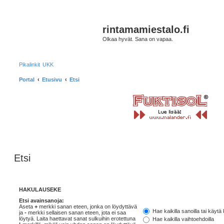
rintamamiestalo.fi
Olkaa hyvät. Sana on vapaa.
Pikalinkit
UKK
Portal
Etusivu
Etsi
Etsi
HAKULAUSEKE
Etsi avainsanoja:
Aseta
+
merkki sanan eteen, jonka on löydyttävä
Hae kaikilla sanoilla tai käytä 
ja
-
merkki sellaisen sanan eteen, jota ei saa
löytyä. Laita haettavat sanat sulkuihin erotettuna
Hae kaikilla vaihtoehdoilla