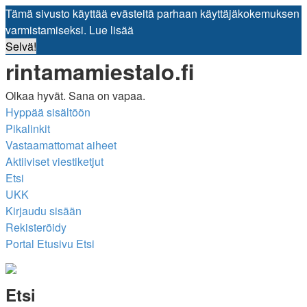
Tämä sivusto käyttää evästeitä parhaan käyttäjäkokemuksen
varmistamiseksi.
Lue lisää
Selvä!
rintamamiestalo.fi
Olkaa hyvät. Sana on vapaa.
Hyppää sisältöön
Pikalinkit
Vastaamattomat aiheet
Aktiiviset viestiketjut
Etsi
UKK
Kirjaudu sisään
Rekisteröidy
Portal
Etusivu
Etsi
Etsi