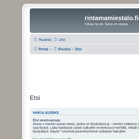
rintamamiestalo.fi
Olkaa hyvät. Sana on vapaa.
Pikalinkit
UKK
Portal
Etusivu
Etsi
Etsi
HAKULAUSEKE
Etsi avainsanoja:
Aseta
+
merkki sanan eteen, jonka on löydyttävä ja
-
merkki sellaisen s
saa löytyä. Laita haettavat sanat sulkuihin erotettuna
|
-merkillä, mikäli
löydyttävä. Käytä *-merkkiä jokerimerkkinä osittaisiin hakuihin.