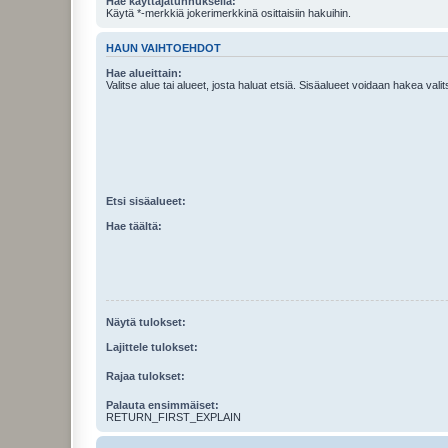
Hae käyttäjätunnuksella:
Käytä *-merkkiä jokerimerkkinä osittaisiin hakuihin.
HAUN VAIHTOEHDOT
Hae alueittain:
Valitse alue tai alueet, josta haluat etsiä. Sisäalueet voidaan hakea vali
Etsi sisäalueet:
Hae täältä:
Näytä tulokset:
Lajittele tulokset:
Rajaa tulokset:
Palauta ensimmäiset:
RETURN_FIRST_EXPLAIN