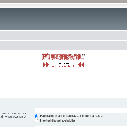
anan eteen, jota ei
Hae kaikilla sanoilla tai käytä kirjoitettua hakua
 vain yhden sanan on
Hae kaikilla vaihtoehdoilla