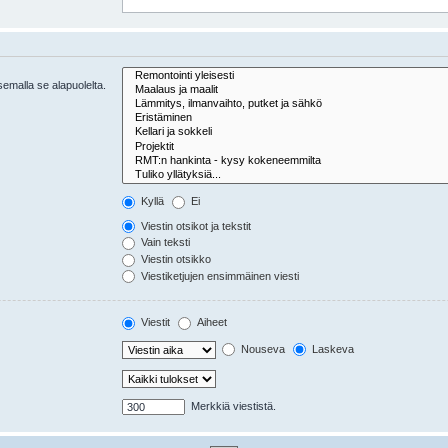
tsemalla se alapuolelta.
Kyllä
Ei
Viestin otsikot ja tekstit
Vain teksti
Viestin otsikko
Viestiketjujen ensimmäinen viesti
Viestit
Aiheet
Nouseva
Laskeva
Merkkiä viestistä.