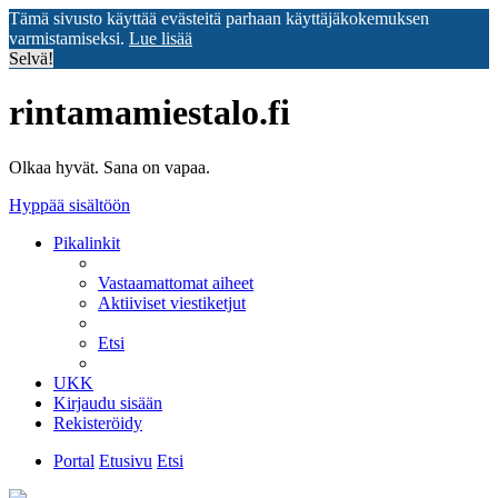
Tämä sivusto käyttää evästeitä parhaan käyttäjäkokemuksen
varmistamiseksi.
Lue lisää
Selvä!
rintamamiestalo.fi
Olkaa hyvät. Sana on vapaa.
Hyppää sisältöön
Pikalinkit
Vastaamattomat aiheet
Aktiiviset viestiketjut
Etsi
UKK
Kirjaudu sisään
Rekisteröidy
Portal
Etusivu
Etsi