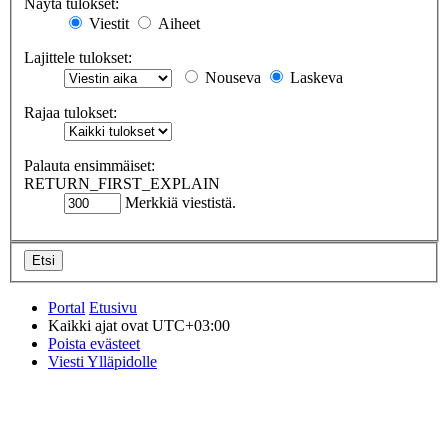
Näytä tulokset:
Viestit
Aiheet
Lajittele tulokset:
Nouseva
Laskeva
Rajaa tulokset:
Palauta ensimmäiset:
RETURN_FIRST_EXPLAIN
Merkkiä viestistä.
Portal
Etusivu
Kaikki ajat ovat
UTC+03:00
Poista evästeet
Viesti Ylläpidolle