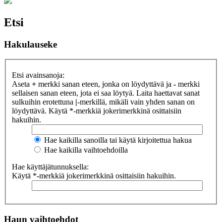
Etsi
Hakulauseke
Etsi avainsanoja:
Aseta
+
merkki sanan eteen, jonka on löydyttävä ja
-
merkki
sellaisen sanan eteen, jota ei saa löytyä. Laita haettavat sanat
sulkuihin erotettuna
|
-merkillä, mikäli vain yhden sanan on
löydyttävä. Käytä *-merkkiä jokerimerkkinä osittaisiin
hakuihin.
Hae kaikilla sanoilla tai käytä kirjoitettua hakua
Hae kaikilla vaihtoehdoilla
Hae käyttäjätunnuksella:
Käytä *-merkkiä jokerimerkkinä osittaisiin hakuihin.
Haun vaihtoehdot