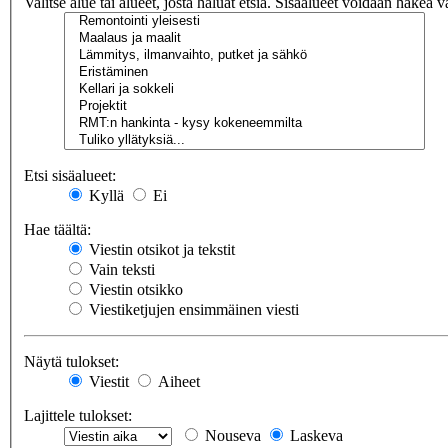
Valitse alue tai alueet, josta haluat etsiä. Sisäalueet voidaan hakea v
Etsi sisäalueet:
Kyllä
Ei
Hae täältä:
Viestin otsikot ja tekstit
Vain teksti
Viestin otsikko
Viestiketjujen ensimmäinen viesti
Näytä tulokset:
Viestit
Aiheet
Lajittele tulokset:
Nouseva
Laskeva