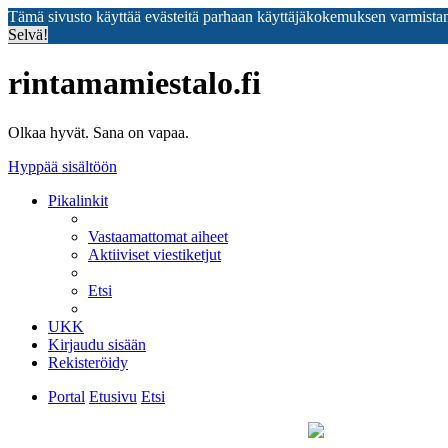
Tämä sivusto käyttää evästeitä parhaan käyttäjäkokemuksen varmista
Selvä!
rintamamiestalo.fi
Olkaa hyvät. Sana on vapaa.
Hyppää sisältöön
Pikalinkit
Vastaamattomat aiheet
Aktiiviset viestiketjut
Etsi
UKK
Kirjaudu sisään
Rekisteröidy
Portal
Etusivu
Etsi