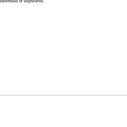
alitsemalla se alapuolelta.