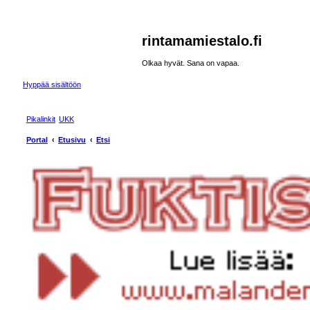
rintamamiestalo.fi
Olkaa hyvät. Sana on vapaa.
Hyppää sisältöön
Pikalinkit
UKK
Portal
Etusivu
Etsi