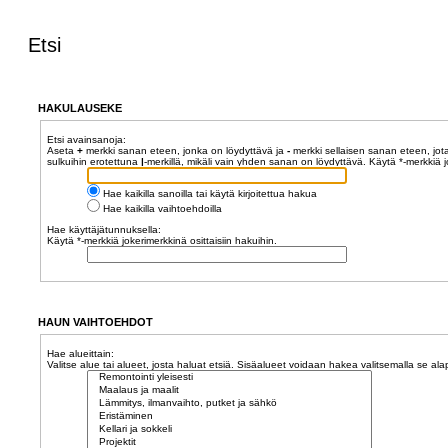
Etsi
HAKULAUSEKE
Etsi avainsanoja:
Aseta
+
merkki sanan eteen, jonka on löydyttävä ja
-
merkki sellaisen sanan eteen, jota
sulkuihin erotettuna
|
-merkillä, mikäli vain yhden sanan on löydyttävä. Käytä *-merkkiä jo
Hae kaikilla sanoilla tai käytä kirjoitettua hakua
Hae kaikilla vaihtoehdoilla
Hae käyttäjätunnuksella:
Käytä *-merkkiä jokerimerkkinä osittaisiin hakuihin.
HAUN VAIHTOEHDOT
Hae alueittain:
Valitse alue tai alueet, josta haluat etsiä. Sisäalueet voidaan hakea valitsemalla se ala