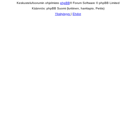
Keskustelufoorumin ohjelmisto
phpBB
® Forum Software © phpBB Limited
Käännös: phpBB Suomi (lurttinen, harritapio, Pettis)
Yksityisyys
|
Ehdot