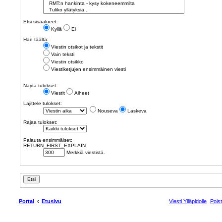
Etsi sisäalueet:
Kyllä
Ei
Hae täältä:
Viestin otsikot ja tekstit
Vain teksti
Viestin otsikko
Viestiketjujen ensimmäinen viesti
Näytä tulokset:
Viestit
Aiheet
Lajittele tulokset:
Nouseva
Laskeva
Rajaa tulokset:
Palauta ensimmäiset:
RETURN_FIRST_EXPLAIN
Merkkiä viestistä.
Portal
Etusivu
Viesti Ylläpidolle
Pois