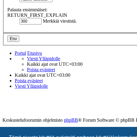
Palauta ensimmäiset:
RETURN_FIRST_EXPLAIN
Merkkiä viestistä.
Portal
Etusivu
Viesti Ylläpidolle
Kaikki ajat ovat
UTC+03:00
Poista evästeet
Kaikki ajat ovat
UTC+03:00
Poista evästeet
Viesti Ylläpidolle
Keskustelufoorumin ohjelmisto
phpBB
® Forum Software © phpBB 
Käännös: phpBB Suomi (lurttinen, harritapio, Pettis)