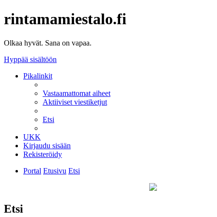
rintamamiestalo.fi
Olkaa hyvät. Sana on vapaa.
Hyppää sisältöön
Pikalinkit
Vastaamattomat aiheet
Aktiiviset viestiketjut
Etsi
UKK
Kirjaudu sisään
Rekisteröidy
Portal
Etusivu
Etsi
Etsi