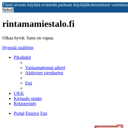
Tämä sivusto käyttää evästeitä parhaan käyttäjäkokemuksen varmista
Selvä!
rintamamiestalo.fi
Olkaa hyvät. Sana on vapaa.
Hyppää sisältöön
Pikalinkit
Vastaamattomat aiheet
Aktiiviset viestiketjut
Etsi
UKK
Kirjaudu sisään
Rekisteröidy
Portal
Etusivu
Etsi