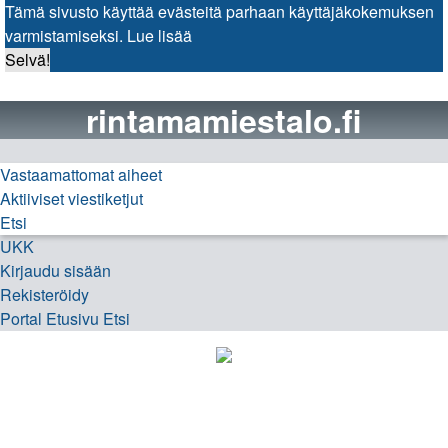
Tämä sivusto käyttää evästeitä parhaan käyttäjäkokemuksen
varmistamiseksi.
Lue lisää
Selvä!
rintamamiestalo.fi
Vastaamattomat aiheet
Aktiiviset viestiketjut
Etsi
UKK
Kirjaudu sisään
Rekisteröidy
Portal
Etusivu
Etsi