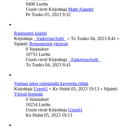
9400
Luettu
Uusin viesti
Kirjoittaja
Matti Alander
Pe Touko 05, 2023 9:32
Rappusten kääntö
Kirjoittaja
_AlakerranAntti_
»
To Touko 04, 2023 8:41
»
Sijainti:
Remontointi yleisesti
0
Vastaukset
10733
Luettu
Uusin viesti
Kirjoittaja
_AlakerranAntti_
To Touko 04, 2023 8:41
Vanhan talon omistajalla kavereita riittää
Kirjoittaja
Urpo61
»
Ke Huhti 05, 2023 19:13
» Sijainti:
Yleistä höpinää
0
Vastaukset
10254
Luettu
Uusin viesti
Kirjoittaja
Urpo61
Ke Huhti 05, 2023 19:13