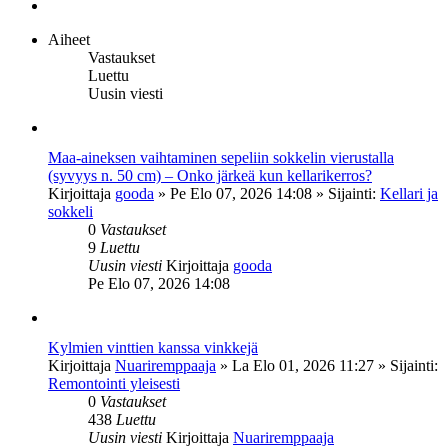
Seuraava
Aiheet
Vastaukset
Luettu
Uusin viesti
Maa-aineksen vaihtaminen sepeliin sokkelin vierustalla
(syvyys n. 50 cm) – Onko järkeä kun kellarikerros?
Kirjoittaja
gooda
»
Pe Elo 07, 2026 14:08
» Sijainti:
Kellari ja
sokkeli
0
Vastaukset
9
Luettu
Uusin viesti
Kirjoittaja
gooda
Pe Elo 07, 2026 14:08
Kylmien vinttien kanssa vinkkejä
Kirjoittaja
Nuariremppaaja
»
La Elo 01, 2026 11:27
» Sijainti:
Remontointi yleisesti
0
Vastaukset
438
Luettu
Uusin viesti
Kirjoittaja
Nuariremppaaja