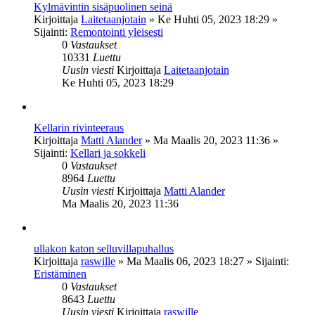
Kylmävintin sisäpuolinen seinä
Kirjoittaja
Laitetaanjotain
»
Ke Huhti 05, 2023 18:29
»
Sijainti:
Remontointi yleisesti
0
Vastaukset
10331
Luettu
Uusin viesti
Kirjoittaja
Laitetaanjotain
Ke Huhti 05, 2023 18:29
Kellarin rivinteeraus
Kirjoittaja
Matti Alander
»
Ma Maalis 20, 2023 11:36
»
Sijainti:
Kellari ja sokkeli
0
Vastaukset
8964
Luettu
Uusin viesti
Kirjoittaja
Matti Alander
Ma Maalis 20, 2023 11:36
ullakon katon selluvillapuhallus
Kirjoittaja
raswille
»
Ma Maalis 06, 2023 18:27
» Sijainti:
Eristäminen
0
Vastaukset
8643
Luettu
Uusin viesti
Kirjoittaja
raswille