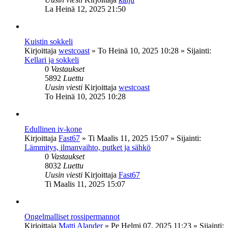
La Heinä 12, 2025 21:50
Kuistin sokkeli
Kirjoittaja
westcoast
»
To Heinä 10, 2025 10:28
» Sijainti:
Kellari ja sokkeli
0
Vastaukset
5892
Luettu
Uusin viesti
Kirjoittaja
westcoast
To Heinä 10, 2025 10:28
Edullinen iv-kone
Kirjoittaja
Fast67
»
Ti Maalis 11, 2025 15:07
» Sijainti:
Lämmitys, ilmanvaihto, putket ja sähkö
0
Vastaukset
8032
Luettu
Uusin viesti
Kirjoittaja
Fast67
Ti Maalis 11, 2025 15:07
Ongelmalliset rossipermannot
Kirjoittaja
Matti Alander
»
Pe Helmi 07, 2025 11:23
» Sijainti: