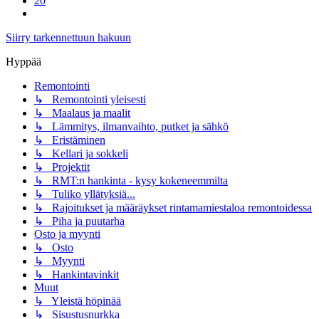
20
Seuraava
Siirry tarkennettuun hakuun
Hyppää
Remontointi
↳ Remontointi yleisesti
↳ Maalaus ja maalit
↳ Lämmitys, ilmanvaihto, putket ja sähkö
↳ Eristäminen
↳ Kellari ja sokkeli
↳ Projektit
↳ RMT:n hankinta - kysy kokeneemmilta
↳ Tuliko yllätyksiä...
↳ Rajoitukset ja määräykset rintamamiestaloa remontoidessa
↳ Piha ja puutarha
Osto ja myynti
↳ Osto
↳ Myynti
↳ Hankintavinkit
Muut
↳ Yleistä höpinää
↳ Sisustusnurkka