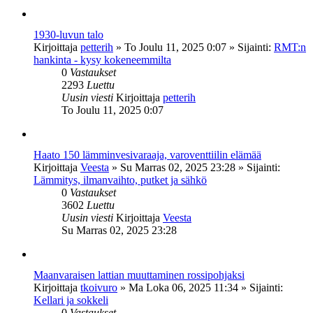
1930-luvun talo
Kirjoittaja
petterih
»
To Joulu 11, 2025 0:07
» Sijainti:
RMT:n
hankinta - kysy kokeneemmilta
0
Vastaukset
2293
Luettu
Uusin viesti
Kirjoittaja
petterih
To Joulu 11, 2025 0:07
Haato 150 lämminvesivaraaja, varoventtiilin elämää
Kirjoittaja
Veesta
»
Su Marras 02, 2025 23:28
» Sijainti:
Lämmitys, ilmanvaihto, putket ja sähkö
0
Vastaukset
3602
Luettu
Uusin viesti
Kirjoittaja
Veesta
Su Marras 02, 2025 23:28
Maanvaraisen lattian muuttaminen rossipohjaksi
Kirjoittaja
tkoivuro
»
Ma Loka 06, 2025 11:34
» Sijainti:
Kellari ja sokkeli
0
Vastaukset