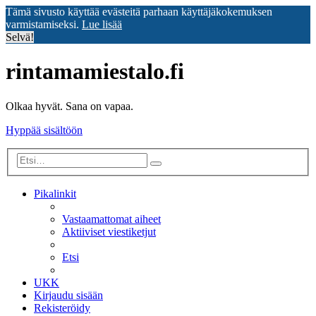
Tämä sivusto käyttää evästeitä parhaan käyttäjäkokemuksen
varmistamiseksi.
Lue lisää
Selvä!
rintamamiestalo.fi
Olkaa hyvät. Sana on vapaa.
Hyppää sisältöön
Tarkennettu
Etsi
haku
Pikalinkit
Vastaamattomat aiheet
Aktiiviset viestiketjut
Etsi
UKK
Kirjaudu sisään
Rekisteröidy