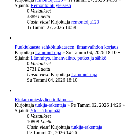
Sijainti:
Remontointi yleisesti
0
Vastaukset
3389
Luettu
Uusin viesti
Kirjoittaja
remontoija123
Ti Tammi 27, 2026 14:58
Puukiukaasta sähkökiukaaseen, ilmanvaihdon korjaus
Kirjoittaja
LämminTupa
»
Su Tammi 04, 2026 18:10
»
Sijainti:
Lämmitys, ilmanvaihto, putket ja sähkö
0
Vastaukset
2731
Luettu
Uusin viesti
Kirjoittaja
LämminTupa
Su Tammi 04, 2026 18:10
Rintamamieskylien tutkimus...
Kirjoittaja
tutkija-rakentaja
»
Pe Tammi 02, 2026 14:26
»
Sijainti:
Yleistä höpinää
0
Vastaukset
10808
Luettu
Uusin viesti
Kirjoittaja
tutkija-rakentaja
Pe Tammi 02, 2026 14:26