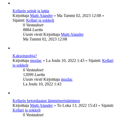
Kellarin seinät ja lattia
Kirjoittaja
Matti Alander
»
Ma Tammi 02, 2023 12:08
»
Sijainti:
Kellari ja sokkeli
0
Vastaukset
8884
Luettu
Uusin viesti
Kirjoittaja
Matti Alander
Ma Tammi 02, 2023 12:08
Kaksoispohja?
Kirjoittaja
mozlac
»
La Joulu 10, 2022 1:43
» Sijainti:
Kellari
ja sokkeli
0
Vastaukset
12699
Luettu
Uusin viesti
Kirjoittaja
mozlac
La Joulu 10, 2022 1:43
Kellarin betonilaatan lämmöneristäminen
Kirjoittaja
Matti Alander
»
To Loka 13, 2022 15:43
» Sijainti:
Kellari ja sokkeli
0
Vastaukset