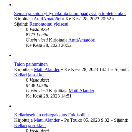
Seinän ja katon yhtymäkohta talon päädyssä ja tuuletusrako.
Kirjoittaja
AnttiAmatööri
»
Ke Kesä 28, 2023 20:52
»
Sijainti:
Remontointi yleisesti
0
Vastaukset
8773
Luettu
Uusin viesti
Kirjoittaja
AnttiAmatööri
Ke Kesä 28, 2023 20:52
Talon painuminen
Kirjoittaja
Matti Alander
»
Ke Kesä 28, 2023 14:51
» Sijainti:
Kellari ja sokkeli
0
Vastaukset
9438
Luettu
Uusin viesti
Kirjoittaja
Matti Alander
Ke Kesä 28, 2023 14:51
Kellarinseinän eristepaksuus Fuktisolilla
Kirjoittaja
Matti Alander
»
Pe Touko 05, 2023 9:32
» Sijainti:
Kellari ja sokkeli
0
Vastaukset