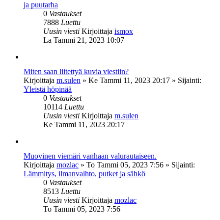
ja puutarha
0
Vastaukset
7888
Luettu
Uusin viesti
Kirjoittaja
ismox
La Tammi 21, 2023 10:07
Miten saan liitettyä kuvia viestiin?
Kirjoittaja
m.sulen
»
Ke Tammi 11, 2023 20:17
» Sijainti:
Yleistä höpinää
0
Vastaukset
10114
Luettu
Uusin viesti
Kirjoittaja
m.sulen
Ke Tammi 11, 2023 20:17
Muovinen viemäri vanhaan valurautaiseen.
Kirjoittaja
mozlac
»
To Tammi 05, 2023 7:56
» Sijainti:
Lämmitys, ilmanvaihto, putket ja sähkö
0
Vastaukset
8513
Luettu
Uusin viesti
Kirjoittaja
mozlac
To Tammi 05, 2023 7:56