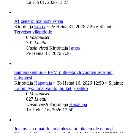
La Elo 01, 2026 11:27
AI generoi mainosviestejä
Kirjoittaja
ismox
»
Pe Heinä 31, 2026 7:26
» Sijainti:
Terveiset ylläpidolle
0
Vastaukset
391
Luettu
Uusin viesti
Kirjoittaja
ismox
Pe Heinä 31, 2026 7:26
Saunarakennus + PEM-putkessa yli vuoden seisonut
kaivovesi
Kirjoittaja
Hapattaja
»
To Heinä 16, 2026 12:50
» Sijainti:
Lämmitys, ilmanvaihto, putket ja sähkö
0
Vastaukset
827
Luettu
Uusin viesti
Kirjoittaja
Hapattaja
To Heinä 16, 2026 12:50
Jos myisin omat rintamamies talot joita en ole nähnyt