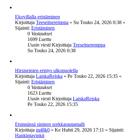
Ekovillalla eristäminen
Kirjoittaja
Teeseitseremppa
»
Su Touko 24, 2026 0:38
»
Sijainti:
Eristäminen
0
Vastaukset
1699
Luettu
Uusin viesti
Kirjoittaja
Teeseitseremppa
Su Touko 24, 2026 0:38
Hirsiseinien eristys ulkopuolella
Kirjoittaja
LaiskaReiska
»
Pe Touko 22, 2026 15:35
»
Sijainti:
Eristäminen
0
Vastaukset
1623
Luettu
Uusin viesti
Kirjoittaja
LaiskaReiska
Pe Touko 22, 2026 15:35
Etsinnässä sininen sorkkarautamalli
Kirjoittaja
m48k0
»
Ke Huhti 29, 2026 17:11
» Sijainti:
Hankintavinkit