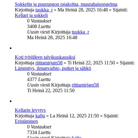
Sokkelin ja puurungon rajakohta, muurahaisongelma
Kirjoittaja
tuukka_r
»
Ma Heinä 28, 2025 16:48
» Sijainti:
Kellari ja sokkeli
0
Vastaukset
3408
Luettu
Uusin viesti
Kirjoittaja
tuukka_r
Ma Heinä 28, 2025 16:48
Koti tyhjilleen talvikuukausiksi
Kirjoittaja
riittamirjam58
»
Ti Heinä 22, 2025 11:50
» Sijainti:
Lämmitys, ilmanvaihto, putket ja sähkö
0
Vastaukset
4377
Luettu
Uusin viesti
Kirjoittaja
riittamirjam58
Ti Heinä 22, 2025 11:50
Kellarin levytys
Kirjoittaja
kalju
»
La Heinä 12, 2025 21:50
» Sijainti:
Eristäminen
0
Vastaukset
7334
Luettu
Uusin viesti
Kirjoittaja
kalju