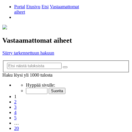
Portal
Etusivu
Etsi
Vastaamattomat
aiheet
Etsi
Vastaamattomat aiheet
Siirry tarkennettuun hakuun
Tarkennettu
Etsi
haku
Haku löysi yli 1000 tulosta
Sivu
Hyppää sivulle:
1
/
20
1
2
3
4
5
…
20