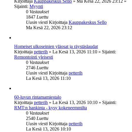
Kirjoittaja
Kauppakeskus Sello
»
Ma Kesä 22, 2026 23:12
»
Sijainti:
Myynti
0
Vastaukset
1847
Luettu
Uusin viesti
Kirjoittaja
Kauppakeskus Sello
Ma Kesä 22, 2026 23:12
Homeiset ulkoseinien yläosat ja räystäslaudat
Kirjoittaja
petterih
»
La Kesä 13, 2026 11:10
» Sijainti:
Remontointi yleisesti
0
Vastaukset
2746
Luettu
Uusin viesti
Kirjoittaja
petterih
La Kesä 13, 2026 11:10
60-luvun rintamamiestalo
Kirjoittaja
petterih
»
La Kesä 13, 2026 10:10
» Sijainti:
RMT:n hankinta - kysy kokeneemmilta
0
Vastaukset
2540
Luettu
Uusin viesti
Kirjoittaja
petterih
La Kesä 13, 2026 10:10