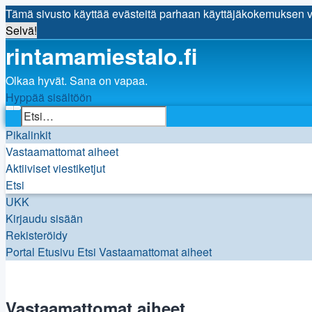
Tämä sivusto käyttää evästeitä parhaan käyttäjäkokemuksen 
Selvä!
rintamamiestalo.fi
Olkaa hyvät. Sana on vapaa.
Hyppää sisältöön
Etsi
Tarkennettu haku
Pikalinkit
Vastaamattomat aiheet
Aktiiviset viestiketjut
Etsi
UKK
Kirjaudu sisään
Rekisteröidy
Portal
Etusivu
Etsi
Vastaamattomat aiheet
Etsi
Vastaamattomat aiheet