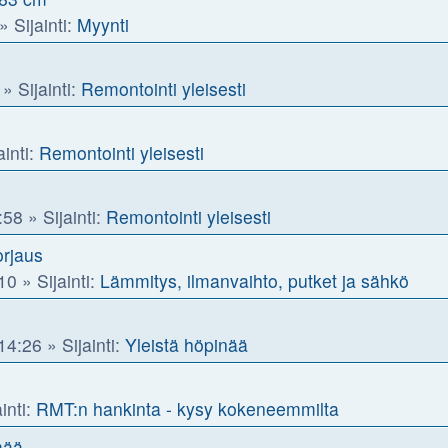
» Sijainti:
Myynti
» Sijainti:
Remontointi yleisesti
ainti:
Remontointi yleisesti
:58
» Sijainti:
Remontointi yleisesti
rjaus
10
» Sijainti:
Lämmitys, ilmanvaihto, putket ja sähkö
14:26
» Sijainti:
Yleistä höpinää
inti:
RMT:n hankinta - kysy kokeneemmilta
mää