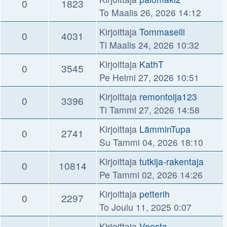
0
1823
To Maalis 26, 2026 14:12
Kirjoittaja
Tommaselli
0
4031
Ti Maalis 24, 2026 10:32
Kirjoittaja
KathT
0
3545
Pe Helmi 27, 2026 10:51
Kirjoittaja
remontoija123
0
3396
Ti Tammi 27, 2026 14:58
Kirjoittaja
LämminTupa
0
2741
Su Tammi 04, 2026 18:10
Kirjoittaja
tutkija-rakentaja
0
10814
Pe Tammi 02, 2026 14:26
Kirjoittaja
petterih
0
2297
To Joulu 11, 2025 0:07
Kirjoittaja
Veesta