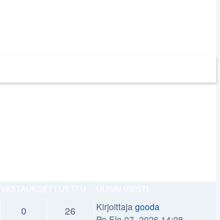
VASTAUKSET
LUETTU
UUSIN VIESTI
Kirjoittaja
gooda
0
26
Pe Elo 07, 2026 14:08