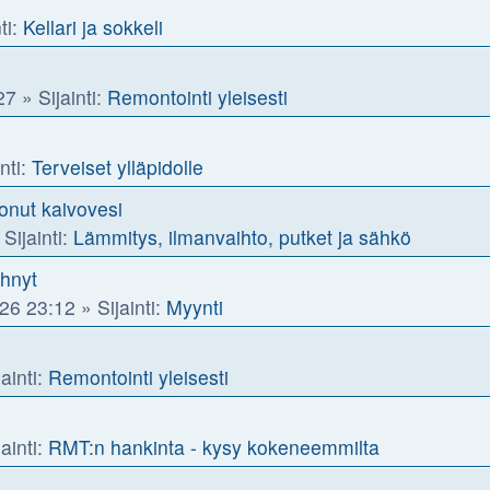
ti:
Kellari ja sokkeli
27
» Sijainti:
Remontointi yleisesti
nti:
Terveiset ylläpidolle
nut kaivovesi
Sijainti:
Lämmitys, ilmanvaihto, putket ja sähkö
ähnyt
26 23:12
» Sijainti:
Myynti
ainti:
Remontointi yleisesti
ainti:
RMT:n hankinta - kysy kokeneemmilta