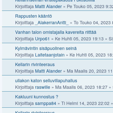
Kirjoittaja
Matti Alander
»
Pe Touko 05, 2023 9:3
Rappusten kääntö
Kirjoittaja
_AlakerranAntti_
»
To Touko 04, 2023 
Vanhan talon omistajalla kavereita riittää
Kirjoittaja
Urpo61
»
Ke Huhti 05, 2023 19:13
» Si
Kylmävintin sisäpuolinen seinä
Kirjoittaja
Laitetaanjotain
»
Ke Huhti 05, 2023 18
Kellarin rivinteeraus
Kirjoittaja
Matti Alander
»
Ma Maalis 20, 2023 11
ullakon katon selluvillapuhallus
Kirjoittaja
raswille
»
Ma Maalis 06, 2023 18:27
» 
Kakluuni kunnostus ?
Kirjoittaja
samppa84
»
Ti Helmi 14, 2023 22:02
»
Kellarin rivinteeraus