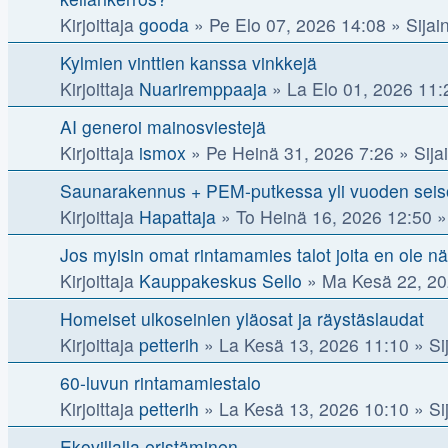
Kirjoittaja
gooda
»
Pe Elo 07, 2026 14:08
» Sijain
Kylmien vinttien kanssa vinkkejä
Kirjoittaja
Nuariremppaaja
»
La Elo 01, 2026 11:
AI generoi mainosviestejä
Kirjoittaja
ismox
»
Pe Heinä 31, 2026 7:26
» Sijai
Saunarakennus + PEM-putkessa yli vuoden seiso
Kirjoittaja
Hapattaja
»
To Heinä 16, 2026 12:50
» 
Jos myisin omat rintamamies talot joita en ole n
Kirjoittaja
Kauppakeskus Sello
»
Ma Kesä 22, 20
Homeiset ulkoseinien yläosat ja räystäslaudat
Kirjoittaja
petterih
»
La Kesä 13, 2026 11:10
» Sij
60-luvun rintamamiestalo
Kirjoittaja
petterih
»
La Kesä 13, 2026 10:10
» Sij
Ekovillalla eristäminen