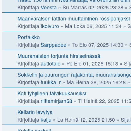
Kirjoittaja
Veesta
»
Su Marras 02, 2025 23:28
» S
Maanvaraisen lattian muuttaminen rossipohjaksi
Kirjoittaja
tkoivuro
»
Ma Loka 06, 2025 11:34
» Si
Portaikko
Kirjoittaja
Sarppadee
»
To Elo 07, 2025 14:30
» S
Muurahaisten torjunta hirsiseinässä
Kirjoittaja
autiotalo
»
Pe Elo 01, 2025 15:18
» Sij
Sokkelin ja puurungon rajakohta, muurahaisong
Kirjoittaja
tuukka_r
»
Ma Heinä 28, 2025 16:48
» 
Koti tyhjilleen talvikuukausiksi
Kirjoittaja
riittamirjam58
»
Ti Heinä 22, 2025 11:
Kellarin levytys
Kirjoittaja
kalju
»
La Heinä 12, 2025 21:50
» Sijai
Kuistin sokkeli