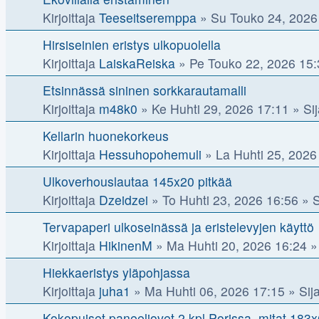
Kirjoittaja
Teeseitseremppa
»
Su Touko 24, 2026
Hirsiseinien eristys ulkopuolella
Kirjoittaja
LaiskaReiska
»
Pe Touko 22, 2026 15:
Etsinnässä sininen sorkkarautamalli
Kirjoittaja
m48k0
»
Ke Huhti 29, 2026 17:11
» Sij
Kellarin huonekorkeus
Kirjoittaja
Hessuhopohemuli
»
La Huhti 25, 2026
Ulkoverhouslautaa 145x20 pitkää
Kirjoittaja
Dzeidzei
»
To Huhti 23, 2026 16:56
» S
Tervapaperi ulkoseinässä ja eristelevyjen käyttö
Kirjoittaja
HikinenM
»
Ma Huhti 20, 2026 16:24
» 
Hiekkaeristys yläpohjassa
Kirjoittaja
juha1
»
Ma Huhti 06, 2026 17:15
» Sija
Kokopuiset paneeliovet 2 kpl,Porissa. mitat 183