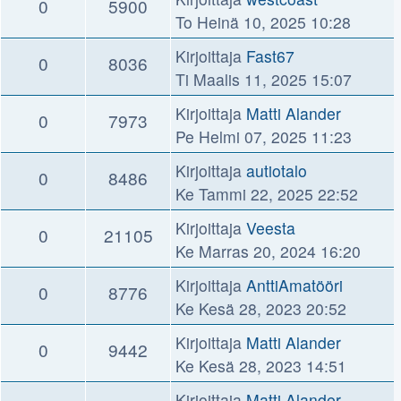
0
5900
To Heinä 10, 2025 10:28
Kirjoittaja
Fast67
0
8036
Ti Maalis 11, 2025 15:07
Kirjoittaja
Matti Alander
0
7973
Pe Helmi 07, 2025 11:23
Kirjoittaja
autiotalo
0
8486
Ke Tammi 22, 2025 22:52
Kirjoittaja
Veesta
0
21105
Ke Marras 20, 2024 16:20
Kirjoittaja
AnttiAmatööri
0
8776
Ke Kesä 28, 2023 20:52
Kirjoittaja
Matti Alander
0
9442
Ke Kesä 28, 2023 14:51
Kirjoittaja
Matti Alander