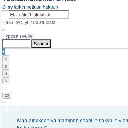
Siirry tarkennettuun hakuun
Etsi
Tarkennettu haku
Haku löysi yli 1000 tulosta
Sivu
1
/
20
Hyppää sivulle:
1
2
3
4
5
…
20
Seuraava
AIHEET
Maa-aineksen vaihtaminen sepeliin sokkelin vier
kellarikerros?