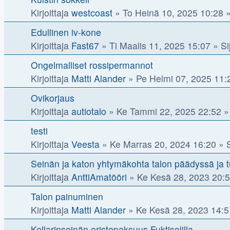
Kirjoittaja
westcoast
»
To Heinä 10, 2025 10:28
»
Edullinen iv-kone
Kirjoittaja
Fast67
»
Ti Maalis 11, 2025 15:07
» Sij
Ongelmalliset rossipermannot
Kirjoittaja
Matti Alander
»
Pe Helmi 07, 2025 11:
Ovikorjaus
Kirjoittaja
autiotalo
»
Ke Tammi 22, 2025 22:52
» 
testi
Kirjoittaja
Veesta
»
Ke Marras 20, 2024 16:20
» S
Seinän ja katon yhtymäkohta talon päädyssä ja t
Kirjoittaja
AnttiAmatööri
»
Ke Kesä 28, 2023 20:
Talon painuminen
Kirjoittaja
Matti Alander
»
Ke Kesä 28, 2023 14:5
Kellarinseinän eristepaksuus Fuktisolilla