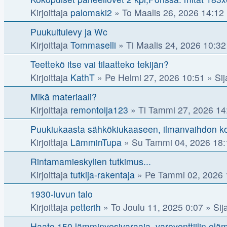
Kirjoittaja
palomaki2
»
To Maalis 26, 2026 14:12
Puukuitulevy ja Wc
Kirjoittaja
Tommaselli
»
Ti Maalis 24, 2026 10:32
Teettekö itse vai tilaatteko tekijän?
Kirjoittaja
KathT
»
Pe Helmi 27, 2026 10:51
» Sij
Mikä materiaali?
Kirjoittaja
remontoija123
»
Ti Tammi 27, 2026 14
Puukiukaasta sähkökiukaaseen, ilmanvaihdon ko
Kirjoittaja
LämminTupa
»
Su Tammi 04, 2026 18:
Rintamamieskylien tutkimus...
Kirjoittaja
tutkija-rakentaja
»
Pe Tammi 02, 2026 
1930-luvun talo
Kirjoittaja
petterih
»
To Joulu 11, 2025 0:07
» Sija
Haato 150 lämminvesivaraaja, varoventtiilin elä