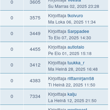
0
3605
Su Marras 02, 2025 23:28
Kirjoittaja
tkoivuro
0
3575
Ma Loka 06, 2025 11:34
Kirjoittaja
Sarppadee
0
3449
To Elo 07, 2025 14:30
Kirjoittaja
autiotalo
0
4455
Pe Elo 01, 2025 15:18
Kirjoittaja
tuukka_r
0
3412
Ma Heinä 28, 2025 16:48
Kirjoittaja
riittamirjam58
0
4383
Ti Heinä 22, 2025 11:50
Kirjoittaja
kalju
0
7334
La Heinä 12, 2025 21:50
Kirjoittaja
westcoast