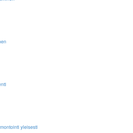
nen
nti
montointi yleisesti