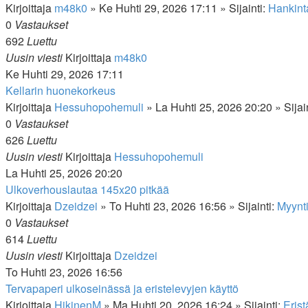
Kirjoittaja
m48k0
»
Ke Huhti 29, 2026 17:11
» Sijainti:
Hankinta
0
Vastaukset
692
Luettu
Uusin viesti
Kirjoittaja
m48k0
Ke Huhti 29, 2026 17:11
Kellarin huonekorkeus
Kirjoittaja
Hessuhopohemuli
»
La Huhti 25, 2026 20:20
» Sijai
0
Vastaukset
626
Luettu
Uusin viesti
Kirjoittaja
Hessuhopohemuli
La Huhti 25, 2026 20:20
Ulkoverhouslautaa 145x20 pitkää
Kirjoittaja
Dzeidzei
»
To Huhti 23, 2026 16:56
» Sijainti:
Myynt
0
Vastaukset
614
Luettu
Uusin viesti
Kirjoittaja
Dzeidzei
To Huhti 23, 2026 16:56
Tervapaperi ulkoseinässä ja eristelevyjen käyttö
Kirjoittaja
HikinenM
»
Ma Huhti 20, 2026 16:24
» Sijainti:
Eris