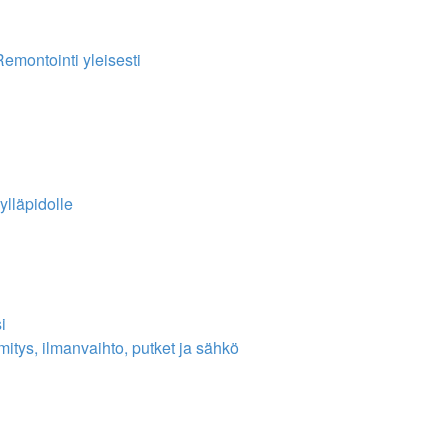
Remontointi yleisesti
ylläpidolle
i
itys, ilmanvaihto, putket ja sähkö