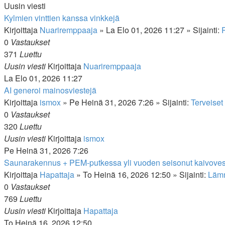
Uusin viesti
Kylmien vinttien kanssa vinkkejä
Kirjoittaja
Nuariremppaaja
»
La Elo 01, 2026 11:27
» Sijainti:
0
Vastaukset
371
Luettu
Uusin viesti
Kirjoittaja
Nuariremppaaja
La Elo 01, 2026 11:27
AI generoi mainosviestejä
Kirjoittaja
ismox
»
Pe Heinä 31, 2026 7:26
» Sijainti:
Terveiset 
0
Vastaukset
320
Luettu
Uusin viesti
Kirjoittaja
ismox
Pe Heinä 31, 2026 7:26
Saunarakennus + PEM-putkessa yli vuoden seisonut kaivoves
Kirjoittaja
Hapattaja
»
To Heinä 16, 2026 12:50
» Sijainti:
Lämm
0
Vastaukset
769
Luettu
Uusin viesti
Kirjoittaja
Hapattaja
To Heinä 16, 2026 12:50