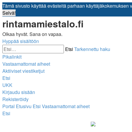
Tämä sivusto käyttää evästeitä parhaan käyttäjäkokemuksen 
Selvä!
rintamamiestalo.fi
Olkaa hyvät. Sana on vapaa.
Hyppää sisältöön
Etsi
Tarkennettu haku
Pikalinkit
Vastaamattomat aiheet
Aktiiviset viestiketjut
Etsi
UKK
Kirjaudu sisään
Rekisteröidy
Portal
Etusivu
Etsi
Vastaamattomat aiheet
Etsi