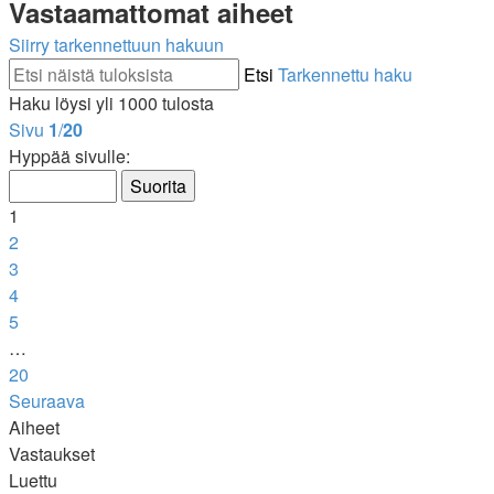
Vastaamattomat aiheet
Siirry tarkennettuun hakuun
Etsi
Tarkennettu haku
Haku löysi yli 1000 tulosta
Sivu
1
/
20
Hyppää sivulle:
1
2
3
4
5
…
20
Seuraava
Aiheet
Vastaukset
Luettu