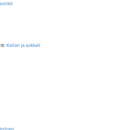
vinkit
nti:
Kellari ja sokkeli
i
täminen