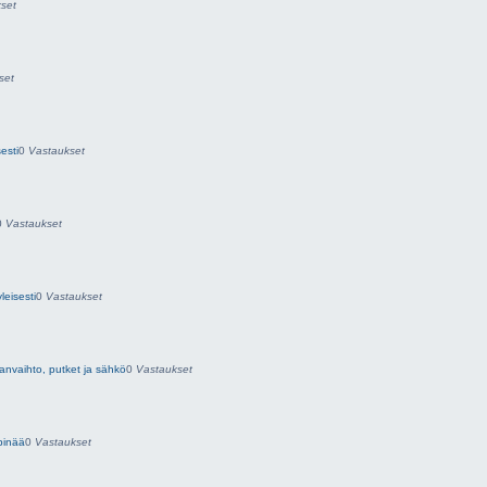
set
set
esti
0
Vastaukset
0
Vastaukset
leisesti
0
Vastaukset
anvaihto, putket ja sähkö
0
Vastaukset
pinää
0
Vastaukset