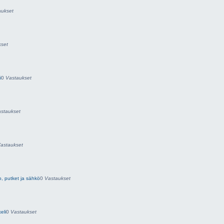
aukset
kset
i
0
Vastaukset
staukset
astaukset
o, putket ja sähkö
0
Vastaukset
eli
0
Vastaukset