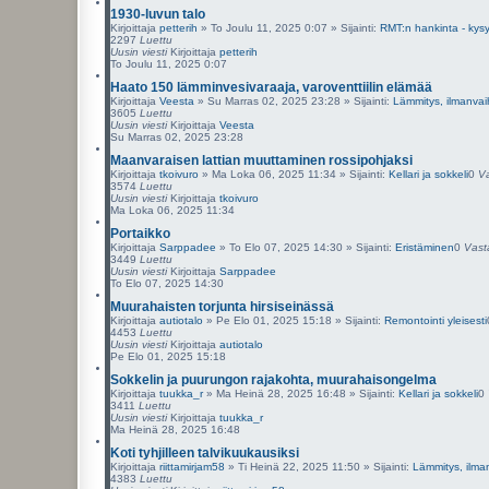
1930-luvun talo
Kirjoittaja
petterih
»
To Joulu 11, 2025 0:07
» Sijainti:
RMT:n hankinta - kys
2297
Luettu
Uusin viesti
Kirjoittaja
petterih
To Joulu 11, 2025 0:07
Haato 150 lämminvesivaraaja, varoventtiilin elämää
Kirjoittaja
Veesta
»
Su Marras 02, 2025 23:28
» Sijainti:
Lämmitys, ilmanvai
3605
Luettu
Uusin viesti
Kirjoittaja
Veesta
Su Marras 02, 2025 23:28
Maanvaraisen lattian muuttaminen rossipohjaksi
Kirjoittaja
tkoivuro
»
Ma Loka 06, 2025 11:34
» Sijainti:
Kellari ja sokkeli
0
V
3574
Luettu
Uusin viesti
Kirjoittaja
tkoivuro
Ma Loka 06, 2025 11:34
Portaikko
Kirjoittaja
Sarppadee
»
To Elo 07, 2025 14:30
» Sijainti:
Eristäminen
0
Vast
3449
Luettu
Uusin viesti
Kirjoittaja
Sarppadee
To Elo 07, 2025 14:30
Muurahaisten torjunta hirsiseinässä
Kirjoittaja
autiotalo
»
Pe Elo 01, 2025 15:18
» Sijainti:
Remontointi yleisesti
4453
Luettu
Uusin viesti
Kirjoittaja
autiotalo
Pe Elo 01, 2025 15:18
Sokkelin ja puurungon rajakohta, muurahaisongelma
Kirjoittaja
tuukka_r
»
Ma Heinä 28, 2025 16:48
» Sijainti:
Kellari ja sokkeli
0
3411
Luettu
Uusin viesti
Kirjoittaja
tuukka_r
Ma Heinä 28, 2025 16:48
Koti tyhjilleen talvikuukausiksi
Kirjoittaja
riittamirjam58
»
Ti Heinä 22, 2025 11:50
» Sijainti:
Lämmitys, ilma
4383
Luettu