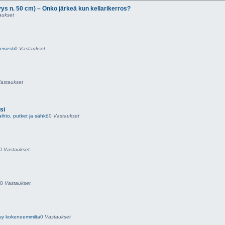
ys n. 50 cm) – Onko järkeä kun kellarikerros?
aukset
eisesti
0
Vastaukset
astaukset
si
ihto, putket ja sähkö
0
Vastaukset
0
Vastaukset
0
Vastaukset
ysy kokeneemmilta
0
Vastaukset