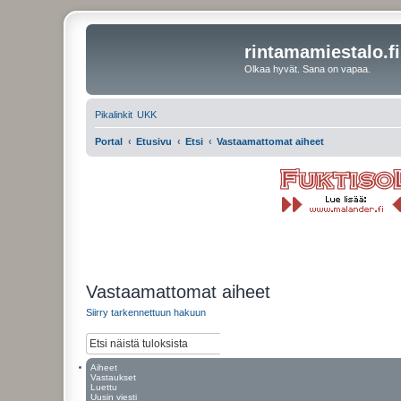
rintamamiestalo.fi
Olkaa hyvät. Sana on vapaa.
Pikalinkit
UKK
Portal
Etusivu
Etsi
Vastaamattomat aiheet
Vastaamattomat aiheet
Siirry tarkennettuun hakuun
E
T
t
a
s
r
Aiheet
i
k
Vastaukset
Luettu
e
Uusin viesti