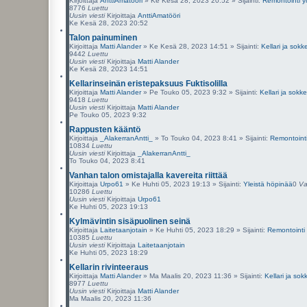
Kirjoittaja
AnttiAmatööri
»
Ke Kesä 28, 2023 20:52
» Sijainti:
Remontointi yl
8776
Luettu
Uusin viesti
Kirjoittaja
AnttiAmatööri
Ke Kesä 28, 2023 20:52
Talon painuminen
Kirjoittaja
Matti Alander
»
Ke Kesä 28, 2023 14:51
» Sijainti:
Kellari ja sokke
9442
Luettu
Uusin viesti
Kirjoittaja
Matti Alander
Ke Kesä 28, 2023 14:51
Kellarinseinän eristepaksuus Fuktisolilla
Kirjoittaja
Matti Alander
»
Pe Touko 05, 2023 9:32
» Sijainti:
Kellari ja sokkel
9418
Luettu
Uusin viesti
Kirjoittaja
Matti Alander
Pe Touko 05, 2023 9:32
Rappusten kääntö
Kirjoittaja
_AlakerranAntti_
»
To Touko 04, 2023 8:41
» Sijainti:
Remontointi 
10834
Luettu
Uusin viesti
Kirjoittaja
_AlakerranAntti_
To Touko 04, 2023 8:41
Vanhan talon omistajalla kavereita riittää
Kirjoittaja
Urpo61
»
Ke Huhti 05, 2023 19:13
» Sijainti:
Yleistä höpinää
0
Va
10286
Luettu
Uusin viesti
Kirjoittaja
Urpo61
Ke Huhti 05, 2023 19:13
Kylmävintin sisäpuolinen seinä
Kirjoittaja
Laitetaanjotain
»
Ke Huhti 05, 2023 18:29
» Sijainti:
Remontointi 
10385
Luettu
Uusin viesti
Kirjoittaja
Laitetaanjotain
Ke Huhti 05, 2023 18:29
Kellarin rivinteeraus
Kirjoittaja
Matti Alander
»
Ma Maalis 20, 2023 11:36
» Sijainti:
Kellari ja sokk
8977
Luettu
Uusin viesti
Kirjoittaja
Matti Alander
Ma Maalis 20, 2023 11:36