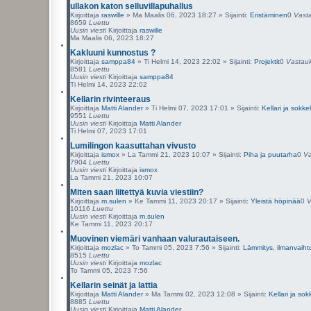
ullakon katon selluvillapuhallus
Kirjoittaja
raswille
»
Ma Maalis 06, 2023 18:27
» Sijainti:
Eristäminen
0
Vast
8659
Luettu
Uusin viesti
Kirjoittaja
raswille
Ma Maalis 06, 2023 18:27
Kakluuni kunnostus ?
Kirjoittaja
samppa84
»
Ti Helmi 14, 2023 22:02
» Sijainti:
Projektit
0
Vastau
8581
Luettu
Uusin viesti
Kirjoittaja
samppa84
Ti Helmi 14, 2023 22:02
Kellarin rivinteeraus
Kirjoittaja
Matti Alander
»
Ti Helmi 07, 2023 17:01
» Sijainti:
Kellari ja sokkel
9551
Luettu
Uusin viesti
Kirjoittaja
Matti Alander
Ti Helmi 07, 2023 17:01
Lumilingon kaasuttahan vivusto
Kirjoittaja
ismox
»
La Tammi 21, 2023 10:07
» Sijainti:
Piha ja puutarha
0
Va
7904
Luettu
Uusin viesti
Kirjoittaja
ismox
La Tammi 21, 2023 10:07
Miten saan liitettyä kuvia viestiin?
Kirjoittaja
m.sulen
»
Ke Tammi 11, 2023 20:17
» Sijainti:
Yleistä höpinää
0
V
10116
Luettu
Uusin viesti
Kirjoittaja
m.sulen
Ke Tammi 11, 2023 20:17
Muovinen viemäri vanhaan valurautaiseen.
Kirjoittaja
mozlac
»
To Tammi 05, 2023 7:56
» Sijainti:
Lämmitys, ilmanvaiht
8515
Luettu
Uusin viesti
Kirjoittaja
mozlac
To Tammi 05, 2023 7:56
Kellarin seinät ja lattia
Kirjoittaja
Matti Alander
»
Ma Tammi 02, 2023 12:08
» Sijainti:
Kellari ja sokk
8885
Luettu
Uusin viesti
Kirjoittaja
Matti Alander