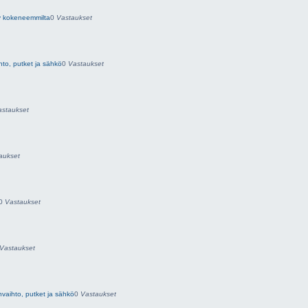
y kokeneemmilta
0
Vastaukset
hto, putket ja sähkö
0
Vastaukset
astaukset
aukset
0
Vastaukset
Vastaukset
nvaihto, putket ja sähkö
0
Vastaukset