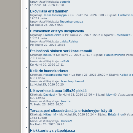
Uusin viesti
Kirjoittaja
petterih
La Kesä 13, 2026 10:10
Ekovillalla eristäminen
Kirjoittaja
Teeseitseremppa
»
Su Touko 24, 2026 0:38
» Sijainti:
Eristämine
1762
Luettu
Uusin viesti
Kirjoittaja
Teeseitseremppa
Su Touko 24, 2026 0:38
Hirsiseinien eristys ulkopuolella
Kirjoittaja
LaiskaReiska
»
Pe Touko 22, 2026 15:35
» Sijainti:
Eristäminen
1682
Luettu
Uusin viesti
Kirjoittaja
LaiskaReiska
Pe Touko 22, 2026 15:35
Etsinnässä sininen sorkkarautamalli
Kirjoittaja
m48k0
»
Ke Huhti 29, 2026 17:11
» Sijainti:
Hankintavinkit
0
Vast
700
Luettu
Uusin viesti
Kirjoittaja
m48k0
Ke Huhti 29, 2026 17:11
Kellarin huonekorkeus
Kirjoittaja
Hessuhopohemuli
»
La Huhti 25, 2026 20:20
» Sijainti:
Kellari ja 
633
Luettu
Uusin viesti
Kirjoittaja
Hessuhopohemuli
La Huhti 25, 2026 20:20
Ulkoverhouslautaa 145x20 pitkää
Kirjoittaja
Dzeidzei
»
To Huhti 23, 2026 16:56
» Sijainti:
Myynti
0
Vastaukset
620
Luettu
Uusin viesti
Kirjoittaja
Dzeidzei
To Huhti 23, 2026 16:56
Tervapaperi ulkoseinässä ja eristelevyjen käyttö
Kirjoittaja
HikinenM
»
Ma Huhti 20, 2026 16:24
» Sijainti:
Eristäminen
0
Vast
1453
Luettu
Uusin viesti
Kirjoittaja
HikinenM
Ma Huhti 20, 2026 16:24
Hiekkaeristys yläpohjassa