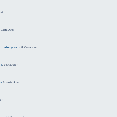
set
0
Vastaukset
o, putket ja sähkö
0
Vastaukset
li
0
Vastaukset
sti
0
Vastaukset
et