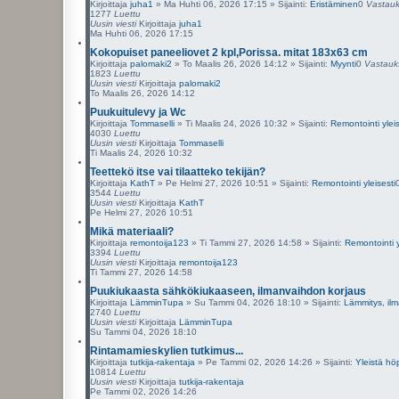
Kirjoittaja
juha1
»
Ma Huhti 06, 2026 17:15
» Sijainti:
Eristäminen
0
Vastauk
1277
Luettu
Uusin viesti
Kirjoittaja
juha1
Ma Huhti 06, 2026 17:15
Kokopuiset paneeliovet 2 kpl,Porissa. mitat 183x63 cm
Kirjoittaja
palomaki2
»
To Maalis 26, 2026 14:12
» Sijainti:
Myynti
0
Vastauk
1823
Luettu
Uusin viesti
Kirjoittaja
palomaki2
To Maalis 26, 2026 14:12
Puukuitulevy ja Wc
Kirjoittaja
Tommaselli
»
Ti Maalis 24, 2026 10:32
» Sijainti:
Remontointi yleis
4030
Luettu
Uusin viesti
Kirjoittaja
Tommaselli
Ti Maalis 24, 2026 10:32
Teettekö itse vai tilaatteko tekijän?
Kirjoittaja
KathT
»
Pe Helmi 27, 2026 10:51
» Sijainti:
Remontointi yleisesti
3544
Luettu
Uusin viesti
Kirjoittaja
KathT
Pe Helmi 27, 2026 10:51
Mikä materiaali?
Kirjoittaja
remontoija123
»
Ti Tammi 27, 2026 14:58
» Sijainti:
Remontointi y
3394
Luettu
Uusin viesti
Kirjoittaja
remontoija123
Ti Tammi 27, 2026 14:58
Puukiukaasta sähkökiukaaseen, ilmanvaihdon korjaus
Kirjoittaja
LämminTupa
»
Su Tammi 04, 2026 18:10
» Sijainti:
Lämmitys, ilm
2740
Luettu
Uusin viesti
Kirjoittaja
LämminTupa
Su Tammi 04, 2026 18:10
Rintamamieskylien tutkimus...
Kirjoittaja
tutkija-rakentaja
»
Pe Tammi 02, 2026 14:26
» Sijainti:
Yleistä hö
10814
Luettu
Uusin viesti
Kirjoittaja
tutkija-rakentaja
Pe Tammi 02, 2026 14:26