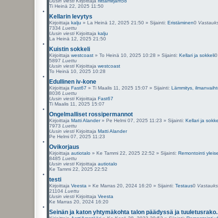
Uusin viesti
Kirjoittaja
riittamirjam58
Ti Heinä 22, 2025 11:50
Kellarin levytys
Kirjoittaja
kalju
»
La Heinä 12, 2025 21:50
» Sijainti:
Eristäminen
0
Vastauk
7334
Luettu
Uusin viesti
Kirjoittaja
kalju
La Heinä 12, 2025 21:50
Kuistin sokkeli
Kirjoittaja
westcoast
»
To Heinä 10, 2025 10:28
» Sijainti:
Kellari ja sokkeli
5897
Luettu
Uusin viesti
Kirjoittaja
westcoast
To Heinä 10, 2025 10:28
Edullinen iv-kone
Kirjoittaja
Fast67
»
Ti Maalis 11, 2025 15:07
» Sijainti:
Lämmitys, ilmanvaiht
8036
Luettu
Uusin viesti
Kirjoittaja
Fast67
Ti Maalis 11, 2025 15:07
Ongelmalliset rossipermannot
Kirjoittaja
Matti Alander
»
Pe Helmi 07, 2025 11:23
» Sijainti:
Kellari ja sokke
7973
Luettu
Uusin viesti
Kirjoittaja
Matti Alander
Pe Helmi 07, 2025 11:23
Ovikorjaus
Kirjoittaja
autiotalo
»
Ke Tammi 22, 2025 22:52
» Sijainti:
Remontointi yleise
8485
Luettu
Uusin viesti
Kirjoittaja
autiotalo
Ke Tammi 22, 2025 22:52
testi
Kirjoittaja
Veesta
»
Ke Marras 20, 2024 16:20
» Sijainti:
Testaus
0
Vastauks
21104
Luettu
Uusin viesti
Kirjoittaja
Veesta
Ke Marras 20, 2024 16:20
Seinän ja katon yhtymäkohta talon päädyssä ja tuuletusrako.