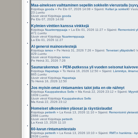
n
n
Maa-aineksen vaihtaminen sepeliin sokkelin vierustalla (syvy
e
Kirjoittaja
gooda
»
Pe Elo 07, 2026 14:08
» Sijainti:
Kellari ja sokkeli
0
Vast
23
Luettu
t
Uusin viesti
Kirjoittaja
gooda
t
Pe Elo 07, 2026 14:08
u
Kylmien vinttien kanssa vinkkejä
h
Kirjoittaja
Nuariremppaaja
»
La Elo 01, 2026 11:27
a
» Sijainti:
Remontointi yl
471
Luettu
k
Uusin viesti
Kirjoittaja
Nuariremppaaja
u
La Elo 01, 2026 11:27
AI generoi mainosviestejä
Kirjoittaja
ismox
»
Pe Heinä 31, 2026 7:26
» Sijainti:
Terveiset ylläpidolle
0
V
429
Luettu
Uusin viesti
Kirjoittaja
ismox
Pe Heinä 31, 2026 7:26
Saunarakennus + PEM-putkessa yli vuoden seisonut kaivove
Kirjoittaja
Hapattaja
»
To Heinä 16, 2026 12:50
» Sijainti:
Lämmitys, ilmanva
865
Luettu
Uusin viesti
Kirjoittaja
Hapattaja
To Heinä 16, 2026 12:50
Jos myisin omat rintamamies talot joita en ole nähnyt
Kirjoittaja
Kauppakeskus Sello
»
Ma Kesä 22, 2026 23:12
» Sijainti:
Myynti
1939
Luettu
Uusin viesti
Kirjoittaja
Kauppakeskus Sello
Ma Kesä 22, 2026 23:12
Homeiset ulkoseinien yläosat ja räystäslaudat
Kirjoittaja
petterih
»
La Kesä 13, 2026 11:10
» Sijainti:
Remontointi yleisesti
2886
Luettu
Uusin viesti
Kirjoittaja
petterih
La Kesä 13, 2026 11:10
60-luvun rintamamiestalo
Kirjoittaja
petterih
»
La Kesä 13, 2026 10:10
» Sijainti:
RMT:n hankinta - k
2638
Luettu