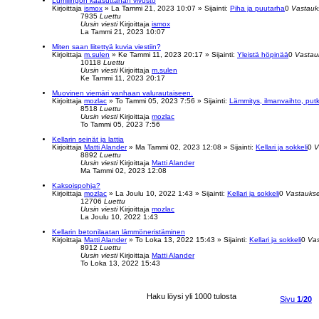
Lumilingon kaasuttahan vivusto
Kirjoittaja
ismox
»
La Tammi 21, 2023 10:07
» Sijainti:
Piha ja puutarha
0
Vastauk
7935
Luettu
Uusin viesti
Kirjoittaja
ismox
La Tammi 21, 2023 10:07
Miten saan liitettyä kuvia viestiin?
Kirjoittaja
m.sulen
»
Ke Tammi 11, 2023 20:17
» Sijainti:
Yleistä höpinää
0
Vastau
10118
Luettu
Uusin viesti
Kirjoittaja
m.sulen
Ke Tammi 11, 2023 20:17
Muovinen viemäri vanhaan valurautaiseen.
Kirjoittaja
mozlac
»
To Tammi 05, 2023 7:56
» Sijainti:
Lämmitys, ilmanvaihto, put
8518
Luettu
Uusin viesti
Kirjoittaja
mozlac
To Tammi 05, 2023 7:56
Kellarin seinät ja lattia
Kirjoittaja
Matti Alander
»
Ma Tammi 02, 2023 12:08
» Sijainti:
Kellari ja sokkeli
0
V
8892
Luettu
Uusin viesti
Kirjoittaja
Matti Alander
Ma Tammi 02, 2023 12:08
Kaksoispohja?
Kirjoittaja
mozlac
»
La Joulu 10, 2022 1:43
» Sijainti:
Kellari ja sokkeli
0
Vastaukse
12706
Luettu
Uusin viesti
Kirjoittaja
mozlac
La Joulu 10, 2022 1:43
Kellarin betonilaatan lämmöneristäminen
Kirjoittaja
Matti Alander
»
To Loka 13, 2022 15:43
» Sijainti:
Kellari ja sokkeli
0
Vas
8912
Luettu
Uusin viesti
Kirjoittaja
Matti Alander
To Loka 13, 2022 15:43
Haku löysi yli 1000 tulosta
Sivu
1
/
20