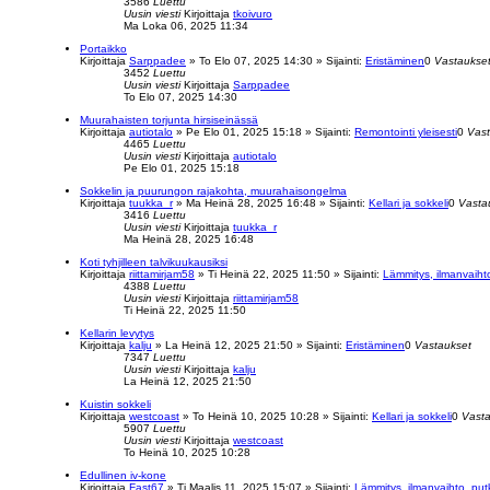
3586
Luettu
Uusin viesti
Kirjoittaja
tkoivuro
Ma Loka 06, 2025 11:34
Portaikko
Kirjoittaja
Sarppadee
»
To Elo 07, 2025 14:30
» Sijainti:
Eristäminen
0
Vastaukse
3452
Luettu
Uusin viesti
Kirjoittaja
Sarppadee
To Elo 07, 2025 14:30
Muurahaisten torjunta hirsiseinässä
Kirjoittaja
autiotalo
»
Pe Elo 01, 2025 15:18
» Sijainti:
Remontointi yleisesti
0
Vast
4465
Luettu
Uusin viesti
Kirjoittaja
autiotalo
Pe Elo 01, 2025 15:18
Sokkelin ja puurungon rajakohta, muurahaisongelma
Kirjoittaja
tuukka_r
»
Ma Heinä 28, 2025 16:48
» Sijainti:
Kellari ja sokkeli
0
Vasta
3416
Luettu
Uusin viesti
Kirjoittaja
tuukka_r
Ma Heinä 28, 2025 16:48
Koti tyhjilleen talvikuukausiksi
Kirjoittaja
riittamirjam58
»
Ti Heinä 22, 2025 11:50
» Sijainti:
Lämmitys, ilmanvaiht
4388
Luettu
Uusin viesti
Kirjoittaja
riittamirjam58
Ti Heinä 22, 2025 11:50
Kellarin levytys
Kirjoittaja
kalju
»
La Heinä 12, 2025 21:50
» Sijainti:
Eristäminen
0
Vastaukset
7347
Luettu
Uusin viesti
Kirjoittaja
kalju
La Heinä 12, 2025 21:50
Kuistin sokkeli
Kirjoittaja
westcoast
»
To Heinä 10, 2025 10:28
» Sijainti:
Kellari ja sokkeli
0
Vasta
5907
Luettu
Uusin viesti
Kirjoittaja
westcoast
To Heinä 10, 2025 10:28
Edullinen iv-kone
Kirjoittaja
Fast67
»
Ti Maalis 11, 2025 15:07
» Sijainti:
Lämmitys, ilmanvaihto, put