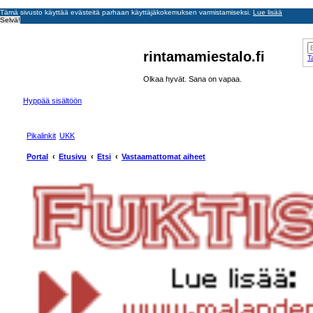
Tämä sivusto käyttää evästeitä parhaan käyttäjäkokemuksen varmistamiseksi.
Lue lisää
Selvä!
rintamamiestalo.fi
T
Olkaa hyvät. Sana on vapaa.
Hyppää sisältöön
Pikalinkit
UKK
Portal
Etusivu
Etsi
Vastaamattomat aiheet