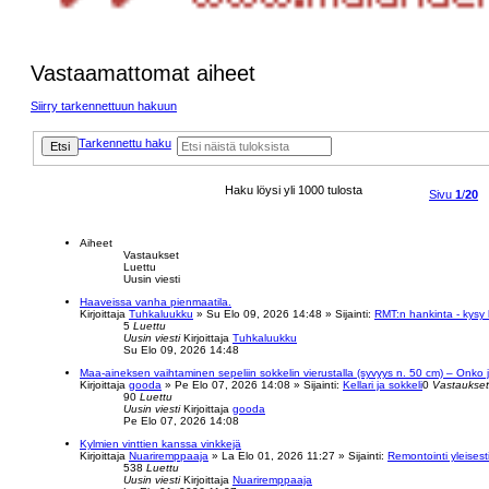
Vastaamattomat aiheet
Siirry tarkennettuun hakuun
Tarkennettu haku
Etsi
Haku löysi yli 1000 tulosta
Sivu
1
/
20
Aiheet
Vastaukset
Luettu
Uusin viesti
Haaveissa vanha pienmaatila.
Kirjoittaja
Tuhkaluukku
»
Su Elo 09, 2026 14:48
» Sijainti:
RMT:n hankinta - kysy
5
Luettu
Uusin viesti
Kirjoittaja
Tuhkaluukku
Su Elo 09, 2026 14:48
Maa-aineksen vaihtaminen sepeliin sokkelin vierustalla (syvyys n. 50 cm) – Onko j
Kirjoittaja
gooda
»
Pe Elo 07, 2026 14:08
» Sijainti:
Kellari ja sokkeli
0
Vastaukset
90
Luettu
Uusin viesti
Kirjoittaja
gooda
Pe Elo 07, 2026 14:08
Kylmien vinttien kanssa vinkkejä
Kirjoittaja
Nuariremppaaja
»
La Elo 01, 2026 11:27
» Sijainti:
Remontointi yleisest
538
Luettu
Uusin viesti
Kirjoittaja
Nuariremppaaja