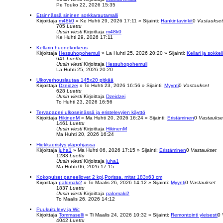
Pe Touko 22, 2026 15:35
Etsinnässä sininen sorkkarautamalli
Kirjoittaja
m48k0
»
Ke Huhti 29, 2026 17:11
» Sijainti:
Hankintavinkit
0
Vastaukset
705
Luettu
Uusin viesti
Kirjoittaja
m48k0
Ke Huhti 29, 2026 17:11
Kellarin huonekorkeus
Kirjoittaja
Hessuhopohemuli
»
La Huhti 25, 2026 20:20
» Sijainti:
Kellari ja sokkeli
641
Luettu
Uusin viesti
Kirjoittaja
Hessuhopohemuli
La Huhti 25, 2026 20:20
Ulkoverhouslautaa 145x20 pitkää
Kirjoittaja
Dzeidzei
»
To Huhti 23, 2026 16:56
» Sijainti:
Myynti
0
Vastaukset
628
Luettu
Uusin viesti
Kirjoittaja
Dzeidzei
To Huhti 23, 2026 16:56
Tervapaperi ulkoseinässä ja eristelevyjen käyttö
Kirjoittaja
HikinenM
»
Ma Huhti 20, 2026 16:24
» Sijainti:
Eristäminen
0
Vastaukse
1461
Luettu
Uusin viesti
Kirjoittaja
HikinenM
Ma Huhti 20, 2026 16:24
Hiekkaeristys yläpohjassa
Kirjoittaja
juha1
»
Ma Huhti 06, 2026 17:15
» Sijainti:
Eristäminen
0
Vastaukset
1283
Luettu
Uusin viesti
Kirjoittaja
juha1
Ma Huhti 06, 2026 17:15
Kokopuiset paneeliovet 2 kpl,Porissa. mitat 183x63 cm
Kirjoittaja
palomaki2
»
To Maalis 26, 2026 14:12
» Sijainti:
Myynti
0
Vastaukset
1837
Luettu
Uusin viesti
Kirjoittaja
palomaki2
To Maalis 26, 2026 14:12
Puukuitulevy ja Wc
Kirjoittaja
Tommaselli
»
Ti Maalis 24, 2026 10:32
» Sijainti:
Remontointi yleisesti
0
4042
Luettu