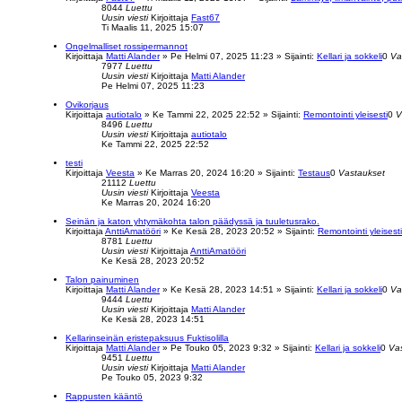
8044
Luettu
Uusin viesti
Kirjoittaja
Fast67
Ti Maalis 11, 2025 15:07
Ongelmalliset rossipermannot
Kirjoittaja
Matti Alander
»
Pe Helmi 07, 2025 11:23
» Sijainti:
Kellari ja sokkeli
0
Va
7977
Luettu
Uusin viesti
Kirjoittaja
Matti Alander
Pe Helmi 07, 2025 11:23
Ovikorjaus
Kirjoittaja
autiotalo
»
Ke Tammi 22, 2025 22:52
» Sijainti:
Remontointi yleisesti
0
V
8496
Luettu
Uusin viesti
Kirjoittaja
autiotalo
Ke Tammi 22, 2025 22:52
testi
Kirjoittaja
Veesta
»
Ke Marras 20, 2024 16:20
» Sijainti:
Testaus
0
Vastaukset
21112
Luettu
Uusin viesti
Kirjoittaja
Veesta
Ke Marras 20, 2024 16:20
Seinän ja katon yhtymäkohta talon päädyssä ja tuuletusrako.
Kirjoittaja
AnttiAmatööri
»
Ke Kesä 28, 2023 20:52
» Sijainti:
Remontointi yleisesti
8781
Luettu
Uusin viesti
Kirjoittaja
AnttiAmatööri
Ke Kesä 28, 2023 20:52
Talon painuminen
Kirjoittaja
Matti Alander
»
Ke Kesä 28, 2023 14:51
» Sijainti:
Kellari ja sokkeli
0
Va
9444
Luettu
Uusin viesti
Kirjoittaja
Matti Alander
Ke Kesä 28, 2023 14:51
Kellarinseinän eristepaksuus Fuktisolilla
Kirjoittaja
Matti Alander
»
Pe Touko 05, 2023 9:32
» Sijainti:
Kellari ja sokkeli
0
Va
9451
Luettu
Uusin viesti
Kirjoittaja
Matti Alander
Pe Touko 05, 2023 9:32
Rappusten kääntö