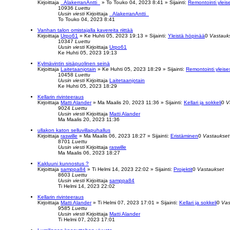
Kirjoittaja
_AlakerranAntti_
»
To Touko 04, 2023 8:41
» Sijainti:
Remontointi yleise
10936
Luettu
Uusin viesti
Kirjoittaja
_AlakerranAntti_
To Touko 04, 2023 8:41
Vanhan talon omistajalla kavereita riittää
Kirjoittaja
Urpo61
»
Ke Huhti 05, 2023 19:13
» Sijainti:
Yleistä höpinää
0
Vastauk
10347
Luettu
Uusin viesti
Kirjoittaja
Urpo61
Ke Huhti 05, 2023 19:13
Kylmävintin sisäpuolinen seinä
Kirjoittaja
Laitetaanjotain
»
Ke Huhti 05, 2023 18:29
» Sijainti:
Remontointi yleises
10458
Luettu
Uusin viesti
Kirjoittaja
Laitetaanjotain
Ke Huhti 05, 2023 18:29
Kellarin rivinteeraus
Kirjoittaja
Matti Alander
»
Ma Maalis 20, 2023 11:36
» Sijainti:
Kellari ja sokkeli
0
V
9024
Luettu
Uusin viesti
Kirjoittaja
Matti Alander
Ma Maalis 20, 2023 11:36
ullakon katon selluvillapuhallus
Kirjoittaja
raswille
»
Ma Maalis 06, 2023 18:27
» Sijainti:
Eristäminen
0
Vastaukset
8701
Luettu
Uusin viesti
Kirjoittaja
raswille
Ma Maalis 06, 2023 18:27
Kakluuni kunnostus ?
Kirjoittaja
samppa84
»
Ti Helmi 14, 2023 22:02
» Sijainti:
Projektit
0
Vastaukset
8603
Luettu
Uusin viesti
Kirjoittaja
samppa84
Ti Helmi 14, 2023 22:02
Kellarin rivinteeraus
Kirjoittaja
Matti Alander
»
Ti Helmi 07, 2023 17:01
» Sijainti:
Kellari ja sokkeli
0
Vas
9585
Luettu
Uusin viesti
Kirjoittaja
Matti Alander
Ti Helmi 07, 2023 17:01