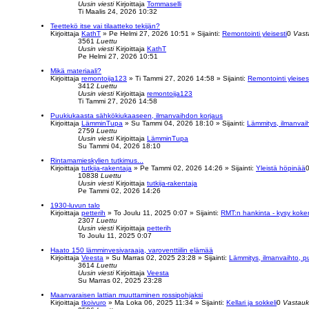
Uusin viesti
Kirjoittaja
Tommaselli
Ti Maalis 24, 2026 10:32
Teettekö itse vai tilaatteko tekijän?
Kirjoittaja
KathT
»
Pe Helmi 27, 2026 10:51
» Sijainti:
Remontointi yleisesti
0
Vast
3561
Luettu
Uusin viesti
Kirjoittaja
KathT
Pe Helmi 27, 2026 10:51
Mikä materiaali?
Kirjoittaja
remontoija123
»
Ti Tammi 27, 2026 14:58
» Sijainti:
Remontointi yleises
3412
Luettu
Uusin viesti
Kirjoittaja
remontoija123
Ti Tammi 27, 2026 14:58
Puukiukaasta sähkökiukaaseen, ilmanvaihdon korjaus
Kirjoittaja
LämminTupa
»
Su Tammi 04, 2026 18:10
» Sijainti:
Lämmitys, ilmanvaih
2759
Luettu
Uusin viesti
Kirjoittaja
LämminTupa
Su Tammi 04, 2026 18:10
Rintamamieskylien tutkimus...
Kirjoittaja
tutkija-rakentaja
»
Pe Tammi 02, 2026 14:26
» Sijainti:
Yleistä höpinää
10838
Luettu
Uusin viesti
Kirjoittaja
tutkija-rakentaja
Pe Tammi 02, 2026 14:26
1930-luvun talo
Kirjoittaja
petterih
»
To Joulu 11, 2025 0:07
» Sijainti:
RMT:n hankinta - kysy kok
2307
Luettu
Uusin viesti
Kirjoittaja
petterih
To Joulu 11, 2025 0:07
Haato 150 lämminvesivaraaja, varoventtiilin elämää
Kirjoittaja
Veesta
»
Su Marras 02, 2025 23:28
» Sijainti:
Lämmitys, ilmanvaihto, p
3614
Luettu
Uusin viesti
Kirjoittaja
Veesta
Su Marras 02, 2025 23:28
Maanvaraisen lattian muuttaminen rossipohjaksi
Kirjoittaja
tkoivuro
»
Ma Loka 06, 2025 11:34
» Sijainti:
Kellari ja sokkeli
0
Vastauk