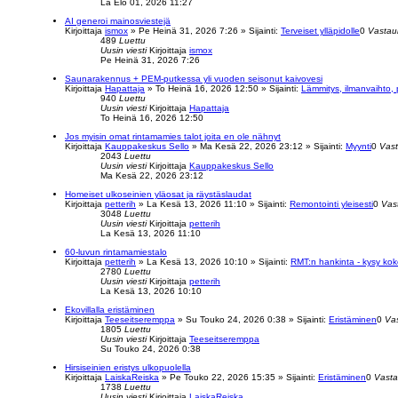
La Elo 01, 2026 11:27
AI generoi mainosviestejä
Kirjoittaja
ismox
»
Pe Heinä 31, 2026 7:26
» Sijainti:
Terveiset ylläpidolle
0
Vastau
489
Luettu
Uusin viesti
Kirjoittaja
ismox
Pe Heinä 31, 2026 7:26
Saunarakennus + PEM-putkessa yli vuoden seisonut kaivovesi
Kirjoittaja
Hapattaja
»
To Heinä 16, 2026 12:50
» Sijainti:
Lämmitys, ilmanvaihto, 
940
Luettu
Uusin viesti
Kirjoittaja
Hapattaja
To Heinä 16, 2026 12:50
Jos myisin omat rintamamies talot joita en ole nähnyt
Kirjoittaja
Kauppakeskus Sello
»
Ma Kesä 22, 2026 23:12
» Sijainti:
Myynti
0
Vast
2043
Luettu
Uusin viesti
Kirjoittaja
Kauppakeskus Sello
Ma Kesä 22, 2026 23:12
Homeiset ulkoseinien yläosat ja räystäslaudat
Kirjoittaja
petterih
»
La Kesä 13, 2026 11:10
» Sijainti:
Remontointi yleisesti
0
Vas
3048
Luettu
Uusin viesti
Kirjoittaja
petterih
La Kesä 13, 2026 11:10
60-luvun rintamamiestalo
Kirjoittaja
petterih
»
La Kesä 13, 2026 10:10
» Sijainti:
RMT:n hankinta - kysy ko
2780
Luettu
Uusin viesti
Kirjoittaja
petterih
La Kesä 13, 2026 10:10
Ekovillalla eristäminen
Kirjoittaja
Teeseitseremppa
»
Su Touko 24, 2026 0:38
» Sijainti:
Eristäminen
0
Va
1805
Luettu
Uusin viesti
Kirjoittaja
Teeseitseremppa
Su Touko 24, 2026 0:38
Hirsiseinien eristys ulkopuolella
Kirjoittaja
LaiskaReiska
»
Pe Touko 22, 2026 15:35
» Sijainti:
Eristäminen
0
Vasta
1738
Luettu
Uusin viesti
Kirjoittaja
LaiskaReiska