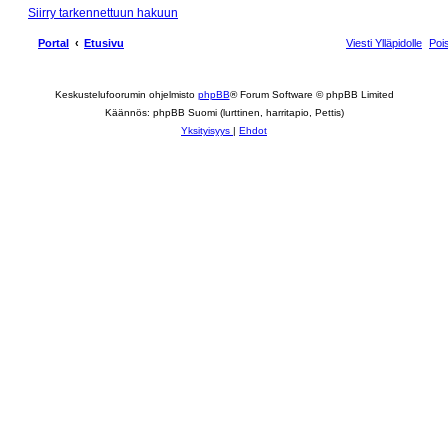
Siirry tarkennettuun hakuun
Portal
Etusivu
Viesti Ylläpidolle
Poi
Keskustelufoorumin ohjelmisto
phpBB
® Forum Software © phpBB Limited
Käännös: phpBB Suomi (lurttinen, harritapio, Pettis)
Yksityisyys
|
Ehdot