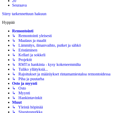
20
Seuraava
Siirry tarkennettuun hakuun
Hyppää
Remontointi
↳ Remontointi yleisesti
↳ Maalaus ja maalit
↳ Lämmitys, ilmanvaihto, putket ja sähkö
↳ Eristäminen
↳ Kellari ja sokkeli
↳ Projektit
↳ RMT:n hankinta - kysy kokeneemmilta
↳ Tuliko yllätyksiä...
↳ Rajoitukset ja määräykset rintamamiestaloa remontoidessa
↳ Piha ja puutarha
Osto ja myynti
↳ Osto
↳ Myynti
↳ Hankintavinkit
Muut
↳ Yleistä höpinää
↳ Sisustusnurkka