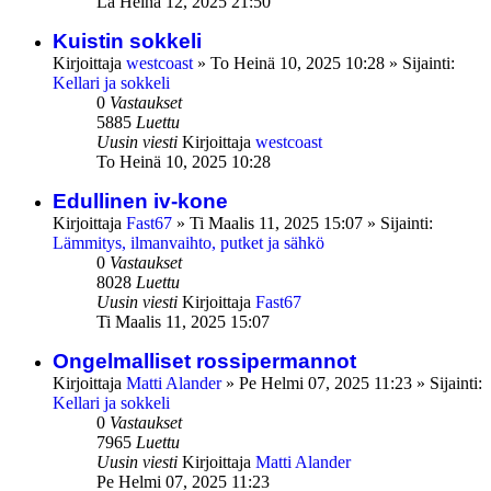
La Heinä 12, 2025 21:50
Kuistin sokkeli
Kirjoittaja
westcoast
»
To Heinä 10, 2025 10:28
» Sijainti:
Kellari ja sokkeli
0
Vastaukset
5885
Luettu
Uusin viesti
Kirjoittaja
westcoast
To Heinä 10, 2025 10:28
Edullinen iv-kone
Kirjoittaja
Fast67
»
Ti Maalis 11, 2025 15:07
» Sijainti:
Lämmitys, ilmanvaihto, putket ja sähkö
0
Vastaukset
8028
Luettu
Uusin viesti
Kirjoittaja
Fast67
Ti Maalis 11, 2025 15:07
Ongelmalliset rossipermannot
Kirjoittaja
Matti Alander
»
Pe Helmi 07, 2025 11:23
» Sijainti:
Kellari ja sokkeli
0
Vastaukset
7965
Luettu
Uusin viesti
Kirjoittaja
Matti Alander
Pe Helmi 07, 2025 11:23