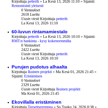
Kirjoittaja
petterih
»
La Kesä 13, 2026 11:10
» Sijainti:
Remontointi yleisesti
0
Vastaukset
2618
Luettu
Uusin viesti
Kirjoittaja
petterih
La Kesä 13, 2026 11:10
60-luvun rintamamiestalo
Kirjoittaja
petterih
»
La Kesä 13, 2026 10:10
» Sijainti:
RMT:n hankinta - kysy kokeneemmilta
0
Vastaukset
2422
Luettu
Uusin viesti
Kirjoittaja
petterih
La Kesä 13, 2026 10:10
Purujen pudotus alhaalta
Kirjoittaja
Ikuinen projekti
»
Ma Kesä 01, 2026 21:45
»
Sijainti:
Eristäminen
0
Vastaukset
2329
Luettu
Uusin viesti
Kirjoittaja
Ikuinen projekti
Ma Kesä 01, 2026 21:45
Ekovillalla eristäminen
Kirjoittaja
Teeseitseremppa
»
Su Touko 24, 2026 0:38
»