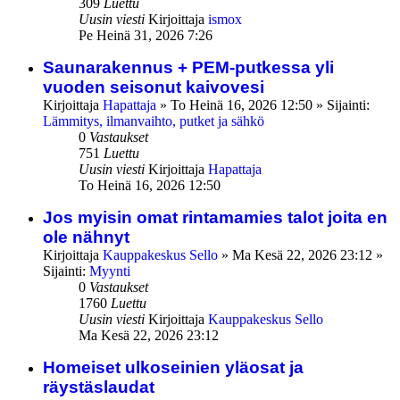
309
Luettu
Uusin viesti
Kirjoittaja
ismox
Pe Heinä 31, 2026 7:26
Saunarakennus + PEM-putkessa yli
vuoden seisonut kaivovesi
Kirjoittaja
Hapattaja
»
To Heinä 16, 2026 12:50
» Sijainti:
Lämmitys, ilmanvaihto, putket ja sähkö
0
Vastaukset
751
Luettu
Uusin viesti
Kirjoittaja
Hapattaja
To Heinä 16, 2026 12:50
Jos myisin omat rintamamies talot joita en
ole nähnyt
Kirjoittaja
Kauppakeskus Sello
»
Ma Kesä 22, 2026 23:12
»
Sijainti:
Myynti
0
Vastaukset
1760
Luettu
Uusin viesti
Kirjoittaja
Kauppakeskus Sello
Ma Kesä 22, 2026 23:12
Homeiset ulkoseinien yläosat ja
räystäslaudat