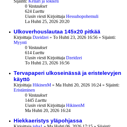
Sijainti:
Kellari ja sokkeli
0
Vastaukset
624
Luettu
Uusin viesti
Kirjoittaja
Hessuhopohemuli
La Huhti 25, 2026 20:20
Ulkoverhouslautaa 145x20 pitkää
Kirjoittaja
Dzeidzei
»
To Huhti 23, 2026 16:56
» Sijainti:
Myynti
0
Vastaukset
614
Luettu
Uusin viesti
Kirjoittaja
Dzeidzei
To Huhti 23, 2026 16:56
Tervapaperi ulkoseinässä ja eristelevyjen
käyttö
Kirjoittaja
HikinenM
»
Ma Huhti 20, 2026 16:24
» Sijainti:
Eristäminen
0
Vastaukset
1445
Luettu
Uusin viesti
Kirjoittaja
HikinenM
Ma Huhti 20, 2026 16:24
Hiekkaeristys yläpohjassa
Kirjoittaja
juha1
»
Ma Huhti 06, 2026 17:15
» Sijainti: