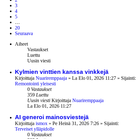
3
4
5
…
20
Seuraava
Aiheet
Vastaukset
Luettu
Uusin viesti
Kylmien vinttien kanssa vinkkejä
Kirjoittaja
Nuariremppaaja
»
La Elo 01, 2026 11:27
» Sijainti:
Remontointi yleisesti
0
Vastaukset
359
Luettu
Uusin viesti
Kirjoittaja
Nuariremppaaja
La Elo 01, 2026 11:27
AI generoi mainosviestejä
Kirjoittaja
ismox
»
Pe Heinä 31, 2026 7:26
» Sijainti:
Terveiset ylläpidolle
0
Vastaukset