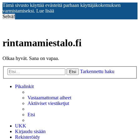
Tämä sivusto käyttää evästeitä parhaan käyttäjäkokemuksen
varmistamiseksi.
Lue lisää
Selvä!
rintamamiestalo.fi
Olkaa hyvät. Sana on vapaa.
Tarkennettu haku
Etsi
Pikalinkit
Vastaamattomat aiheet
Aktiiviset viestiketjut
Etsi
UKK
Kirjaudu sisään
Rekisteröidy