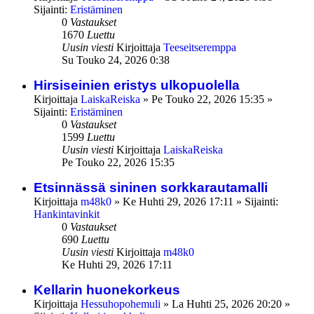
Sijainti:
Eristäminen
0
Vastaukset
1670
Luettu
Uusin viesti
Kirjoittaja
Teeseitseremppa
Su Touko 24, 2026 0:38
Hirsiseinien eristys ulkopuolella
Kirjoittaja
LaiskaReiska
»
Pe Touko 22, 2026 15:35
»
Sijainti:
Eristäminen
0
Vastaukset
1599
Luettu
Uusin viesti
Kirjoittaja
LaiskaReiska
Pe Touko 22, 2026 15:35
Etsinnässä sininen sorkkarautamalli
Kirjoittaja
m48k0
»
Ke Huhti 29, 2026 17:11
» Sijainti:
Hankintavinkit
0
Vastaukset
690
Luettu
Uusin viesti
Kirjoittaja
m48k0
Ke Huhti 29, 2026 17:11
Kellarin huonekorkeus
Kirjoittaja
Hessuhopohemuli
»
La Huhti 25, 2026 20:20
»