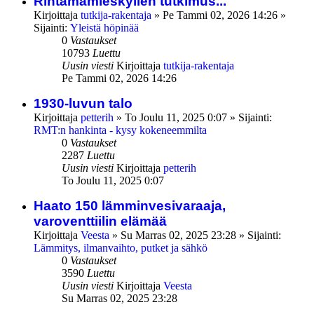
Rintamamieskylien tutkimus...
Kirjoittaja
tutkija-rakentaja
»
Pe Tammi 02, 2026 14:26
»
Sijainti:
Yleistä höpinää
0
Vastaukset
10793
Luettu
Uusin viesti
Kirjoittaja
tutkija-rakentaja
Pe Tammi 02, 2026 14:26
1930-luvun talo
Kirjoittaja
petterih
»
To Joulu 11, 2025 0:07
» Sijainti:
RMT:n hankinta - kysy kokeneemmilta
0
Vastaukset
2287
Luettu
Uusin viesti
Kirjoittaja
petterih
To Joulu 11, 2025 0:07
Haato 150 lämminvesivaraaja,
varoventtiilin elämää
Kirjoittaja
Veesta
»
Su Marras 02, 2025 23:28
» Sijainti:
Lämmitys, ilmanvaihto, putket ja sähkö
0
Vastaukset
3590
Luettu
Uusin viesti
Kirjoittaja
Veesta
Su Marras 02, 2025 23:28