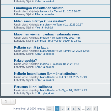
Lähetetty Sijainti:
Kellari ja sokkeli
Lumilingon kaasuttahan vivusto
Uusin viesti Kirjoittaja
ismox
«
La Tammi 21, 2023 10:07
Lähetetty Sijainti:
Piha ja puutarha
Miten saan liitettyä kuvia viestiin?
Uusin viesti Kirjoittaja
m.sulen
«
Ke Tammi 11, 2023 20:17
Lähetetty Sijainti:
Yleistä höpinää
Muovinen viemäri vanhaan valurautaiseen.
Uusin viesti Kirjoittaja
mozlac
«
To Tammi 05, 2023 7:56
Lähetetty Sijainti:
Lämmitys, ilmanvaihto, putket ja sähkö
Kellarin seinät ja lattia
Uusin viesti Kirjoittaja
Matti Alander
«
Ma Tammi 02, 2023 12:08
Lähetetty Sijainti:
Kellari ja sokkeli
Kaksoispohja?
Uusin viesti Kirjoittaja
mozlac
«
La Joulu 10, 2022 1:43
Lähetetty Sijainti:
Kellari ja sokkeli
Kellarin betonilaatan lämmöneristäminen
Uusin viesti Kirjoittaja
Matti Alander
«
To Loka 13, 2022 15:43
Lähetetty Sijainti:
Kellari ja sokkeli
Perustus kiinni kalliossa
Uusin viesti Kirjoittaja
Matti Alander
«
To Syys 01, 2022 17:29
Lähetetty Sijainti:
Tuliko yllätyksiä...
Sivu
1
/
20
1
2
3
4
5
20
Seuraa
Haku löysi yli 1000 tulosta
…