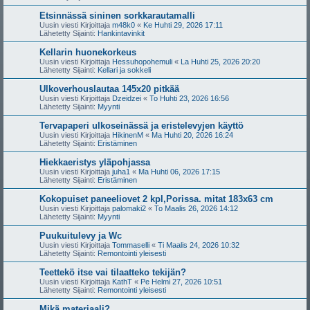
Etsinnässä sininen sorkkarautamalli
Uusin viesti Kirjoittaja
m48k0
«
Ke Huhti 29, 2026 17:11
Lähetetty Sijainti:
Hankintavinkit
Kellarin huonekorkeus
Uusin viesti Kirjoittaja
Hessuhopohemuli
«
La Huhti 25, 2026 20:20
Lähetetty Sijainti:
Kellari ja sokkeli
Ulkoverhouslautaa 145x20 pitkää
Uusin viesti Kirjoittaja
Dzeidzei
«
To Huhti 23, 2026 16:56
Lähetetty Sijainti:
Myynti
Tervapaperi ulkoseinässä ja eristelevyjen käyttö
Uusin viesti Kirjoittaja
HikinenM
«
Ma Huhti 20, 2026 16:24
Lähetetty Sijainti:
Eristäminen
Hiekkaeristys yläpohjassa
Uusin viesti Kirjoittaja
juha1
«
Ma Huhti 06, 2026 17:15
Lähetetty Sijainti:
Eristäminen
Kokopuiset paneeliovet 2 kpl,Porissa. mitat 183x63 cm
Uusin viesti Kirjoittaja
palomaki2
«
To Maalis 26, 2026 14:12
Lähetetty Sijainti:
Myynti
Puukuitulevy ja Wc
Uusin viesti Kirjoittaja
Tommaselli
«
Ti Maalis 24, 2026 10:32
Lähetetty Sijainti:
Remontointi yleisesti
Teettekö itse vai tilaatteko tekijän?
Uusin viesti Kirjoittaja
KathT
«
Pe Helmi 27, 2026 10:51
Lähetetty Sijainti:
Remontointi yleisesti
Mikä materiaali?