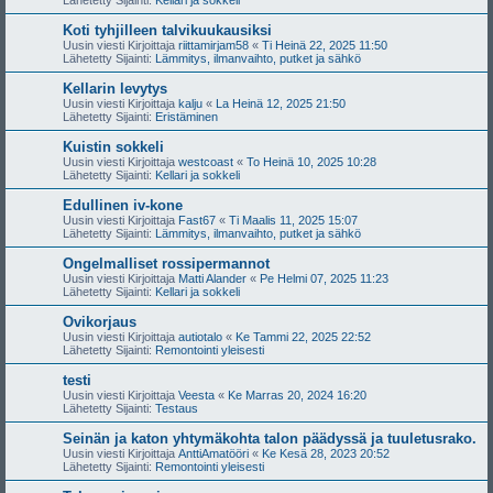
Koti tyhjilleen talvikuukausiksi
Uusin viesti Kirjoittaja
riittamirjam58
«
Ti Heinä 22, 2025 11:50
Lähetetty Sijainti:
Lämmitys, ilmanvaihto, putket ja sähkö
Kellarin levytys
Uusin viesti Kirjoittaja
kalju
«
La Heinä 12, 2025 21:50
Lähetetty Sijainti:
Eristäminen
Kuistin sokkeli
Uusin viesti Kirjoittaja
westcoast
«
To Heinä 10, 2025 10:28
Lähetetty Sijainti:
Kellari ja sokkeli
Edullinen iv-kone
Uusin viesti Kirjoittaja
Fast67
«
Ti Maalis 11, 2025 15:07
Lähetetty Sijainti:
Lämmitys, ilmanvaihto, putket ja sähkö
Ongelmalliset rossipermannot
Uusin viesti Kirjoittaja
Matti Alander
«
Pe Helmi 07, 2025 11:23
Lähetetty Sijainti:
Kellari ja sokkeli
Ovikorjaus
Uusin viesti Kirjoittaja
autiotalo
«
Ke Tammi 22, 2025 22:52
Lähetetty Sijainti:
Remontointi yleisesti
testi
Uusin viesti Kirjoittaja
Veesta
«
Ke Marras 20, 2024 16:20
Lähetetty Sijainti:
Testaus
Seinän ja katon yhtymäkohta talon päädyssä ja tuuletusrako.
Uusin viesti Kirjoittaja
AnttiAmatööri
«
Ke Kesä 28, 2023 20:52
Lähetetty Sijainti:
Remontointi yleisesti