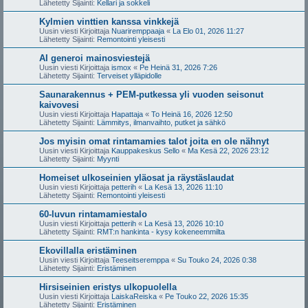
Lähetetty Sijainti:
Kellari ja sokkeli
Kylmien vinttien kanssa vinkkejä
Uusin viesti Kirjoittaja
Nuariremppaaja
«
La Elo 01, 2026 11:27
Lähetetty Sijainti:
Remontointi yleisesti
AI generoi mainosviestejä
Uusin viesti Kirjoittaja
ismox
«
Pe Heinä 31, 2026 7:26
Lähetetty Sijainti:
Terveiset ylläpidolle
Saunarakennus + PEM-putkessa yli vuoden seisonut
kaivovesi
Uusin viesti Kirjoittaja
Hapattaja
«
To Heinä 16, 2026 12:50
Lähetetty Sijainti:
Lämmitys, ilmanvaihto, putket ja sähkö
Jos myisin omat rintamamies talot joita en ole nähnyt
Uusin viesti Kirjoittaja
Kauppakeskus Sello
«
Ma Kesä 22, 2026 23:12
Lähetetty Sijainti:
Myynti
Homeiset ulkoseinien yläosat ja räystäslaudat
Uusin viesti Kirjoittaja
petterih
«
La Kesä 13, 2026 11:10
Lähetetty Sijainti:
Remontointi yleisesti
60-luvun rintamamiestalo
Uusin viesti Kirjoittaja
petterih
«
La Kesä 13, 2026 10:10
Lähetetty Sijainti:
RMT:n hankinta - kysy kokeneemmilta
Ekovillalla eristäminen
Uusin viesti Kirjoittaja
Teeseitseremppa
«
Su Touko 24, 2026 0:38
Lähetetty Sijainti:
Eristäminen
Hirsiseinien eristys ulkopuolella
Uusin viesti Kirjoittaja
LaiskaReiska
«
Pe Touko 22, 2026 15:35
Lähetetty Sijainti:
Eristäminen