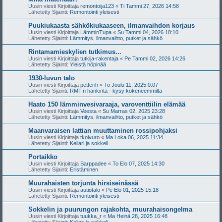
Uusin viesti Kirjoittaja
remontoija123
«
Ti Tammi 27, 2026 14:58
Lähetetty Sijainti:
Remontointi yleisesti
Puukiukaasta sähkökiukaaseen, ilmanvaihdon korjaus
Uusin viesti Kirjoittaja
LämminTupa
«
Su Tammi 04, 2026 18:10
Lähetetty Sijainti:
Lämmitys, ilmanvaihto, putket ja sähkö
Rintamamieskylien tutkimus...
Uusin viesti Kirjoittaja
tutkija-rakentaja
«
Pe Tammi 02, 2026 14:26
Lähetetty Sijainti:
Yleistä höpinää
1930-luvun talo
Uusin viesti Kirjoittaja
petterih
«
To Joulu 11, 2025 0:07
Lähetetty Sijainti:
RMT:n hankinta - kysy kokeneemmilta
Haato 150 lämminvesivaraaja, varoventtiilin elämää
Uusin viesti Kirjoittaja
Veesta
«
Su Marras 02, 2025 23:28
Lähetetty Sijainti:
Lämmitys, ilmanvaihto, putket ja sähkö
Maanvaraisen lattian muuttaminen rossipohjaksi
Uusin viesti Kirjoittaja
tkoivuro
«
Ma Loka 06, 2025 11:34
Lähetetty Sijainti:
Kellari ja sokkeli
Portaikko
Uusin viesti Kirjoittaja
Sarppadee
«
To Elo 07, 2025 14:30
Lähetetty Sijainti:
Eristäminen
Muurahaisten torjunta hirsiseinässä
Uusin viesti Kirjoittaja
autiotalo
«
Pe Elo 01, 2025 15:18
Lähetetty Sijainti:
Remontointi yleisesti
Sokkelin ja puurungon rajakohta, muurahaisongelma
Uusin viesti Kirjoittaja
tuukka_r
«
Ma Heinä 28, 2025 16:48
Lähetetty Sijainti:
Kellari ja sokkeli