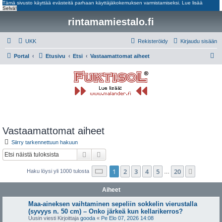
Tämä sivusto käyttää evästeitä parhaan käyttäjäkokemuksen varmistamiseksi.
Lue lisää
Selvä!
rintamamiestalo.fi
UKK
Rekisteröidy
Kirjaudu sisään
E
Portal
Etusivu
Etsi
Vastaamattomat aiheet
t
s
i
Vastaamattomat aiheet
Siirry tarkennettuun hakuun
Etsi
Tarkennettu haku
Sivu
1
/
20
1
2
3
4
5
20
Seuraa
Haku löysi yli 1000 tulosta
…
Aiheet
Maa-aineksen vaihtaminen sepeliin sokkelin vierustalla
(syvyys n. 50 cm) – Onko järkeä kun kellarikerros?
Uusin viesti Kirjoittaja
gooda
«
Pe Elo 07, 2026 14:08