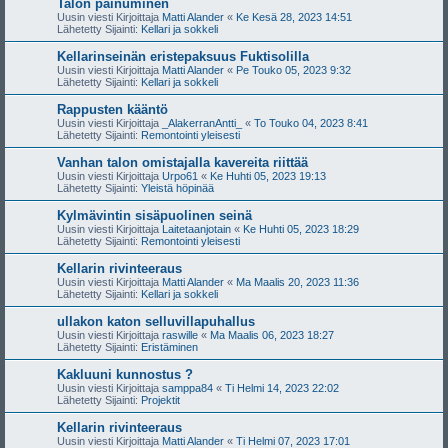
Talon painuminen
Uusin viesti Kirjoittaja
Matti Alander
«
Ke Kesä 28, 2023 14:51
Lähetetty Sijainti:
Kellari ja sokkeli
Kellarinseinän eristepaksuus Fuktisolilla
Uusin viesti Kirjoittaja
Matti Alander
«
Pe Touko 05, 2023 9:32
Lähetetty Sijainti:
Kellari ja sokkeli
Rappusten kääntö
Uusin viesti Kirjoittaja
_AlakerranAntti_
«
To Touko 04, 2023 8:41
Lähetetty Sijainti:
Remontointi yleisesti
Vanhan talon omistajalla kavereita riittää
Uusin viesti Kirjoittaja
Urpo61
«
Ke Huhti 05, 2023 19:13
Lähetetty Sijainti:
Yleistä höpinää
Kylmävintin sisäpuolinen seinä
Uusin viesti Kirjoittaja
Laitetaanjotain
«
Ke Huhti 05, 2023 18:29
Lähetetty Sijainti:
Remontointi yleisesti
Kellarin rivinteeraus
Uusin viesti Kirjoittaja
Matti Alander
«
Ma Maalis 20, 2023 11:36
Lähetetty Sijainti:
Kellari ja sokkeli
ullakon katon selluvillapuhallus
Uusin viesti Kirjoittaja
raswille
«
Ma Maalis 06, 2023 18:27
Lähetetty Sijainti:
Eristäminen
Kakluuni kunnostus ?
Uusin viesti Kirjoittaja
samppa84
«
Ti Helmi 14, 2023 22:02
Lähetetty Sijainti:
Projektit
Kellarin rivinteeraus
Uusin viesti Kirjoittaja
Matti Alander
«
Ti Helmi 07, 2023 17:01