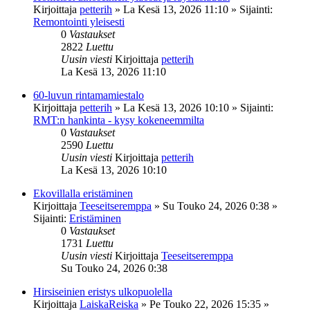
Kirjoittaja
petterih
»
La Kesä 13, 2026 11:10
» Sijainti:
Remontointi yleisesti
0
Vastaukset
2822
Luettu
Uusin viesti
Kirjoittaja
petterih
La Kesä 13, 2026 11:10
60-luvun rintamamiestalo
Kirjoittaja
petterih
»
La Kesä 13, 2026 10:10
» Sijainti:
RMT:n hankinta - kysy kokeneemmilta
0
Vastaukset
2590
Luettu
Uusin viesti
Kirjoittaja
petterih
La Kesä 13, 2026 10:10
Ekovillalla eristäminen
Kirjoittaja
Teeseitseremppa
»
Su Touko 24, 2026 0:38
»
Sijainti:
Eristäminen
0
Vastaukset
1731
Luettu
Uusin viesti
Kirjoittaja
Teeseitseremppa
Su Touko 24, 2026 0:38
Hirsiseinien eristys ulkopuolella
Kirjoittaja
LaiskaReiska
»
Pe Touko 22, 2026 15:35
»