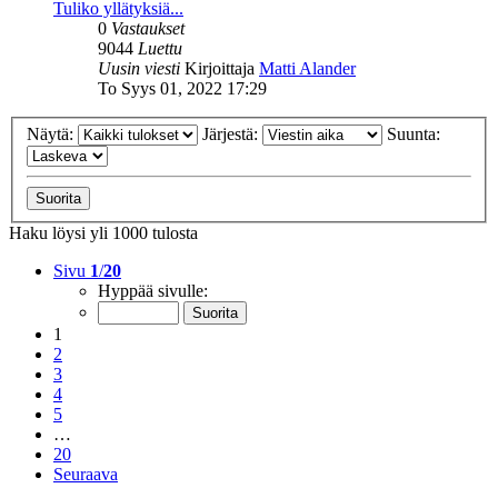
Tuliko yllätyksiä...
0
Vastaukset
9044
Luettu
Uusin viesti
Kirjoittaja
Matti Alander
To Syys 01, 2022 17:29
Näytä:
Järjestä:
Suunta:
Haku löysi yli 1000 tulosta
Sivu
1
/
20
Hyppää sivulle:
1
2
3
4
5
…
20
Seuraava