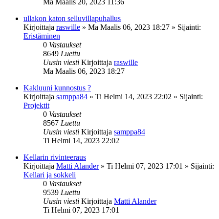
Ma Maalis 20, 2023 11:36
ullakon katon selluvillapuhallus
Kirjoittaja
raswille
»
Ma Maalis 06, 2023 18:27
» Sijainti:
Eristäminen
0
Vastaukset
8649
Luettu
Uusin viesti
Kirjoittaja
raswille
Ma Maalis 06, 2023 18:27
Kakluuni kunnostus ?
Kirjoittaja
samppa84
»
Ti Helmi 14, 2023 22:02
» Sijainti:
Projektit
0
Vastaukset
8567
Luettu
Uusin viesti
Kirjoittaja
samppa84
Ti Helmi 14, 2023 22:02
Kellarin rivinteeraus
Kirjoittaja
Matti Alander
»
Ti Helmi 07, 2023 17:01
» Sijainti:
Kellari ja sokkeli
0
Vastaukset
9539
Luettu
Uusin viesti
Kirjoittaja
Matti Alander
Ti Helmi 07, 2023 17:01