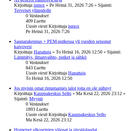
Kirjoittaja
ismox
»
Pe Heinä 31, 2026 7:26
» Sijainti:
Terveiset ylläpidolle
0
Vastaukset
409
Luettu
Uusin viesti
Kirjoittaja
ismox
Pe Heinä 31, 2026 7:26
Saunarakennus + PEM-putkessa yli vuoden seisonut
kaivovesi
Kirjoittaja
Hapattaja
»
To Heinä 16, 2026 12:50
» Sijainti:
Lämmitys, ilmanvaihto, putket ja sähkö
0
Vastaukset
843
Luettu
Uusin viesti
Kirjoittaja
Hapattaja
To Heinä 16, 2026 12:50
Jos myisin omat rintamamies talot joita en ole nähnyt
Kirjoittaja
Kauppakeskus Sello
»
Ma Kesä 22, 2026 23:12
»
Sijainti:
Myynti
0
Vastaukset
1893
Luettu
Uusin viesti
Kirjoittaja
Kauppakeskus Sello
Ma Kesä 22, 2026 23:12
Homeiset ulkoseinien yläosat ja räystäslaudat