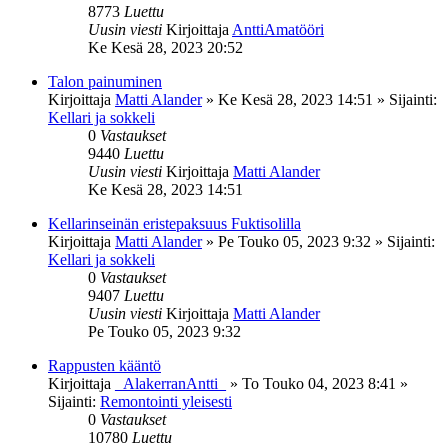
8773
Luettu
Uusin viesti
Kirjoittaja
AnttiAmatööri
Ke Kesä 28, 2023 20:52
Talon painuminen
Kirjoittaja
Matti Alander
»
Ke Kesä 28, 2023 14:51
» Sijainti:
Kellari ja sokkeli
0
Vastaukset
9440
Luettu
Uusin viesti
Kirjoittaja
Matti Alander
Ke Kesä 28, 2023 14:51
Kellarinseinän eristepaksuus Fuktisolilla
Kirjoittaja
Matti Alander
»
Pe Touko 05, 2023 9:32
» Sijainti:
Kellari ja sokkeli
0
Vastaukset
9407
Luettu
Uusin viesti
Kirjoittaja
Matti Alander
Pe Touko 05, 2023 9:32
Rappusten kääntö
Kirjoittaja
_AlakerranAntti_
»
To Touko 04, 2023 8:41
»
Sijainti:
Remontointi yleisesti
0
Vastaukset
10780
Luettu