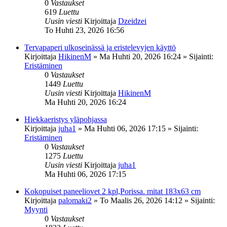
0
Vastaukset
619
Luettu
Uusin viesti
Kirjoittaja
Dzeidzei
To Huhti 23, 2026 16:56
Tervapaperi ulkoseinässä ja eristelevyjen käyttö
Kirjoittaja
HikinenM
»
Ma Huhti 20, 2026 16:24
» Sijainti:
Eristäminen
0
Vastaukset
1449
Luettu
Uusin viesti
Kirjoittaja
HikinenM
Ma Huhti 20, 2026 16:24
Hiekkaeristys yläpohjassa
Kirjoittaja
juha1
»
Ma Huhti 06, 2026 17:15
» Sijainti:
Eristäminen
0
Vastaukset
1275
Luettu
Uusin viesti
Kirjoittaja
juha1
Ma Huhti 06, 2026 17:15
Kokopuiset paneeliovet 2 kpl,Porissa. mitat 183x63 cm
Kirjoittaja
palomaki2
»
To Maalis 26, 2026 14:12
» Sijainti:
Myynti
0
Vastaukset