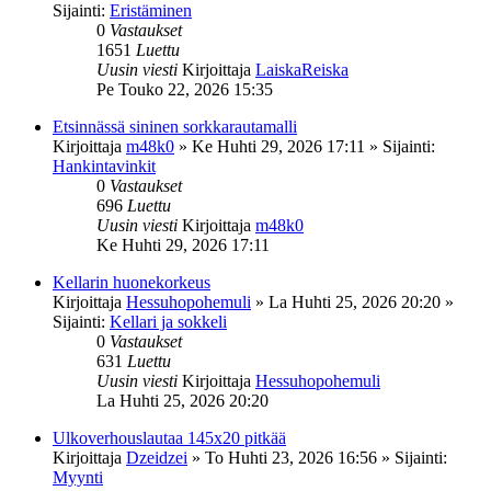
Sijainti:
Eristäminen
0
Vastaukset
1651
Luettu
Uusin viesti
Kirjoittaja
LaiskaReiska
Pe Touko 22, 2026 15:35
Etsinnässä sininen sorkkarautamalli
Kirjoittaja
m48k0
»
Ke Huhti 29, 2026 17:11
» Sijainti:
Hankintavinkit
0
Vastaukset
696
Luettu
Uusin viesti
Kirjoittaja
m48k0
Ke Huhti 29, 2026 17:11
Kellarin huonekorkeus
Kirjoittaja
Hessuhopohemuli
»
La Huhti 25, 2026 20:20
»
Sijainti:
Kellari ja sokkeli
0
Vastaukset
631
Luettu
Uusin viesti
Kirjoittaja
Hessuhopohemuli
La Huhti 25, 2026 20:20
Ulkoverhouslautaa 145x20 pitkää
Kirjoittaja
Dzeidzei
»
To Huhti 23, 2026 16:56
» Sijainti:
Myynti