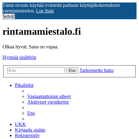
Tämä sivusto käyttää evästeitä parhaan käyttäjäkokemuksen
varmistamiseksi.
Lue lisää
Selvä!
rintamamiestalo.fi
Olkaa hyvät. Sana on vapaa.
Hyppää sisältöön
Tarkennettu haku
Etsi
Pikalinkit
Vastaamattomat aiheet
Aktiiviset viestiketjut
Etsi
UKK
Kirjaudu sisään
Rekisteröidy