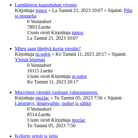
Lumilingon kaasuttahan vivusto
Kirjoittaja
ismox
»
La Tammi 21, 2023 10:07
» Sijainti:
Piha
ja puutarha
0
Vastaukset
7893
Luettu
Uusin viesti
Kirjoittaja
ismox
La Tammi 21, 2023 10:07
Miten saan liitettyä kuvia viestiin?
Kirjoittaja
m.sulen
»
Ke Tammi 11, 2023 20:17
» Sijainti:
Yleistä höpinää
0
Vastaukset
10115
Luettu
Uusin viesti
Kirjoittaja
m.sulen
Ke Tammi 11, 2023 20:17
Muovinen viemäri vanhaan valurautaiseen.
Kirjoittaja
mozlac
»
To Tammi 05, 2023 7:56
» Sijainti:
Lämmitys, ilmanvaihto, putket ja sähkö
0
Vastaukset
8514
Luettu
Uusin viesti
Kirjoittaja
mozlac
To Tammi 05, 2023 7:56
Kellarin seinät ja lattia