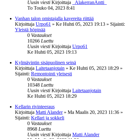
Uusin viesti
Kirjoittaja
_AlakerranAntti_
To Touko 04, 2023 8:41
Vanhan talon omistajalla kavereita riittää
Kirjoittaja
Urpo61
»
Ke Huhti 05, 2023 19:13
» Sijainti:
Yleistä höpinää
0
Vastaukset
10266
Luettu
Uusin viesti
Kirjoittaja
Urpo61
Ke Huhti 05, 2023 19:13
Kylmävintin sisäpuolinen seinä
Kirjoittaja
Laitetaanjotain
»
Ke Huhti 05, 2023 18:29
»
Sijainti:
Remontointi yleisesti
0
Vastaukset
10348
Luettu
Uusin viesti
Kirjoittaja
Laitetaanjotain
Ke Huhti 05, 2023 18:29
Kellarin rivinteeraus
Kirjoittaja
Matti Alander
»
Ma Maalis 20, 2023 11:36
»
Sijainti:
Kellari ja sokkeli
0
Vastaukset
8968
Luettu
Uusin viesti
Kirjoittaja
Matti Alander