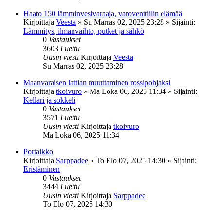
Haato 150 lämminvesivaraaja, varoventtiilin elämää
Kirjoittaja
Veesta
»
Su Marras 02, 2025 23:28
» Sijainti:
Lämmitys, ilmanvaihto, putket ja sähkö
0
Vastaukset
3603
Luettu
Uusin viesti
Kirjoittaja
Veesta
Su Marras 02, 2025 23:28
Maanvaraisen lattian muuttaminen rossipohjaksi
Kirjoittaja
tkoivuro
»
Ma Loka 06, 2025 11:34
» Sijainti:
Kellari ja sokkeli
0
Vastaukset
3571
Luettu
Uusin viesti
Kirjoittaja
tkoivuro
Ma Loka 06, 2025 11:34
Portaikko
Kirjoittaja
Sarppadee
»
To Elo 07, 2025 14:30
» Sijainti:
Eristäminen
0
Vastaukset
3444
Luettu
Uusin viesti
Kirjoittaja
Sarppadee
To Elo 07, 2025 14:30