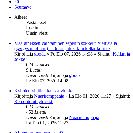
20
Seuraava
Aiheet
Vastaukset
Luettu
Uusin viesti
Maa-aineksen vaihtaminen sepeliin sokkelin vierustalla
(syvyys n. 50 cm) – Onko järkeä kun kellarikerros?
Kirjoittaja
gooda
»
Pe Elo 07, 2026 14:08
» Sijainti:
Kellari ja
sokkeli
0
Vastaukset
9
Luettu
Uusin viesti
Kirjoittaja
gooda
Pe Elo 07, 2026 14:08
Kylmien vinttien kanssa vinkkejä
Kirjoittaja
Nuariremppaaja
»
La Elo 01, 2026 11:27
» Sijainti:
Remontointi yleisesti
0
Vastaukset
452
Luettu
Uusin viesti
Kirjoittaja
Nuariremppaaja
La Elo 01, 2026 11:27
AI generoi mainosviestejä