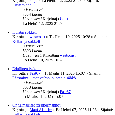
Kirjoittaja
kalju
»
La Heinä 12, 2025 21:50
» Sijainti:
Eristäminen
0
Vastaukset
7334
Luettu
Uusin viesti
Kirjoittaja
kalju
La Heinä 12, 2025 21:50
Kuistin sokkeli
Kirjoittaja
westcoast
»
To Heinä 10, 2025 10:28
» Sijainti:
Kellari ja sokkeli
0
Vastaukset
5893
Luettu
Uusin viesti
Kirjoittaja
westcoast
To Heinä 10, 2025 10:28
Edullinen iv-kone
Kirjoittaja
Fast67
»
Ti Maalis 11, 2025 15:07
» Sijainti:
Lämmitys, ilmanvaihto, putket ja sähkö
0
Vastaukset
8033
Luettu
Uusin viesti
Kirjoittaja
Fast67
Ti Maalis 11, 2025 15:07
Ongelmalliset rossipermannot
Kirjoittaja
Matti Alander
»
Pe Helmi 07, 2025 11:23
» Sijainti:
Kellari ja sokkeli