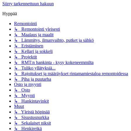
Siirry tarkennettuun hakuun
Hyppää
Remontointi
↳ Remontointi yleisesti
↳ Maalaus ja maalit
↳ Lämmitys, ilmanvaihto, putket ja sähkö
↳ Eristäminen
↳ Kellari ja sokkeli
↳ Projektit
↳ RMT:n hankinta - kysy kokeneemmilta
↳ Tuliko yllätyksiä...
↳ Rajoitukset ja määräykset rintamamiestaloa remontoidessa
↳ Piha ja puutarha
Osto ja myynti
↳ Osto
↳ Myynti
↳ Hankintavinkit
Muut
↳ Yleistä höpinää
↳ Sisustusnurkka
↳ Sekalaiset niksit
↳ Henkireikä