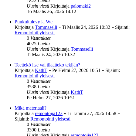
1822
Luettu
Uusin viesti
Kirjoittaja
palomaki2
To Maalis 26, 2026 14:12
Puukuitulevy ja Wc
Kirjoittaja
Tommaselli
»
Ti Maalis 24, 2026 10:32
» Sijainti:
Remontointi yleisesti
0
Vastaukset
4025
Luettu
Uusin viesti
Kirjoittaja
Tommaselli
Ti Maalis 24, 2026 10:32
Teettekö itse vai tilaatteko tekijän?
Kirjoittaja
KathT
»
Pe Helmi 27, 2026 10:51
» Sijainti:
Remontointi yleisesti
0
Vastaukset
3538
Luettu
Uusin viesti
Kirjoittaja
KathT
Pe Helmi 27, 2026 10:51
Mikä materiaali?
Kirjoittaja
remontoija123
»
Ti Tammi 27, 2026 14:58
»
Sijainti:
Remontointi yleisesti
0
Vastaukset
3390
Luettu
Uusin viesti
Kirjoittaja
remontoija123