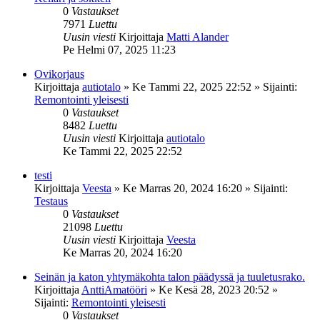
0
Vastaukset
7971
Luettu
Uusin viesti
Kirjoittaja
Matti Alander
Pe Helmi 07, 2025 11:23
Ovikorjaus
Kirjoittaja
autiotalo
»
Ke Tammi 22, 2025 22:52
» Sijainti:
Remontointi yleisesti
0
Vastaukset
8482
Luettu
Uusin viesti
Kirjoittaja
autiotalo
Ke Tammi 22, 2025 22:52
testi
Kirjoittaja
Veesta
»
Ke Marras 20, 2024 16:20
» Sijainti:
Testaus
0
Vastaukset
21098
Luettu
Uusin viesti
Kirjoittaja
Veesta
Ke Marras 20, 2024 16:20
Seinän ja katon yhtymäkohta talon päädyssä ja tuuletusrako.
Kirjoittaja
AnttiAmatööri
»
Ke Kesä 28, 2023 20:52
»
Sijainti:
Remontointi yleisesti
0
Vastaukset