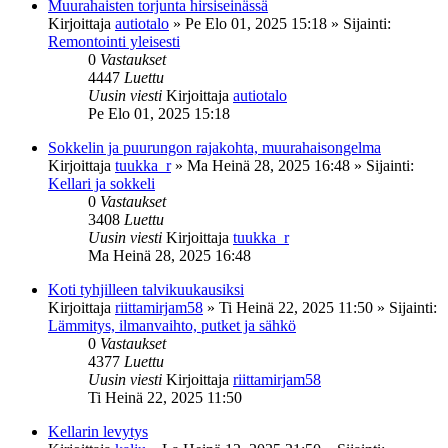
Muurahaisten torjunta hirsiseinässä
Kirjoittaja
autiotalo
»
Pe Elo 01, 2025 15:18
» Sijainti:
Remontointi yleisesti
0
Vastaukset
4447
Luettu
Uusin viesti
Kirjoittaja
autiotalo
Pe Elo 01, 2025 15:18
Sokkelin ja puurungon rajakohta, muurahaisongelma
Kirjoittaja
tuukka_r
»
Ma Heinä 28, 2025 16:48
» Sijainti:
Kellari ja sokkeli
0
Vastaukset
3408
Luettu
Uusin viesti
Kirjoittaja
tuukka_r
Ma Heinä 28, 2025 16:48
Koti tyhjilleen talvikuukausiksi
Kirjoittaja
riittamirjam58
»
Ti Heinä 22, 2025 11:50
» Sijainti:
Lämmitys, ilmanvaihto, putket ja sähkö
0
Vastaukset
4377
Luettu
Uusin viesti
Kirjoittaja
riittamirjam58
Ti Heinä 22, 2025 11:50
Kellarin levytys