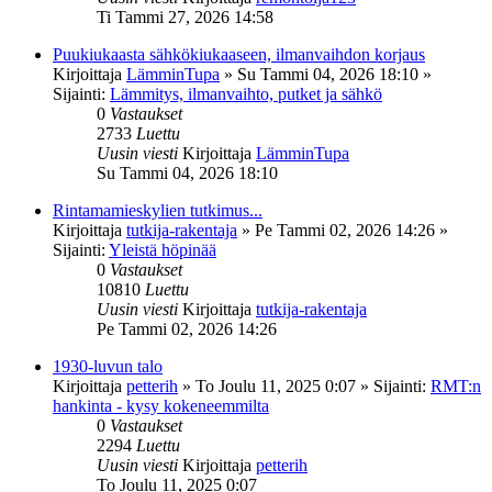
Ti Tammi 27, 2026 14:58
Puukiukaasta sähkökiukaaseen, ilmanvaihdon korjaus
Kirjoittaja
LämminTupa
»
Su Tammi 04, 2026 18:10
»
Sijainti:
Lämmitys, ilmanvaihto, putket ja sähkö
0
Vastaukset
2733
Luettu
Uusin viesti
Kirjoittaja
LämminTupa
Su Tammi 04, 2026 18:10
Rintamamieskylien tutkimus...
Kirjoittaja
tutkija-rakentaja
»
Pe Tammi 02, 2026 14:26
»
Sijainti:
Yleistä höpinää
0
Vastaukset
10810
Luettu
Uusin viesti
Kirjoittaja
tutkija-rakentaja
Pe Tammi 02, 2026 14:26
1930-luvun talo
Kirjoittaja
petterih
»
To Joulu 11, 2025 0:07
» Sijainti:
RMT:n
hankinta - kysy kokeneemmilta
0
Vastaukset
2294
Luettu
Uusin viesti
Kirjoittaja
petterih
To Joulu 11, 2025 0:07