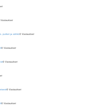
set
0
Vastaukset
o, putket ja sähkö
0
Vastaukset
li
0
Vastaukset
sti
0
Vastaukset
et
eisesti
0
Vastaukset
li
0
Vastaukset