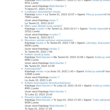
Kirjoittaja
Matti Alander
»
Ti Helmi 07, 2023 17:01
» Sijainti:
Kellari ja sokkel
9511
Luettu
Uusin viesti
Kirjoittaja
Matti Alander
Ti Helmi 07, 2023 17:01
Lumilingon kaasuttahan vivusto
Kirjoittaja
ismox
»
La Tammi 21, 2023 10:07
» Sijainti:
Piha ja puutarha
0
Va
7869
Luettu
Uusin viesti
Kirjoittaja
ismox
La Tammi 21, 2023 10:07
Miten saan liitettyä kuvia viestiin?
Kirjoittaja
m.sulen
»
Ke Tammi 11, 2023 20:17
» Sijainti:
Yleistä höpinää
0
V
10111
Luettu
Uusin viesti
Kirjoittaja
m.sulen
Ke Tammi 11, 2023 20:17
Muovinen viemäri vanhaan valurautaiseen.
Kirjoittaja
mozlac
»
To Tammi 05, 2023 7:56
» Sijainti:
Lämmitys, ilmanvaiht
8508
Luettu
Uusin viesti
Kirjoittaja
mozlac
To Tammi 05, 2023 7:56
Kellarin seinät ja lattia
Kirjoittaja
Matti Alander
»
Ma Tammi 02, 2023 12:08
» Sijainti:
Kellari ja sokk
8882
Luettu
Uusin viesti
Kirjoittaja
Matti Alander
Ma Tammi 02, 2023 12:08
Kaksoispohja?
Kirjoittaja
mozlac
»
La Joulu 10, 2022 1:43
» Sijainti:
Kellari ja sokkeli
0
Vas
12698
Luettu
Uusin viesti
Kirjoittaja
mozlac
La Joulu 10, 2022 1:43
Kellarin betonilaatan lämmöneristäminen
Kirjoittaja
Matti Alander
»
To Loka 13, 2022 15:43
» Sijainti:
Kellari ja sokkel
8901
Luettu
Uusin viesti
Kirjoittaja
Matti Alander
To Loka 13, 2022 15:43
Perustus kiinni kalliossa
Kirjoittaja
Matti Alander
»
To Syys 01, 2022 17:29
» Sijainti:
Tuliko yllätyksiä
9039
Luettu
Uusin viesti
Kirjoittaja
Matti Alander
To Syys 01, 2022 17:29