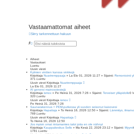
Vastaamattomat aiheet
Siirry tarkennettuun hakuun
E
T
t
a
s
r
i
k
e
Aiheet
n
Vastaukset
n
Luettu
e
Uusin viesti
t
Kylmien vinttien kanssa vinkkejä
t
Kirjoittaja
Nuariremppaaja
»
La Elo 01, 2026 11:27
» Sijainti:
Remontointi yl
u
371
Luettu
h
Uusin viesti
Kirjoittaja
Nuariremppaaja
a
La Elo 01, 2026 11:27
k
AI generoi mainosviestejä
u
Kirjoittaja
ismox
»
Pe Heinä 31, 2026 7:26
» Sijainti:
Terveiset ylläpidolle
0
V
320
Luettu
Uusin viesti
Kirjoittaja
ismox
Pe Heinä 31, 2026 7:26
Saunarakennus + PEM-putkessa yli vuoden seisonut kaivovesi
Kirjoittaja
Hapattaja
»
To Heinä 16, 2026 12:50
» Sijainti:
Lämmitys, ilmanva
769
Luettu
Uusin viesti
Kirjoittaja
Hapattaja
To Heinä 16, 2026 12:50
Jos myisin omat rintamamies talot joita en ole nähnyt
Kirjoittaja
Kauppakeskus Sello
»
Ma Kesä 22, 2026 23:12
» Sijainti:
Myynti
1781
Luettu