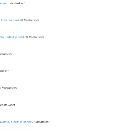
pinää
0
Vastaukset
y kokeneemmilta
0
Vastaukset
hto, putket ja sähkö
0
Vastaukset
astaukset
aukset
0
Vastaukset
Vastaukset
nvaihto, putket ja sähkö
0
Vastaukset