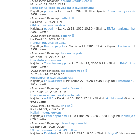
Uusin viesti
Kirjoittaja
Kauppakeskus Sello
Ma Kesä 22, 2026 23:12
Homeiset ulkoseinien yläosat ja räystäslaudat
Kirjoittaja
petterih
»
La Kesä 13, 2026 11:10
» Sijainti:
Remontointi yleisesti
2652
Luettu
Uusin viesti
Kirjoittaja
petterih
La Kesä 13, 2026 11:10
60-luvun rintamamiestalo
Kirjoittaja
petterih
»
La Kesä 13, 2026 10:10
» Sijainti:
RMT:n hankinta - k
2452
Luettu
Uusin viesti
Kirjoittaja
petterih
La Kesä 13, 2026 10:10
Purujen pudotus alhaalta
Kirjoittaja
Ikuinen projekti
»
Ma Kesä 01, 2026 21:45
» Sijainti:
Eristäminen
2352
Luettu
Uusin viesti
Kirjoittaja
Ikuinen projekti
Ma Kesä 01, 2026 21:45
Ekovillalla eristäminen
Kirjoittaja
Teeseitseremppa
»
Su Touko 24, 2026 0:38
» Sijainti:
Eristämine
1685
Luettu
Uusin viesti
Kirjoittaja
Teeseitseremppa
Su Touko 24, 2026 0:38
Hirsiseinien eristys ulkopuolella
Kirjoittaja
LaiskaReiska
»
Pe Touko 22, 2026 15:35
» Sijainti:
Eristäminen
1612
Luettu
Uusin viesti
Kirjoittaja
LaiskaReiska
Pe Touko 22, 2026 15:35
Etsinnässä sininen sorkkarautamalli
Kirjoittaja
m48k0
»
Ke Huhti 29, 2026 17:11
» Sijainti:
Hankintavinkit
0
Vast
692
Luettu
Uusin viesti
Kirjoittaja
m48k0
Ke Huhti 29, 2026 17:11
Kellarin huonekorkeus
Kirjoittaja
Hessuhopohemuli
»
La Huhti 25, 2026 20:20
» Sijainti:
Kellari ja 
626
Luettu
Uusin viesti
Kirjoittaja
Hessuhopohemuli
La Huhti 25, 2026 20:20
Ulkoverhouslautaa 145x20 pitkää
Kirjoittaja
Dzeidzei
»
To Huhti 23, 2026 16:56
» Sijainti:
Myynti
0
Vastaukset