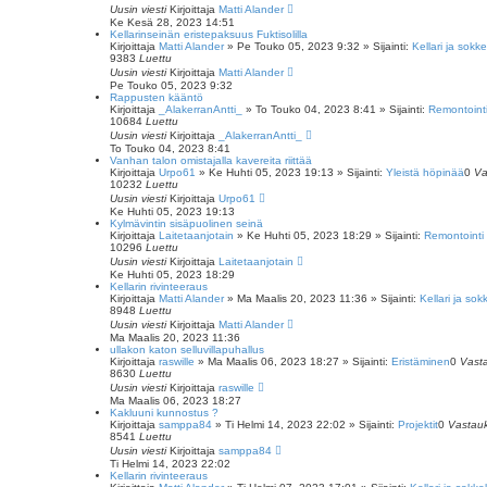
Uusin viesti
Kirjoittaja
Matti Alander
Ke Kesä 28, 2023 14:51
Kellarinseinän eristepaksuus Fuktisolilla
Kirjoittaja
Matti Alander
»
Pe Touko 05, 2023 9:32
» Sijainti:
Kellari ja sokkel
9383
Luettu
Uusin viesti
Kirjoittaja
Matti Alander
Pe Touko 05, 2023 9:32
Rappusten kääntö
Kirjoittaja
_AlakerranAntti_
»
To Touko 04, 2023 8:41
» Sijainti:
Remontointi 
10684
Luettu
Uusin viesti
Kirjoittaja
_AlakerranAntti_
To Touko 04, 2023 8:41
Vanhan talon omistajalla kavereita riittää
Kirjoittaja
Urpo61
»
Ke Huhti 05, 2023 19:13
» Sijainti:
Yleistä höpinää
0
Va
10232
Luettu
Uusin viesti
Kirjoittaja
Urpo61
Ke Huhti 05, 2023 19:13
Kylmävintin sisäpuolinen seinä
Kirjoittaja
Laitetaanjotain
»
Ke Huhti 05, 2023 18:29
» Sijainti:
Remontointi 
10296
Luettu
Uusin viesti
Kirjoittaja
Laitetaanjotain
Ke Huhti 05, 2023 18:29
Kellarin rivinteeraus
Kirjoittaja
Matti Alander
»
Ma Maalis 20, 2023 11:36
» Sijainti:
Kellari ja sokk
8948
Luettu
Uusin viesti
Kirjoittaja
Matti Alander
Ma Maalis 20, 2023 11:36
ullakon katon selluvillapuhallus
Kirjoittaja
raswille
»
Ma Maalis 06, 2023 18:27
» Sijainti:
Eristäminen
0
Vast
8630
Luettu
Uusin viesti
Kirjoittaja
raswille
Ma Maalis 06, 2023 18:27
Kakluuni kunnostus ?
Kirjoittaja
samppa84
»
Ti Helmi 14, 2023 22:02
» Sijainti:
Projektit
0
Vastau
8541
Luettu
Uusin viesti
Kirjoittaja
samppa84
Ti Helmi 14, 2023 22:02
Kellarin rivinteeraus