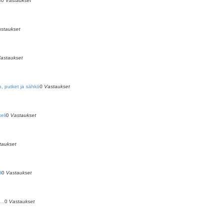
i
0
Vastaukset
staukset
astaukset
o, putket ja sähkö
0
Vastaukset
eli
0
Vastaukset
taukset
i
0
Vastaukset
...
0
Vastaukset