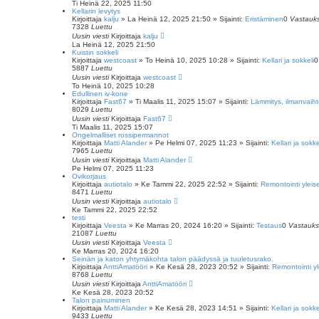
Ti Heinä 22, 2025 11:50
Kellarin levytys
Kirjoittaja
kalju
»
La Heinä 12, 2025 21:50
» Sijainti:
Eristäminen
0
Vastauk
7328
Luettu
Uusin viesti
Kirjoittaja
kalju
La Heinä 12, 2025 21:50
Kuistin sokkeli
Kirjoittaja
westcoast
»
To Heinä 10, 2025 10:28
» Sijainti:
Kellari ja sokkeli
5887
Luettu
Uusin viesti
Kirjoittaja
westcoast
To Heinä 10, 2025 10:28
Edullinen iv-kone
Kirjoittaja
Fast67
»
Ti Maalis 11, 2025 15:07
» Sijainti:
Lämmitys, ilmanvaiht
8029
Luettu
Uusin viesti
Kirjoittaja
Fast67
Ti Maalis 11, 2025 15:07
Ongelmalliset rossipermannot
Kirjoittaja
Matti Alander
»
Pe Helmi 07, 2025 11:23
» Sijainti:
Kellari ja sokke
7965
Luettu
Uusin viesti
Kirjoittaja
Matti Alander
Pe Helmi 07, 2025 11:23
Ovikorjaus
Kirjoittaja
autiotalo
»
Ke Tammi 22, 2025 22:52
» Sijainti:
Remontointi yleise
8471
Luettu
Uusin viesti
Kirjoittaja
autiotalo
Ke Tammi 22, 2025 22:52
testi
Kirjoittaja
Veesta
»
Ke Marras 20, 2024 16:20
» Sijainti:
Testaus
0
Vastauks
21087
Luettu
Uusin viesti
Kirjoittaja
Veesta
Ke Marras 20, 2024 16:20
Seinän ja katon yhtymäkohta talon päädyssä ja tuuletusrako.
Kirjoittaja
AnttiAmatööri
»
Ke Kesä 28, 2023 20:52
» Sijainti:
Remontointi yl
8768
Luettu
Uusin viesti
Kirjoittaja
AnttiAmatööri
Ke Kesä 28, 2023 20:52
Talon painuminen
Kirjoittaja
Matti Alander
»
Ke Kesä 28, 2023 14:51
» Sijainti:
Kellari ja sokke
9433
Luettu