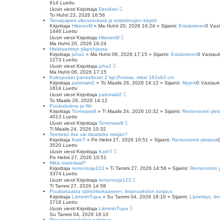
614
Luettu
Uusin viesti
Kirjoittaja
Dzeidzei
To Huhti 23, 2026 16:56
Tervapaperi ulkoseinässä ja eristelevyjen käyttö
Kirjoittaja
HikinenM
»
Ma Huhti 20, 2026 16:24
» Sijainti:
Eristäminen
0
Vast
1446
Luettu
Uusin viesti
Kirjoittaja
HikinenM
Ma Huhti 20, 2026 16:24
Hiekkaeristys yläpohjassa
Kirjoittaja
juha1
»
Ma Huhti 06, 2026 17:15
» Sijainti:
Eristäminen
0
Vastauk
1273
Luettu
Uusin viesti
Kirjoittaja
juha1
Ma Huhti 06, 2026 17:15
Kokopuiset paneeliovet 2 kpl,Porissa. mitat 183x63 cm
Kirjoittaja
palomaki2
»
To Maalis 26, 2026 14:12
» Sijainti:
Myynti
0
Vastauk
1814
Luettu
Uusin viesti
Kirjoittaja
palomaki2
To Maalis 26, 2026 14:12
Puukuitulevy ja Wc
Kirjoittaja
Tommaselli
»
Ti Maalis 24, 2026 10:32
» Sijainti:
Remontointi yleis
4013
Luettu
Uusin viesti
Kirjoittaja
Tommaselli
Ti Maalis 24, 2026 10:32
Teettekö itse vai tilaatteko tekijän?
Kirjoittaja
KathT
»
Pe Helmi 27, 2026 10:51
» Sijainti:
Remontointi yleisesti
3520
Luettu
Uusin viesti
Kirjoittaja
KathT
Pe Helmi 27, 2026 10:51
Mikä materiaali?
Kirjoittaja
remontoija123
»
Ti Tammi 27, 2026 14:58
» Sijainti:
Remontointi y
3374
Luettu
Uusin viesti
Kirjoittaja
remontoija123
Ti Tammi 27, 2026 14:58
Puukiukaasta sähkökiukaaseen, ilmanvaihdon korjaus
Kirjoittaja
LämminTupa
»
Su Tammi 04, 2026 18:10
» Sijainti:
Lämmitys, ilm
2718
Luettu
Uusin viesti
Kirjoittaja
LämminTupa
Su Tammi 04, 2026 18:10
Rintamamieskylien tutkimus...