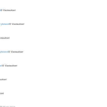
i
0
Vastaukset
yleisesti
0
Vastaukset
staukset
yleisesti
0
Vastaukset
eli
0
Vastaukset
aukset
kset