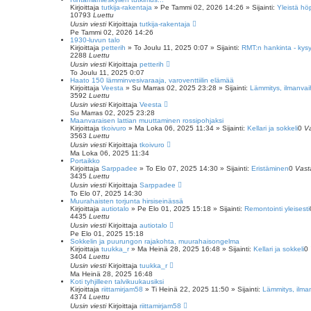
Kirjoittaja
tutkija-rakentaja
»
Pe Tammi 02, 2026 14:26
» Sijainti:
Yleistä hö
10793
Luettu
Uusin viesti
Kirjoittaja
tutkija-rakentaja
Pe Tammi 02, 2026 14:26
1930-luvun talo
Kirjoittaja
petterih
»
To Joulu 11, 2025 0:07
» Sijainti:
RMT:n hankinta - kys
2288
Luettu
Uusin viesti
Kirjoittaja
petterih
To Joulu 11, 2025 0:07
Haato 150 lämminvesivaraaja, varoventtiilin elämää
Kirjoittaja
Veesta
»
Su Marras 02, 2025 23:28
» Sijainti:
Lämmitys, ilmanvai
3592
Luettu
Uusin viesti
Kirjoittaja
Veesta
Su Marras 02, 2025 23:28
Maanvaraisen lattian muuttaminen rossipohjaksi
Kirjoittaja
tkoivuro
»
Ma Loka 06, 2025 11:34
» Sijainti:
Kellari ja sokkeli
0
V
3563
Luettu
Uusin viesti
Kirjoittaja
tkoivuro
Ma Loka 06, 2025 11:34
Portaikko
Kirjoittaja
Sarppadee
»
To Elo 07, 2025 14:30
» Sijainti:
Eristäminen
0
Vast
3435
Luettu
Uusin viesti
Kirjoittaja
Sarppadee
To Elo 07, 2025 14:30
Muurahaisten torjunta hirsiseinässä
Kirjoittaja
autiotalo
»
Pe Elo 01, 2025 15:18
» Sijainti:
Remontointi yleisesti
4435
Luettu
Uusin viesti
Kirjoittaja
autiotalo
Pe Elo 01, 2025 15:18
Sokkelin ja puurungon rajakohta, muurahaisongelma
Kirjoittaja
tuukka_r
»
Ma Heinä 28, 2025 16:48
» Sijainti:
Kellari ja sokkeli
0
3404
Luettu
Uusin viesti
Kirjoittaja
tuukka_r
Ma Heinä 28, 2025 16:48
Koti tyhjilleen talvikuukausiksi
Kirjoittaja
riittamirjam58
»
Ti Heinä 22, 2025 11:50
» Sijainti:
Lämmitys, ilma
4374
Luettu
Uusin viesti
Kirjoittaja
riittamirjam58