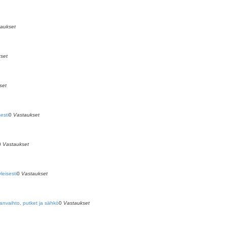
aukset
set
set
esti
0
Vastaukset
0
Vastaukset
leisesti
0
Vastaukset
anvaihto, putket ja sähkö
0
Vastaukset