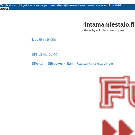
Tämä sivusto käyttää evästeitä parhaan käyttäjäkokemuksen varmistamiseksi.
Lue lisää
Selvä!
rintamamiestalo.fi
Olkaa hyvät. Sana on vapaa.
Hyppää sisältöön
Pikalinkit
UKK
Portal
Etusivu
Etsi
Vastaamattomat aiheet