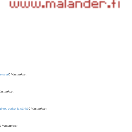
eisesti
0
Vastaukset
astaukset
ihto, putket ja sähkö
0
Vastaukset
0
Vastaukset