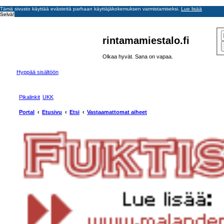
Tämä sivusto käyttää evästeitä parhaan käyttäjäkokemuksen varmistamiseksi.
Lue lisää
Selvä!
rintamamiestalo.fi
Olkaa hyvät. Sana on vapaa.
Hyppää sisältöön
Pikalinkit
UKK
Portal
Etusivu
Etsi
Vastaamattomat aiheet