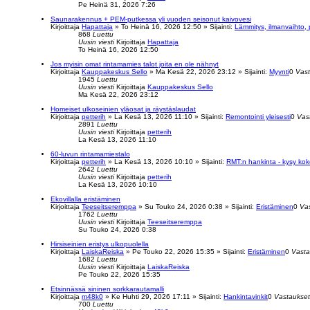
Pe Heinä 31, 2026 7:26
Saunarakennus + PEM-putkessa yli vuoden seisonut kaivovesi
Kirjoittaja
Hapattaja
»
To Heinä 16, 2026 12:50
» Sijainti:
Lämmitys, ilmanvaihto, 
868
Luettu
Uusin viesti
Kirjoittaja
Hapattaja
To Heinä 16, 2026 12:50
Jos myisin omat rintamamies talot joita en ole nähnyt
Kirjoittaja
Kauppakeskus Sello
»
Ma Kesä 22, 2026 23:12
» Sijainti:
Myynti
0
Vast
1945
Luettu
Uusin viesti
Kirjoittaja
Kauppakeskus Sello
Ma Kesä 22, 2026 23:12
Homeiset ulkoseinien yläosat ja räystäslaudat
Kirjoittaja
petterih
»
La Kesä 13, 2026 11:10
» Sijainti:
Remontointi yleisesti
0
Vas
2891
Luettu
Uusin viesti
Kirjoittaja
petterih
La Kesä 13, 2026 11:10
60-luvun rintamamiestalo
Kirjoittaja
petterih
»
La Kesä 13, 2026 10:10
» Sijainti:
RMT:n hankinta - kysy ko
2642
Luettu
Uusin viesti
Kirjoittaja
petterih
La Kesä 13, 2026 10:10
Ekovillalla eristäminen
Kirjoittaja
Teeseitseremppa
»
Su Touko 24, 2026 0:38
» Sijainti:
Eristäminen
0
Va
1762
Luettu
Uusin viesti
Kirjoittaja
Teeseitseremppa
Su Touko 24, 2026 0:38
Hirsiseinien eristys ulkopuolella
Kirjoittaja
LaiskaReiska
»
Pe Touko 22, 2026 15:35
» Sijainti:
Eristäminen
0
Vasta
1682
Luettu
Uusin viesti
Kirjoittaja
LaiskaReiska
Pe Touko 22, 2026 15:35
Etsinnässä sininen sorkkarautamalli
Kirjoittaja
m48k0
»
Ke Huhti 29, 2026 17:11
» Sijainti:
Hankintavinkit
0
Vastaukset
700
Luettu