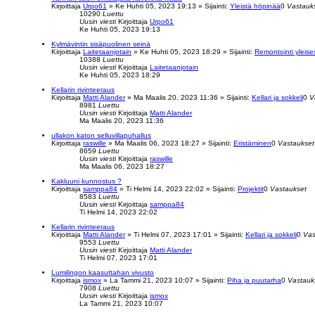
Kirjoittaja
Urpo61
»
Ke Huhti 05, 2023 19:13
» Sijainti:
Yleistä höpinää
0
Vastauk
10290
Luettu
Uusin viesti
Kirjoittaja
Urpo61
Ke Huhti 05, 2023 19:13
Kylmävintin sisäpuolinen seinä
Kirjoittaja
Laitetaanjotain
»
Ke Huhti 05, 2023 18:29
» Sijainti:
Remontointi yleises
10388
Luettu
Uusin viesti
Kirjoittaja
Laitetaanjotain
Ke Huhti 05, 2023 18:29
Kellarin rivinteeraus
Kirjoittaja
Matti Alander
»
Ma Maalis 20, 2023 11:36
» Sijainti:
Kellari ja sokkeli
0
V
8981
Luettu
Uusin viesti
Kirjoittaja
Matti Alander
Ma Maalis 20, 2023 11:36
ullakon katon selluvillapuhallus
Kirjoittaja
raswille
»
Ma Maalis 06, 2023 18:27
» Sijainti:
Eristäminen
0
Vastaukset
8659
Luettu
Uusin viesti
Kirjoittaja
raswille
Ma Maalis 06, 2023 18:27
Kakluuni kunnostus ?
Kirjoittaja
samppa84
»
Ti Helmi 14, 2023 22:02
» Sijainti:
Projektit
0
Vastaukset
8583
Luettu
Uusin viesti
Kirjoittaja
samppa84
Ti Helmi 14, 2023 22:02
Kellarin rivinteeraus
Kirjoittaja
Matti Alander
»
Ti Helmi 07, 2023 17:01
» Sijainti:
Kellari ja sokkeli
0
Vas
9553
Luettu
Uusin viesti
Kirjoittaja
Matti Alander
Ti Helmi 07, 2023 17:01
Lumilingon kaasuttahan vivusto
Kirjoittaja
ismox
»
La Tammi 21, 2023 10:07
» Sijainti:
Piha ja puutarha
0
Vastauk
7908
Luettu
Uusin viesti
Kirjoittaja
ismox
La Tammi 21, 2023 10:07