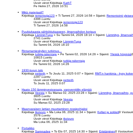
Uusin viesti
Kirjoittaja
KathT
Pe Helmi 27, 2026 10:51
Mikä materiaali?
Kirjoittaja
remontoija123
»
Ti Tammi 27, 2026 14:58
» Sijainti:
Remontointi yleises
3396
Luettu
Uusin viesti
Kirjoittaja
remontoija123
Ti Tammi 27, 2026 14:58
Puukiukaasta sähkökiukaaseen, ilmanvaihdon korjaus
Kirjoittaja
LämminTupa
»
Su Tammi 04, 2026 18:10
» Sijainti:
Lämmitys, ilmanvaih
2741
Luettu
Uusin viesti
Kirjoittaja
LämminTupa
Su Tammi 04, 2026 18:10
Rintamamieskylien tutkimus...
Kirjoittaja
tutkija-rakentaja
»
Pe Tammi 02, 2026 14:26
» Sijainti:
Yleistä höpinää
10815
Luettu
Uusin viesti
Kirjoittaja
tutkija-rakentaja
Pe Tammi 02, 2026 14:26
1930-luvun talo
Kirjoittaja
petterih
»
To Joulu 11, 2025 0:07
» Sijainti:
RMT:n hankinta - kysy kok
2297
Luettu
Uusin viesti
Kirjoittaja
petterih
To Joulu 11, 2025 0:07
Haato 150 lämminvesivaraaja, varoventtiilin elämää
Kirjoittaja
Veesta
»
Su Marras 02, 2025 23:28
» Sijainti:
Lämmitys, ilmanvaihto, p
3605
Luettu
Uusin viesti
Kirjoittaja
Veesta
Su Marras 02, 2025 23:28
Maanvaraisen lattian muuttaminen rossipohjaksi
Kirjoittaja
tkoivuro
»
Ma Loka 06, 2025 11:34
» Sijainti:
Kellari ja sokkeli
0
Vastauk
3576
Luettu
Uusin viesti
Kirjoittaja
tkoivuro
Ma Loka 06, 2025 11:34
Portaikko
Kirjoittaja
Sarppadee
»
To Elo 07, 2025 14:30
» Sijainti:
Eristäminen
0
Vastaukse