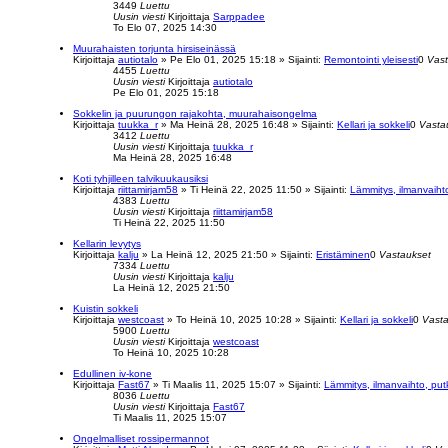
3449
Luettu
Uusin viesti
Kirjoittaja
Sarppadee
To Elo 07, 2025 14:30
Muurahaisten torjunta hirsiseinässä
Kirjoittaja
autiotalo
»
Pe Elo 01, 2025 15:18
» Sijainti:
Remontointi yleisesti
0
Vast
4455
Luettu
Uusin viesti
Kirjoittaja
autiotalo
Pe Elo 01, 2025 15:18
Sokkelin ja puurungon rajakohta, muurahaisongelma
Kirjoittaja
tuukka_r
»
Ma Heinä 28, 2025 16:48
» Sijainti:
Kellari ja sokkeli
0
Vasta
3412
Luettu
Uusin viesti
Kirjoittaja
tuukka_r
Ma Heinä 28, 2025 16:48
Koti tyhjilleen talvikuukausiksi
Kirjoittaja
riittamirjam58
»
Ti Heinä 22, 2025 11:50
» Sijainti:
Lämmitys, ilmanvaiht
4383
Luettu
Uusin viesti
Kirjoittaja
riittamirjam58
Ti Heinä 22, 2025 11:50
Kellarin levytys
Kirjoittaja
kalju
»
La Heinä 12, 2025 21:50
» Sijainti:
Eristäminen
0
Vastaukset
7334
Luettu
Uusin viesti
Kirjoittaja
kalju
La Heinä 12, 2025 21:50
Kuistin sokkeli
Kirjoittaja
westcoast
»
To Heinä 10, 2025 10:28
» Sijainti:
Kellari ja sokkeli
0
Vasta
5900
Luettu
Uusin viesti
Kirjoittaja
westcoast
To Heinä 10, 2025 10:28
Edullinen iv-kone
Kirjoittaja
Fast67
»
Ti Maalis 11, 2025 15:07
» Sijainti:
Lämmitys, ilmanvaihto, put
8036
Luettu
Uusin viesti
Kirjoittaja
Fast67
Ti Maalis 11, 2025 15:07
Ongelmalliset rossipermannot