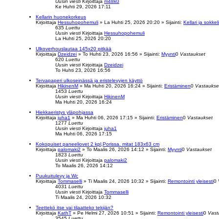
Uusin viesti
Kirjoittaja
m48k0
Ke Huhti 29, 2026 17:11
Kellarin huonekorkeus
Kirjoittaja
Hessuhopohemuli
»
La Huhti 25, 2026 20:20
» Sijainti:
Kellari ja sokkeli
635
Luettu
Uusin viesti
Kirjoittaja
Hessuhopohemuli
La Huhti 25, 2026 20:20
Ulkoverhouslautaa 145x20 pitkää
Kirjoittaja
Dzeidzei
»
To Huhti 23, 2026 16:56
» Sijainti:
Myynti
0
Vastaukset
620
Luettu
Uusin viesti
Kirjoittaja
Dzeidzei
To Huhti 23, 2026 16:56
Tervapaperi ulkoseinässä ja eristelevyjen käyttö
Kirjoittaja
HikinenM
»
Ma Huhti 20, 2026 16:24
» Sijainti:
Eristäminen
0
Vastaukse
1453
Luettu
Uusin viesti
Kirjoittaja
HikinenM
Ma Huhti 20, 2026 16:24
Hiekkaeristys yläpohjassa
Kirjoittaja
juha1
»
Ma Huhti 06, 2026 17:15
» Sijainti:
Eristäminen
0
Vastaukset
1277
Luettu
Uusin viesti
Kirjoittaja
juha1
Ma Huhti 06, 2026 17:15
Kokopuiset paneeliovet 2 kpl,Porissa. mitat 183x63 cm
Kirjoittaja
palomaki2
»
To Maalis 26, 2026 14:12
» Sijainti:
Myynti
0
Vastaukset
1823
Luettu
Uusin viesti
Kirjoittaja
palomaki2
To Maalis 26, 2026 14:12
Puukuitulevy ja Wc
Kirjoittaja
Tommaselli
»
Ti Maalis 24, 2026 10:32
» Sijainti:
Remontointi yleisesti
0
4031
Luettu
Uusin viesti
Kirjoittaja
Tommaselli
Ti Maalis 24, 2026 10:32
Teettekö itse vai tilaatteko tekijän?
Kirjoittaja
KathT
»
Pe Helmi 27, 2026 10:51
» Sijainti:
Remontointi yleisesti
0
Vast
3545
Luettu