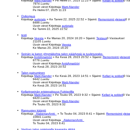
Kirjoittaja
Matti Alander
»
Pe Helmi 07, 2025 11:23
» Sijainti:
Kellari ja sokkeli
0
Va
7974
Luettu
Uusin viesti
Kirjoittaja
Matti Alander
Pe Helmi 07, 2025 11:23
Ovikorjaus
Kirjoittaja
autiotalo
»
Ke Tammi 22, 2025 22:52
» Sijainti:
Remontointi yleisesti
0
V
8486
Luettu
Uusin viesti
Kirjoittaja
autiotalo
Ke Tammi 22, 2025 22:52
testi
Kirjoittaja
Veesta
»
Ke Marras 20, 2024 16:20
» Sijainti:
Testaus
0
Vastaukset
21105
Luettu
Uusin viesti
Kirjoittaja
Veesta
Ke Marras 20, 2024 16:20
Seinän ja katon yhtymäkohta talon päädyssä ja tuuletusrako.
Kirjoittaja
AnttiAmatööri
»
Ke Kesä 28, 2023 20:52
» Sijainti:
Remontointi yleisesti
8776
Luettu
Uusin viesti
Kirjoittaja
AnttiAmatööri
Ke Kesä 28, 2023 20:52
Talon painuminen
Kirjoittaja
Matti Alander
»
Ke Kesä 28, 2023 14:51
» Sijainti:
Kellari ja sokkeli
0
Va
9442
Luettu
Uusin viesti
Kirjoittaja
Matti Alander
Ke Kesä 28, 2023 14:51
Kellarinseinän eristepaksuus Fuktisolilla
Kirjoittaja
Matti Alander
»
Pe Touko 05, 2023 9:32
» Sijainti:
Kellari ja sokkeli
0
Va
9420
Luettu
Uusin viesti
Kirjoittaja
Matti Alander
Pe Touko 05, 2023 9:32
Rappusten kääntö
Kirjoittaja
_AlakerranAntti_
»
To Touko 04, 2023 8:41
» Sijainti:
Remontointi yleise
10841
Luettu
Uusin viesti
Kirjoittaja
_AlakerranAntti_
To Touko 04, 2023 8:41
Vanhan talon omistajalla kavereita riittää