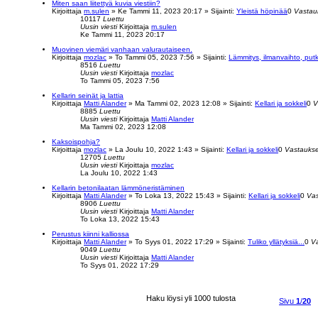
Miten saan liitettyä kuvia viestiin?
Kirjoittaja
m.sulen
»
Ke Tammi 11, 2023 20:17
» Sijainti:
Yleistä höpinää
0
Vastau
10117
Luettu
Uusin viesti
Kirjoittaja
m.sulen
Ke Tammi 11, 2023 20:17
Muovinen viemäri vanhaan valurautaiseen.
Kirjoittaja
mozlac
»
To Tammi 05, 2023 7:56
» Sijainti:
Lämmitys, ilmanvaihto, put
8516
Luettu
Uusin viesti
Kirjoittaja
mozlac
To Tammi 05, 2023 7:56
Kellarin seinät ja lattia
Kirjoittaja
Matti Alander
»
Ma Tammi 02, 2023 12:08
» Sijainti:
Kellari ja sokkeli
0
V
8885
Luettu
Uusin viesti
Kirjoittaja
Matti Alander
Ma Tammi 02, 2023 12:08
Kaksoispohja?
Kirjoittaja
mozlac
»
La Joulu 10, 2022 1:43
» Sijainti:
Kellari ja sokkeli
0
Vastaukse
12705
Luettu
Uusin viesti
Kirjoittaja
mozlac
La Joulu 10, 2022 1:43
Kellarin betonilaatan lämmöneristäminen
Kirjoittaja
Matti Alander
»
To Loka 13, 2022 15:43
» Sijainti:
Kellari ja sokkeli
0
Vas
8906
Luettu
Uusin viesti
Kirjoittaja
Matti Alander
To Loka 13, 2022 15:43
Perustus kiinni kalliossa
Kirjoittaja
Matti Alander
»
To Syys 01, 2022 17:29
» Sijainti:
Tuliko yllätyksiä...
0
V
9049
Luettu
Uusin viesti
Kirjoittaja
Matti Alander
To Syys 01, 2022 17:29
Haku löysi yli 1000 tulosta
Sivu
1
/
20