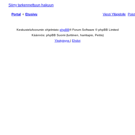
Siirry tarkennettuun hakuun
Portal
Etusivu
Viesti Ylläpidolle
Pois
Keskustelufoorumin ohjelmisto
phpBB
® Forum Software © phpBB Limited
Käännös: phpBB Suomi (lurttinen, harritapio, Pettis)
Yksityisyys
|
Ehdot