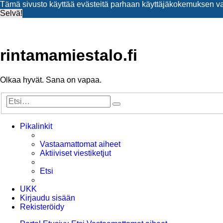
Tämä sivusto käyttää evästeitä parhaan käyttäjäkokemuksen v
Selvä!
rintamamiestalo.fi
Olkaa hyvät. Sana on vapaa.
Etsi
Tarkennettu
haku
Pikalinkit
Vastaamattomat aiheet
Aktiiviset viestiketjut
Etsi
UKK
Kirjaudu sisään
Rekisteröidy