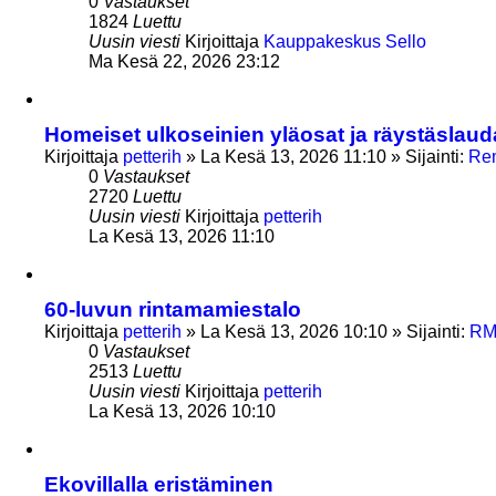
0
Vastaukset
1824
Luettu
Uusin viesti
Kirjoittaja
Kauppakeskus Sello
Ma Kesä 22, 2026 23:12
Homeiset ulkoseinien yläosat ja räystäslaud
Kirjoittaja
petterih
»
La Kesä 13, 2026 11:10
» Sijainti:
Rem
0
Vastaukset
2720
Luettu
Uusin viesti
Kirjoittaja
petterih
La Kesä 13, 2026 11:10
60-luvun rintamamiestalo
Kirjoittaja
petterih
»
La Kesä 13, 2026 10:10
» Sijainti:
RMT
0
Vastaukset
2513
Luettu
Uusin viesti
Kirjoittaja
petterih
La Kesä 13, 2026 10:10
Ekovillalla eristäminen