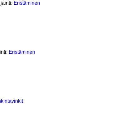
jainti:
Eristäminen
inti:
Eristäminen
kintavinkit