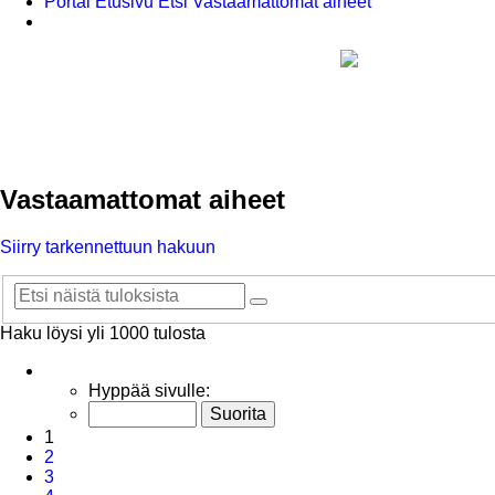
Portal
Etusivu
Etsi
Vastaamattomat aiheet
Etsi
Vastaamattomat aiheet
Siirry tarkennettuun hakuun
Etsi
Tarkennettu
haku
Haku löysi yli 1000 tulosta
Sivu
Hyppää sivulle:
1
/
20
1
2
3