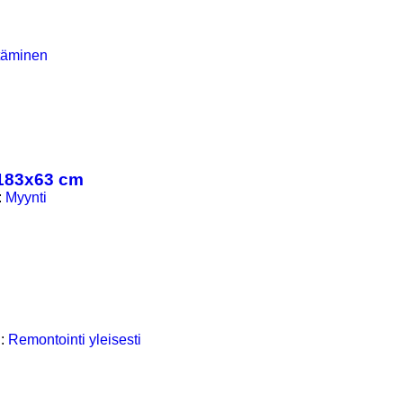
täminen
 183x63 cm
:
Myynti
i:
Remontointi yleisesti