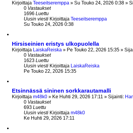
Kirjoittaja
Teeseitseremppa
»
Su Touko 24, 2026 0:38
» Si
0
Vastaukset
1696
Luettu
Uusin viesti
Kirjoittaja
Teeseitseremppa
Su Touko 24, 2026 0:38
Hirsiseinien eristys ulkopuolella
Kirjoittaja
LaiskaReiska
»
Pe Touko 22, 2026 15:35
» Sija
0
Vastaukset
1623
Luettu
Uusin viesti
Kirjoittaja
LaiskaReiska
Pe Touko 22, 2026 15:35
Etsinnässä sininen sorkkarautamalli
Kirjoittaja
m48k0
»
Ke Huhti 29, 2026 17:11
» Sijainti:
Han
0
Vastaukset
693
Luettu
Uusin viesti
Kirjoittaja
m48k0
Ke Huhti 29, 2026 17:11