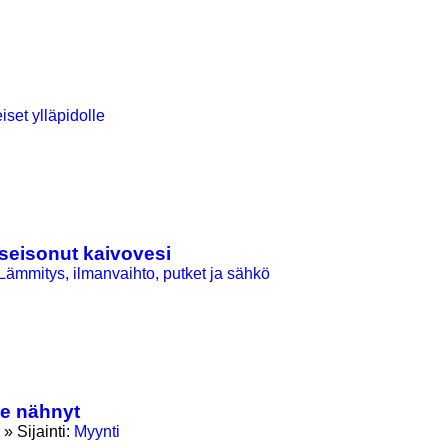
iset ylläpidolle
seisonut kaivovesi
Lämmitys, ilmanvaihto, putket ja sähkö
le nähnyt
» Sijainti:
Myynti