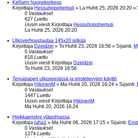
Kellarin huonekorkeus
Kirjoittaja
Hessuhopohemuli
»
La Huhti 25, 2026 20:20
» 
0
Vastaukset
627
Luettu
Uusin viesti
Kirjoittaja
Hessuhopohemuli
La Huhti 25, 2026 20:20
Ulkoverhouslautaa 145x20 pitkää
Kirjoittaja
Dzeidzei
»
To Huhti 23, 2026 16:56
» Sijainti:
M
0
Vastaukset
618
Luettu
Uusin viesti
Kirjoittaja
Dzeidzei
To Huhti 23, 2026 16:56
Tervapaperi ulkoseinässä ja eristelevyjen käyttö
Kirjoittaja
HikinenM
»
Ma Huhti 20, 2026 16:24
» Sijainti:
0
Vastaukset
1447
Luettu
Uusin viesti
Kirjoittaja
HikinenM
Ma Huhti 20, 2026 16:24
Hiekkaeristys yläpohjassa
Kirjoittaja
juha1
»
Ma Huhti 06, 2026 17:15
» Sijainti:
Eris
0
Vastaukset
1274
Luettu