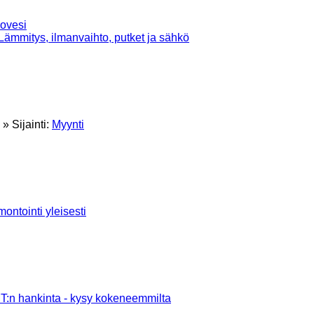
ovesi
Lämmitys, ilmanvaihto, putket ja sähkö
» Sijainti:
Myynti
ontointi yleisesti
:n hankinta - kysy kokeneemmilta