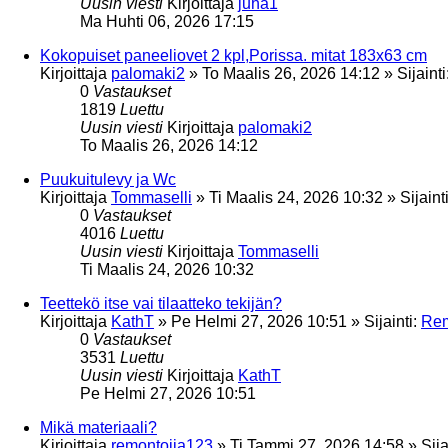
Uusin viesti
Kirjoittaja
juha1
Ma Huhti 06, 2026 17:15
Kokopuiset paneeliovet 2 kpl,Porissa. mitat 183x63 cm
Kirjoittaja
palomaki2
»
To Maalis 26, 2026 14:12
» Sijainti
0
Vastaukset
1819
Luettu
Uusin viesti
Kirjoittaja
palomaki2
To Maalis 26, 2026 14:12
Puukuitulevy ja Wc
Kirjoittaja
Tommaselli
»
Ti Maalis 24, 2026 10:32
» Sijaint
0
Vastaukset
4016
Luettu
Uusin viesti
Kirjoittaja
Tommaselli
Ti Maalis 24, 2026 10:32
Teettekö itse vai tilaatteko tekijän?
Kirjoittaja
KathT
»
Pe Helmi 27, 2026 10:51
» Sijainti:
Rem
0
Vastaukset
3531
Luettu
Uusin viesti
Kirjoittaja
KathT
Pe Helmi 27, 2026 10:51
Mikä materiaali?
Kirjoittaja
remontoija123
»
Ti Tammi 27, 2026 14:58
» Sija