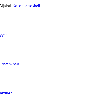
Sijainti:
Kellari ja sokkeli
yynti
Eristäminen
täminen