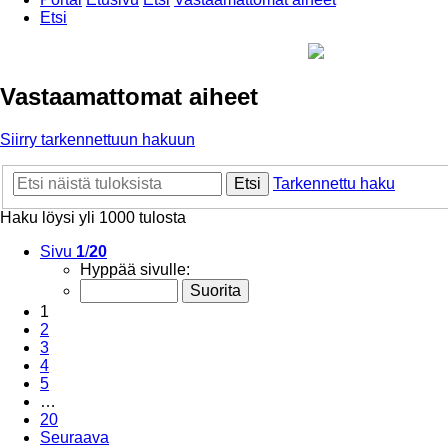
Etsi
Vastaamattomat aiheet
Siirry tarkennettuun hakuun
Etsi
Tarkennettu haku
Haku löysi yli 1000 tulosta
Sivu
1
/
20
Hyppää sivulle:
1
2
3
4
5
…
20
Seuraava