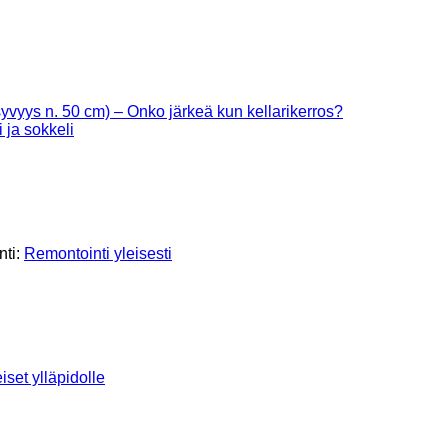
yvyys n. 50 cm) – Onko järkeä kun kellarikerros?
i ja sokkeli
nti:
Remontointi yleisesti
iset ylläpidolle