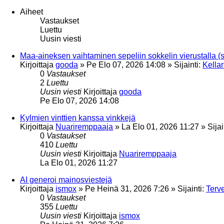
Aiheet
Vastaukset
Luettu
Uusin viesti
Maa-aineksen vaihtaminen sepeliin sokkelin vierustalla (s
Kirjoittaja
gooda
»
Pe Elo 07, 2026 14:08
» Sijainti:
Kellar
0
Vastaukset
2
Luettu
Uusin viesti
Kirjoittaja
gooda
Pe Elo 07, 2026 14:08
Kylmien vinttien kanssa vinkkejä
Kirjoittaja
Nuariremppaaja
»
La Elo 01, 2026 11:27
» Sijai
0
Vastaukset
410
Luettu
Uusin viesti
Kirjoittaja
Nuariremppaaja
La Elo 01, 2026 11:27
AI generoi mainosviestejä
Kirjoittaja
ismox
»
Pe Heinä 31, 2026 7:26
» Sijainti:
Terve
0
Vastaukset
355
Luettu
Uusin viesti
Kirjoittaja
ismox