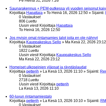
Pe Heinä 31, 2026 7:26
Saunarakennus + PEM-putkessa yli vuoden seisonut kaiv
Kirjoittaja
Hapattaja
»
To Heinä 16, 2026 12:50
» Sijainti:
0
Vastaukset
806
Luettu
Uusin viesti
Kirjoittaja
Hapattaja
To Heinä 16, 2026 12:50
Jos myisin omat rintamamies talot joita en ole nähnyt
Kirjoittaja
Kauppakeskus Sello
»
Ma Kesä 22, 2026 23:12
0
Vastaukset
1822
Luettu
Uusin viesti
Kirjoittaja
Kauppakeskus Sello
Ma Kesä 22, 2026 23:12
Homeiset ulkoseinien yläosat ja räystäslaudat
Kirjoittaja
petterih
»
La Kesä 13, 2026 11:10
» Sijainti:
Rem
0
Vastaukset
2718
Luettu
Uusin viesti
Kirjoittaja
petterih
La Kesä 13, 2026 11:10
60-luvun rintamamiestalo
Kirjoittaja
petterih
»
La Kesä 13, 2026 10:10
» Sijainti:
RMT
0
Vastaukset