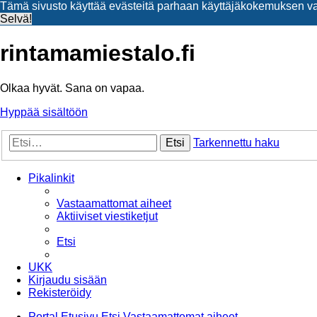
Tämä sivusto käyttää evästeitä parhaan käyttäjäkokemuksen v
Selvä!
rintamamiestalo.fi
Olkaa hyvät. Sana on vapaa.
Hyppää sisältöön
Etsi
Tarkennettu haku
Pikalinkit
Vastaamattomat aiheet
Aktiiviset viestiketjut
Etsi
UKK
Kirjaudu sisään
Rekisteröidy
Portal
Etusivu
Etsi
Vastaamattomat aiheet