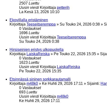
2507
Luettu
Uusin viesti
Kirjoittaja
petterih
La Kesä 13, 2026 10:10
Ekovillalla eristäminen
Kirjoittaja
Teeseitseremppa
»
Su Touko 24, 2026 0:38
» Si
0
Vastaukset
1696
Luettu
Uusin viesti
Kirjoittaja
Teeseitseremppa
Su Touko 24, 2026 0:38
Hirsiseinien eristys ulkopuolella
Kirjoittaja
LaiskaReiska
»
Pe Touko 22, 2026 15:35
» Sija
0
Vastaukset
1623
Luettu
Uusin viesti
Kirjoittaja
LaiskaReiska
Pe Touko 22, 2026 15:35
Etsinnässä sininen sorkkarautamalli
Kirjoittaja
m48k0
»
Ke Huhti 29, 2026 17:11
» Sijainti:
Han
0
Vastaukset
693
Luettu
Uusin viesti
Kirjoittaja
m48k0
Ke Huhti 29, 2026 17:11