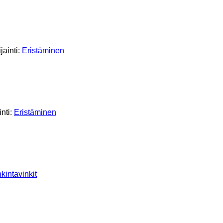
jainti:
Eristäminen
inti:
Eristäminen
kintavinkit