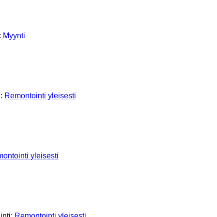
:
Myynti
i:
Remontointi yleisesti
ontointi yleisesti
inti:
Remontointi yleisesti