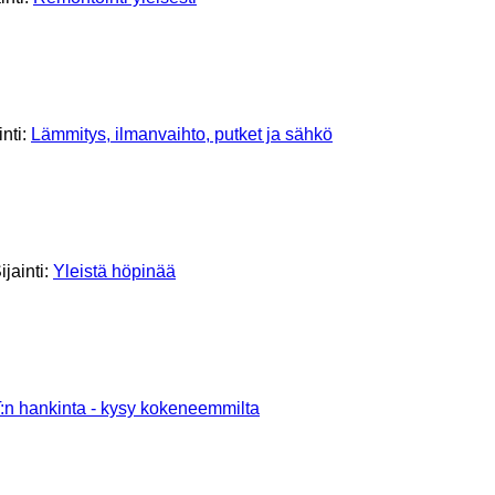
inti:
Lämmitys, ilmanvaihto, putket ja sähkö
ijainti:
Yleistä höpinää
n hankinta - kysy kokeneemmilta