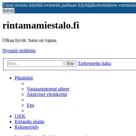
Tämä sivusto käyttää evästeitä parhaan käyttäjäkokemuksen varmista
Selvä!
rintamamiestalo.fi
Olkaa hyvät. Sana on vapaa.
Hyppää sisältöön
Tarkennettu haku
Etsi
Pikalinkit
Vastaamattomat aiheet
Aktiiviset viestiketjut
Etsi
UKK
Kirjaudu sisään
Rekisteröidy