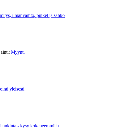
itys, ilmanvaihto, putket ja sähkö
ainti:
Myynti
inti yleisesti
hankinta - kysy kokeneemmilta