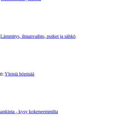
:
Lämmitys, ilmanvaihto, putket ja sähkö
ti:
Yleistä höpinää
ankinta - kysy kokeneemmilta