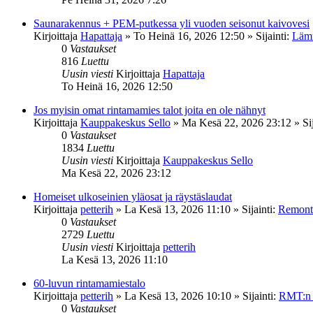
Saunarakennus + PEM-putkessa yli vuoden seisonut kaivovesi
Kirjoittaja
Hapattaja
»
To Heinä 16, 2026 12:50
» Sijainti:
Lämm
0
Vastaukset
816
Luettu
Uusin viesti
Kirjoittaja
Hapattaja
To Heinä 16, 2026 12:50
Jos myisin omat rintamamies talot joita en ole nähnyt
Kirjoittaja
Kauppakeskus Sello
»
Ma Kesä 22, 2026 23:12
» Sij
0
Vastaukset
1834
Luettu
Uusin viesti
Kirjoittaja
Kauppakeskus Sello
Ma Kesä 22, 2026 23:12
Homeiset ulkoseinien yläosat ja räystäslaudat
Kirjoittaja
petterih
»
La Kesä 13, 2026 11:10
» Sijainti:
Remonto
0
Vastaukset
2729
Luettu
Uusin viesti
Kirjoittaja
petterih
La Kesä 13, 2026 11:10
60-luvun rintamamiestalo
Kirjoittaja
petterih
»
La Kesä 13, 2026 10:10
» Sijainti:
RMT:n 
0
Vastaukset