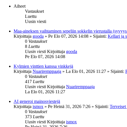
Aiheet
Vastaukset
Luettu
Uusin viesti
Maa-aineksen vaihtaminen sepeliin sokkelin vierustalla (syvyys
Kirjoittaja
gooda
»
Pe Elo 07, 2026 14:08
» Sijainti:
Kellari ja 
0
Vastaukset
8
Luettu
Uusin viesti
Kirjoittaja
gooda
Pe Elo 07, 2026 14:08
Kylmien vinttien kanssa vinkkejä
Kirjoittaja
Nuariremppaaja
»
La Elo 01, 2026 11:27
» Sijainti:
0
Vastaukset
417
Luettu
Uusin viesti
Kirjoittaja
Nuariremppaaja
La Elo 01, 2026 11:27
AI generoi mainosviestejä
Kirjoittaja
ismox
»
Pe Heinä 31, 2026 7:26
» Sijainti:
Terveiset 
0
Vastaukset
373
Luettu
Uusin viesti
Kirjoittaja
ismox
Pe Heinä 31, 2026 7:26