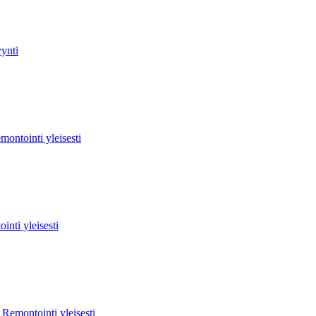
ynti
montointi yleisesti
inti yleisesti
:
Remontointi yleisesti