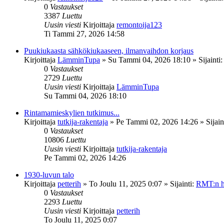
0
Vastaukset
3387
Luettu
Uusin viesti
Kirjoittaja
remontoija123
Ti Tammi 27, 2026 14:58
Puukiukaasta sähkökiukaaseen, ilmanvaihdon korjaus
Kirjoittaja
LämminTupa
»
Su Tammi 04, 2026 18:10
» Sijainti
0
Vastaukset
2729
Luettu
Uusin viesti
Kirjoittaja
LämminTupa
Su Tammi 04, 2026 18:10
Rintamamieskylien tutkimus...
Kirjoittaja
tutkija-rakentaja
»
Pe Tammi 02, 2026 14:26
» Sijain
0
Vastaukset
10806
Luettu
Uusin viesti
Kirjoittaja
tutkija-rakentaja
Pe Tammi 02, 2026 14:26
1930-luvun talo
Kirjoittaja
petterih
»
To Joulu 11, 2025 0:07
» Sijainti:
RMT:n h
0
Vastaukset
2293
Luettu
Uusin viesti
Kirjoittaja
petterih
To Joulu 11, 2025 0:07