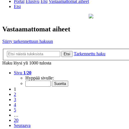
Portal
Etusivu
Etsi
Vastaamattomat aiheet
Etsi
Vastaamattomat aiheet
Siirry tarkennettuun hakuun
Tarkennettu haku
Etsi
Haku löysi yli 1000 tulosta
Sivu
1
/
20
Hyppää sivulle:
1
2
3
4
5
…
20
Seuraava