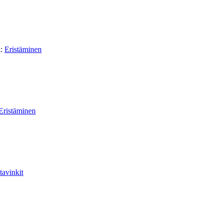
i:
Eristäminen
Eristäminen
avinkit