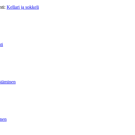
nti:
Kellari ja sokkeli
ti
stäminen
inen