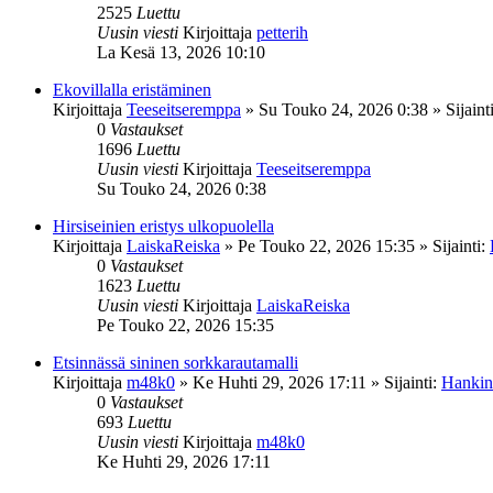
2525
Luettu
Uusin viesti
Kirjoittaja
petterih
La Kesä 13, 2026 10:10
Ekovillalla eristäminen
Kirjoittaja
Teeseitseremppa
»
Su Touko 24, 2026 0:38
» Sijaint
0
Vastaukset
1696
Luettu
Uusin viesti
Kirjoittaja
Teeseitseremppa
Su Touko 24, 2026 0:38
Hirsiseinien eristys ulkopuolella
Kirjoittaja
LaiskaReiska
»
Pe Touko 22, 2026 15:35
» Sijainti:
0
Vastaukset
1623
Luettu
Uusin viesti
Kirjoittaja
LaiskaReiska
Pe Touko 22, 2026 15:35
Etsinnässä sininen sorkkarautamalli
Kirjoittaja
m48k0
»
Ke Huhti 29, 2026 17:11
» Sijainti:
Hankint
0
Vastaukset
693
Luettu
Uusin viesti
Kirjoittaja
m48k0
Ke Huhti 29, 2026 17:11