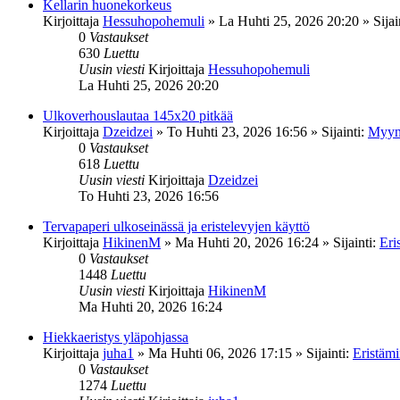
Kellarin huonekorkeus
Kirjoittaja
Hessuhopohemuli
»
La Huhti 25, 2026 20:20
» Sijai
0
Vastaukset
630
Luettu
Uusin viesti
Kirjoittaja
Hessuhopohemuli
La Huhti 25, 2026 20:20
Ulkoverhouslautaa 145x20 pitkää
Kirjoittaja
Dzeidzei
»
To Huhti 23, 2026 16:56
» Sijainti:
Myyn
0
Vastaukset
618
Luettu
Uusin viesti
Kirjoittaja
Dzeidzei
To Huhti 23, 2026 16:56
Tervapaperi ulkoseinässä ja eristelevyjen käyttö
Kirjoittaja
HikinenM
»
Ma Huhti 20, 2026 16:24
» Sijainti:
Eri
0
Vastaukset
1448
Luettu
Uusin viesti
Kirjoittaja
HikinenM
Ma Huhti 20, 2026 16:24
Hiekkaeristys yläpohjassa
Kirjoittaja
juha1
»
Ma Huhti 06, 2026 17:15
» Sijainti:
Eristäm
0
Vastaukset
1274
Luettu