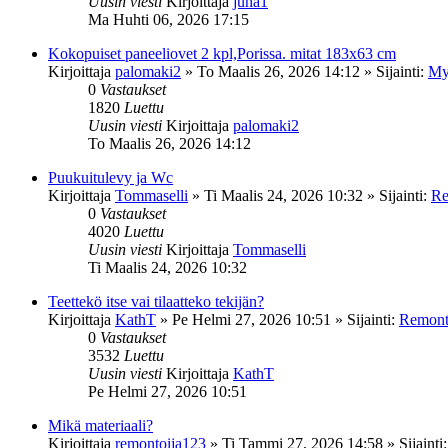
Uusin viesti
Kirjoittaja
juha1
Ma Huhti 06, 2026 17:15
Kokopuiset paneeliovet 2 kpl,Porissa. mitat 183x63 cm
Kirjoittaja
palomaki2
»
To Maalis 26, 2026 14:12
» Sijainti:
My
0
Vastaukset
1820
Luettu
Uusin viesti
Kirjoittaja
palomaki2
To Maalis 26, 2026 14:12
Puukuitulevy ja Wc
Kirjoittaja
Tommaselli
»
Ti Maalis 24, 2026 10:32
» Sijainti:
Re
0
Vastaukset
4020
Luettu
Uusin viesti
Kirjoittaja
Tommaselli
Ti Maalis 24, 2026 10:32
Teettekö itse vai tilaatteko tekijän?
Kirjoittaja
KathT
»
Pe Helmi 27, 2026 10:51
» Sijainti:
Remonto
0
Vastaukset
3532
Luettu
Uusin viesti
Kirjoittaja
KathT
Pe Helmi 27, 2026 10:51
Mikä materiaali?
Kirjoittaja
remontoija123
»
Ti Tammi 27, 2026 14:58
» Sijainti