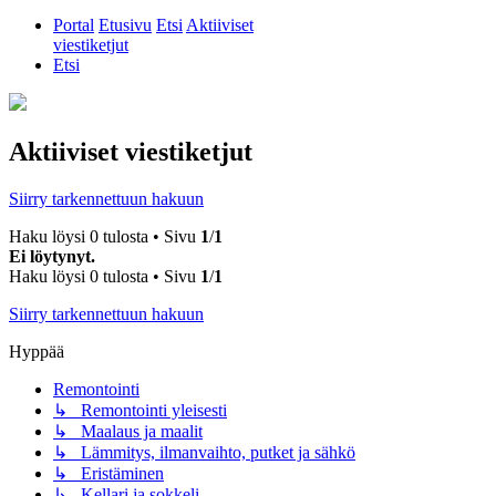
Portal
Etusivu
Etsi
Aktiiviset
viestiketjut
Etsi
Aktiiviset viestiketjut
Siirry tarkennettuun hakuun
Haku löysi 0 tulosta • Sivu
1
/
1
Ei löytynyt.
Haku löysi 0 tulosta • Sivu
1
/
1
Siirry tarkennettuun hakuun
Hyppää
Remontointi
↳ Remontointi yleisesti
↳ Maalaus ja maalit
↳ Lämmitys, ilmanvaihto, putket ja sähkö
↳ Eristäminen
↳ Kellari ja sokkeli