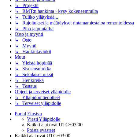
↳ Projektit
↳ RMT:n hankinta - kysy kokeneemmilta
↳ Tuliko yllätyksiä...
↳ Rajoitukset ja määräykset rintamamiestaloa remontoidessa
↳ Piha ja puutarha
Osto ja myynti
↳ Osto
↳ Myynti
↳ Hankintavinkit
Muut
↳ Yleistä höpinää
↳ Sisustusnurkka
↳ Sekalaiset niksit
↳ Henkireikä
↳ Testaus
Ohjeet ja terveiset ylläpidolle
↳ Ylläpidon tiedotteet
↳ Terveiset ylläpidolle
Portal
Etusivu
Viesti Ylläpidolle
Kaikki ajat ovat
UTC+03:00
Poista evästeet
Kaikki ajat ovat
UTC+03:00