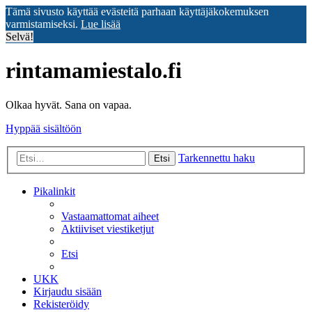
Tämä sivusto käyttää evästeitä parhaan käyttäjäkokemuksen
varmistamiseksi.
Lue lisää
Selvä!
rintamamiestalo.fi
Olkaa hyvät. Sana on vapaa.
Hyppää sisältöön
Tarkennettu haku
Etsi
Pikalinkit
Vastaamattomat aiheet
Aktiiviset viestiketjut
Etsi
UKK
Kirjaudu sisään
Rekisteröidy