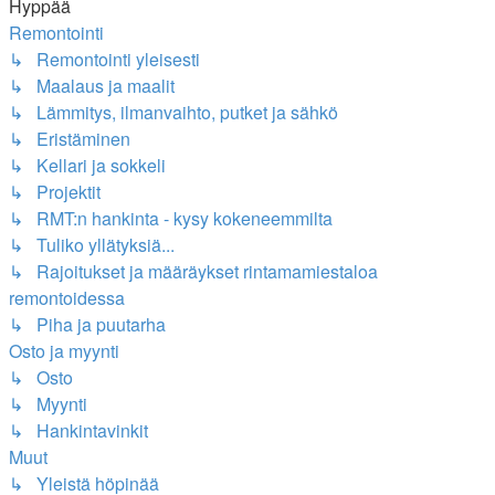
Hyppää
Remontointi
↳ Remontointi yleisesti
↳ Maalaus ja maalit
↳ Lämmitys, ilmanvaihto, putket ja sähkö
↳ Eristäminen
↳ Kellari ja sokkeli
↳ Projektit
↳ RMT:n hankinta - kysy kokeneemmilta
↳ Tuliko yllätyksiä...
↳ Rajoitukset ja määräykset rintamamiestaloa
remontoidessa
↳ Piha ja puutarha
Osto ja myynti
↳ Osto
↳ Myynti
↳ Hankintavinkit
Muut
↳ Yleistä höpinää