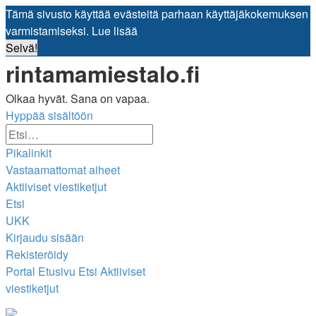
Tämä sivusto käyttää evästeitä parhaan käyttäjäkokemuksen
varmistamiseksi.
Lue lisää
Selvä!
rintamamiestalo.fi
Olkaa hyvät. Sana on vapaa.
Hyppää sisältöön
Tarkennettu
Etsi
haku
Pikalinkit
Vastaamattomat aiheet
Aktiiviset viestiketjut
Etsi
UKK
Kirjaudu sisään
Rekisteröidy
Portal
Etusivu
Etsi
Aktiiviset
viestiketjut
Etsi