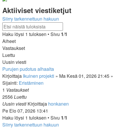
Aktiiviset viestiketjut
Siirry tarkennettuun hakuun
Tarkennettu
Etsi
haku
Haku löysi 1 tuloksen • Sivu
1
/
1
Aiheet
Vastaukset
Luettu
Uusin viesti
Purujen pudotus alhaalta
Kirjoittaja
Ikuinen projekti
»
Ma Kesä 01, 2026 21:45
»
Sijainti:
Eristäminen
1
Vastaukset
2556
Luettu
Uusin viesti
Kirjoittaja
honkanen
Pe Elo 07, 2026 13:41
Haku löysi 1 tuloksen • Sivu
1
/
1
Siirry tarkennettuun hakuun