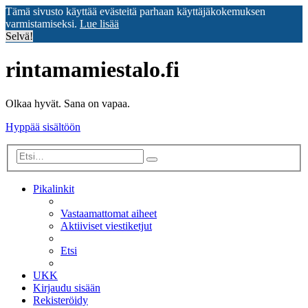
Tämä sivusto käyttää evästeitä parhaan käyttäjäkokemuksen
varmistamiseksi.
Lue lisää
Selvä!
rintamamiestalo.fi
Olkaa hyvät. Sana on vapaa.
Hyppää sisältöön
Tarkennettu
Etsi
haku
Pikalinkit
Vastaamattomat aiheet
Aktiiviset viestiketjut
Etsi
UKK
Kirjaudu sisään
Rekisteröidy