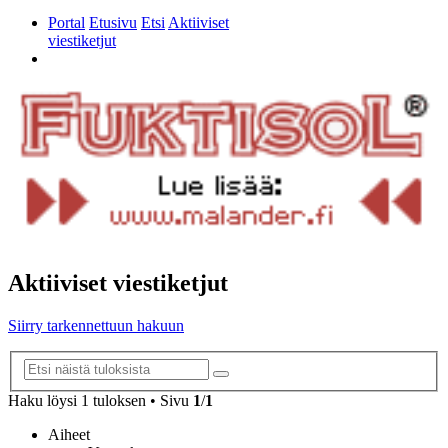
Portal
Etusivu
Etsi
Aktiiviset
viestiketjut
Etsi
Aktiiviset viestiketjut
Siirry tarkennettuun hakuun
Tarkennettu
Etsi
haku
Haku löysi 1 tuloksen • Sivu
1
/
1
Aiheet