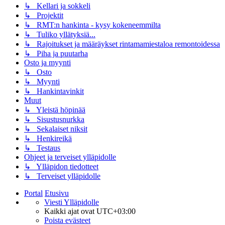
↳ Kellari ja sokkeli
↳ Projektit
↳ RMT:n hankinta - kysy kokeneemmilta
↳ Tuliko yllätyksiä...
↳ Rajoitukset ja määräykset rintamamiestaloa remontoidessa
↳ Piha ja puutarha
Osto ja myynti
↳ Osto
↳ Myynti
↳ Hankintavinkit
Muut
↳ Yleistä höpinää
↳ Sisustusnurkka
↳ Sekalaiset niksit
↳ Henkireikä
↳ Testaus
Ohjeet ja terveiset ylläpidolle
↳ Ylläpidon tiedotteet
↳ Terveiset ylläpidolle
Portal
Etusivu
Viesti Ylläpidolle
Kaikki ajat ovat
UTC+03:00
Poista evästeet