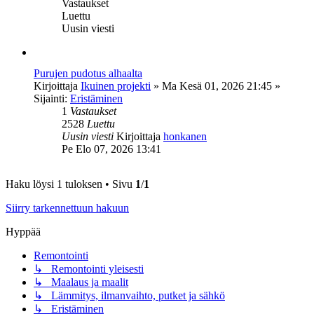
Vastaukset
Luettu
Uusin viesti
Purujen pudotus alhaalta
Kirjoittaja
Ikuinen projekti
»
Ma Kesä 01, 2026 21:45
»
Sijainti:
Eristäminen
1
Vastaukset
2528
Luettu
Uusin viesti
Kirjoittaja
honkanen
Pe Elo 07, 2026 13:41
Haku löysi 1 tuloksen • Sivu
1
/
1
Siirry tarkennettuun hakuun
Hyppää
Remontointi
↳ Remontointi yleisesti
↳ Maalaus ja maalit
↳ Lämmitys, ilmanvaihto, putket ja sähkö
↳ Eristäminen