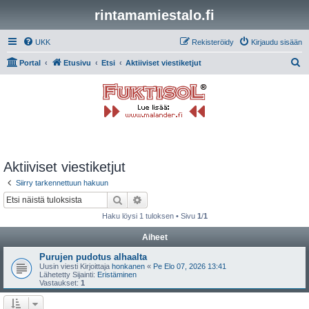
rintamamiestalo.fi
UKK
Rekisteröidy
Kirjaudu sisään
E
Portal
Etusivu
Etsi
Aktiiviset viestiketjut
t
s
i
Aktiiviset viestiketjut
Siirry tarkennettuun hakuun
Etsi
Tarkennettu haku
Haku löysi 1 tuloksen • Sivu
1
/
1
Aiheet
Purujen pudotus alhaalta
Uusin viesti Kirjoittaja
honkanen
«
Pe Elo 07, 2026 13:41
Lähetetty Sijainti:
Eristäminen
Vastaukset:
1