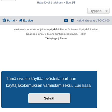
Haku löysi 1 tuloksen • Sivu
1
/
1
Hyppää
Portal
Etusivu
Kaikki ajat ovat
UTC+03:00
Keskustelufoorumin ohjelmisto
phpBB
® Forum Software © phpBB Limited
Käännös: phpBB Suomi (lurttinen, harritapio, Pettis)
Yksityisyys
|
Ehdot
Tämä sivusto käyttää evästeitä parhaan
käyttäjäkokemuksen varmistamiseksi.
Lue lisää
Selvä!