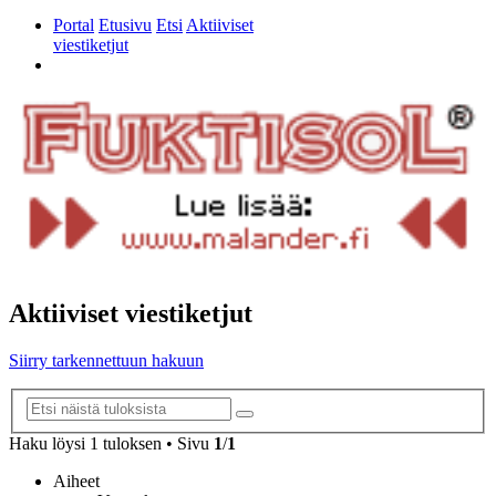
Portal
Etusivu
Etsi
Aktiiviset
viestiketjut
Etsi
Aktiiviset viestiketjut
Siirry tarkennettuun hakuun
Tarkennettu
Etsi
haku
Haku löysi 1 tuloksen • Sivu
1
/
1
Aiheet