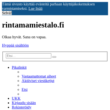
Tämä sivusto käyttää evästeitä parhaan käyttäjäkokemuksen
varmistamiseksi.
Lue lisää
Selvä!
rintamamiestalo.fi
Olkaa hyvät. Sana on vapaa.
Hyppää sisältöön
Tarkennettu
Etsi
haku
Pikalinkit
Vastaamattomat aiheet
Aktiiviset viestiketjut
Etsi
UKK
Kirjaudu sisään
Rekisteröidy