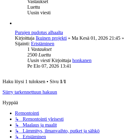
Vastaukset
Luettu
Uusin viesti
Purujen pudotus alhaalta
Kirjoittaja
Ikuinen projekti
»
Ma Kesä 01, 2026 21:45
»
Sijainti:
Eristäminen
1
Vastaukset
2500
Luettu
Uusin viesti
Kirjoittaja
honkanen
Pe Elo 07, 2026 13:41
Haku löysi 1 tuloksen • Sivu
1
/
1
Siirry tarkennettuun hakuun
Hyppää
Remontointi
↳ Remontointi yleisesti
↳ Maalaus ja maalit
↳ Lämmitys, ilmanvaihto, putket ja sähkö
↳ Eristäminen