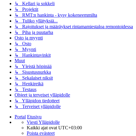
↳ Kellari ja sokkeli
↳ Projektit
↳ RMT:n hankinta - kysy kokeneemmilta
↳ Tuliko yllätyksiä...
↳ Rajoitukset ja määräykset rintamamiestaloa remontoidessa
↳ Piha ja puutarha
Osto ja myynti
↳ Osto
↳ Myynti
↳ Hankintavinkit
Muut
↳ Yleistä höpinää
↳ Sisustusnurkka
↳ Sekalaiset niksit
↳ Henkireikä
↳ Testaus
Ohjeet ja terveiset ylläpidolle
↳ Ylläpidon tiedotteet
↳ Terveiset ylläpidolle
Portal
Etusivu
Viesti Ylläpidolle
Kaikki ajat ovat
UTC+03:00
Poista evästeet