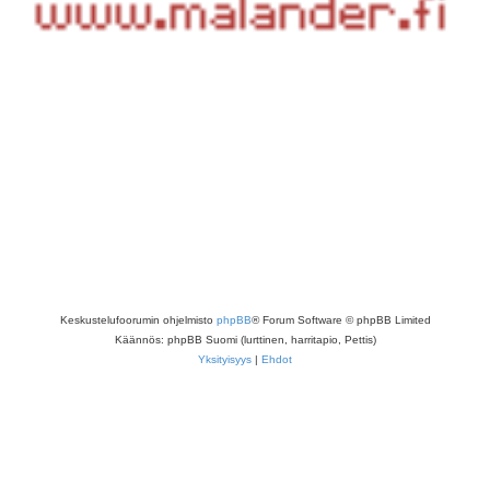
Keskustelufoorumin ohjelmisto
phpBB
® Forum Software © phpBB Limited
Käännös: phpBB Suomi (lurttinen, harritapio, Pettis)
Yksityisyys
|
Ehdot