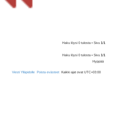
Haku löysi 0 tulosta • Sivu
1
/
1
Haku löysi 0 tulosta • Sivu
1
/
1
Hyppää
Viesti Ylläpidolle
Poista evästeet
Kaikki ajat ovat
UTC+03:00