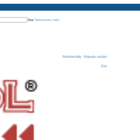
Etsi
Tarkennettu haku
Rekisteröidy
Kirjaudu sisään
Etsi