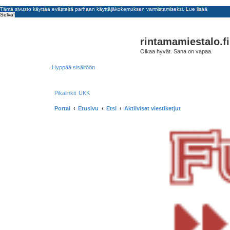
Tämä sivusto käyttää evästeitä parhaan käyttäjäkokemuksen varmistamiseksi.
Lue lisää
Selvä!
rintamamiestalo.fi
Olkaa hyvät. Sana on vapaa.
Hyppää sisältöön
Pikalinkit
UKK
Portal
Etusivu
Etsi
Aktiiviset viestiketjut