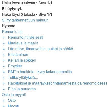
Haku löysi 0 tulosta • Sivu
1
/
1
Ei löytynyt.
Haku löysi 0 tulosta • Sivu
1
/
1
Siirry tarkennettuun hakuun
Hyppää
Remontointi
↳ Remontointi yleisesti
↳ Maalaus ja maalit
↳ Lämmitys, ilmanvaihto, putket ja sähkö
↳ Eristäminen
↳ Kellari ja sokkeli
↳ Projektit
↳ RMT:n hankinta - kysy kokeneemmilta
↳ Tuliko yllätyksiä...
↳ Rajoitukset ja määräykset rintamamiestaloa remontoidess
↳ Piha ja puutarha
Osto ja myynti
↳ Osto
↳ Myynti