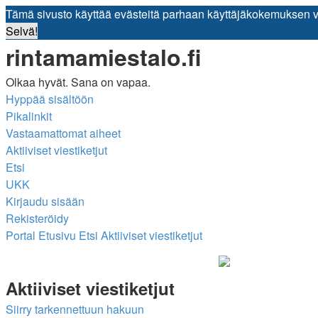
Tämä sivusto käyttää evästeitä parhaan käyttäjäkokemuksen 
Selvä!
rintamamiestalo.fi
Olkaa hyvät. Sana on vapaa.
Hyppää sisältöön
Pikalinkit
Vastaamattomat aiheet
Aktiiviset viestiketjut
Etsi
UKK
Kirjaudu sisään
Rekisteröidy
Portal
Etusivu
Etsi
Aktiiviset viestiketjut
Aktiiviset viestiketjut
Siirry tarkennettuun hakuun