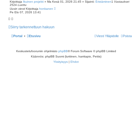
t
Kirjoittaja
Ikuinen projekti
»
Ma Kesä 01, 2026 21:45
» Sijainti:
Eristäminen
1
Vastaukset
t
2524
Luettu
u
Uusin viesti
Kirjoittaja
honkanen
h
Pe Elo 07, 2026 13:41
a
k
u
Siirry tarkennettuun hakuun
Portal
Etusivu
Viesti Ylläpidolle
Poista
Keskustelufoorumin ohjelmisto
phpBB
® Forum Software © phpBB Limited
Käännös: phpBB Suomi (lurttinen, harritapio, Pettis)
Yksityisyys
|
Ehdot