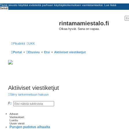
Tämä sivusto käyttää evästeitä parhaan käyttäjäkokemuksen varmistamiseksi.
Lue lisää
Selvä!
rintamamiestalo.fi
Olkaa hyvät. Sana on vapaa.
Pikalinkit
UKK
Portal
Etusivu
Etsi
Aktiiviset viestiketjut
Aktiiviset viestiketjut
Siirry tarkennettuun hakuun
E
T
t
a
s
r
i
k
Aiheet
e
Vastaukset
n
Luettu
n
Uusin viesti
Purujen pudotus alhaalta
e