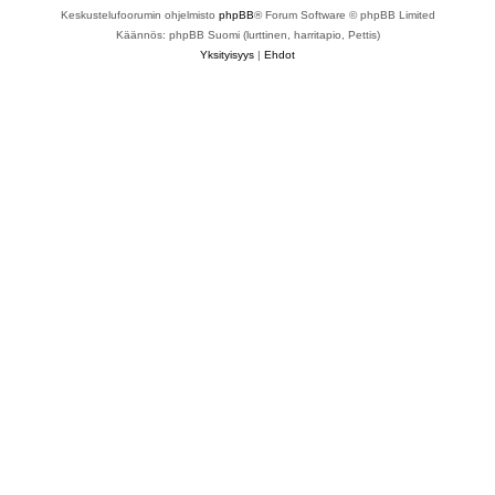
Keskustelufoorumin ohjelmisto
phpBB
® Forum Software © phpBB Limited
Käännös: phpBB Suomi (lurttinen, harritapio, Pettis)
Yksityisyys
|
Ehdot