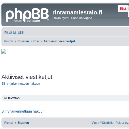
Etsi
rintamamiestalo.fi
Olkaa hyvät. Sana on vapaa.
Pikalinkit
UKK
Portal
Etusivu
Etsi
Aktiiviset viestiketjut
Aktiiviset viestiketjut
Siirry tarkennettuun hakuun
Ei löytynyt.
Siirry tarkennettuun hakuun
Portal
Etusivu
Viesti Ylläpidolle
Poista ev