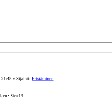
 21:45
» Sijainti:
Eristäminen
oksen • Sivu
1
/
1