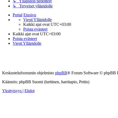
↳ Ylläpidon tiedotteet
↳ Terveiset ylläpidolle
Portal
Etusivu
Viesti Ylläpidolle
Kaikki ajat ovat
UTC+03:00
Poista evästeet
Kaikki ajat ovat
UTC+03:00
Poista evästeet
Viesti Ylläpidolle
Keskustelufoorumin ohjelmisto
phpBB
® Forum Software © phpBB 
Käännös: phpBB Suomi (lurttinen, harritapio, Pettis)
Yksityisyys
|
Ehdot