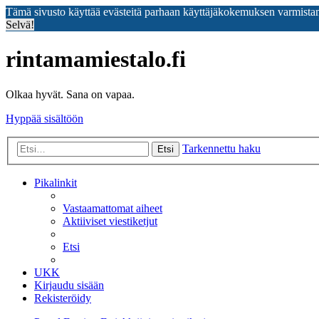
Tämä sivusto käyttää evästeitä parhaan käyttäjäkokemuksen varmista
Selvä!
rintamamiestalo.fi
Olkaa hyvät. Sana on vapaa.
Hyppää sisältöön
Tarkennettu haku
Etsi
Pikalinkit
Vastaamattomat aiheet
Aktiiviset viestiketjut
Etsi
UKK
Kirjaudu sisään
Rekisteröidy