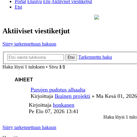
Portal
Etusivu
Etsi
Aktiiviset viestiketjut
Etsi
Aktiiviset viestiketjut
Siirry tarkennettuun hakuun
Tarkennettu haku
Etsi
Haku löysi 1 tuloksen • Sivu
1
/
1
AIHEET
Purujen pudotus alhaalta
Kirjoittaja
Ikuinen projekti
»
Ma Kesä 01, 2026
Kirjoittaja
honkanen
Pe Elo 07, 2026 13:41
Haku löysi 1 tul
Siirry tarkennettuun hakuun