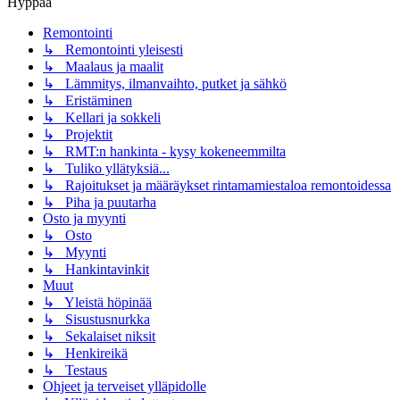
Hyppää
Remontointi
↳ Remontointi yleisesti
↳ Maalaus ja maalit
↳ Lämmitys, ilmanvaihto, putket ja sähkö
↳ Eristäminen
↳ Kellari ja sokkeli
↳ Projektit
↳ RMT:n hankinta - kysy kokeneemmilta
↳ Tuliko yllätyksiä...
↳ Rajoitukset ja määräykset rintamamiestaloa remontoidessa
↳ Piha ja puutarha
Osto ja myynti
↳ Osto
↳ Myynti
↳ Hankintavinkit
Muut
↳ Yleistä höpinää
↳ Sisustusnurkka
↳ Sekalaiset niksit
↳ Henkireikä
↳ Testaus
Ohjeet ja terveiset ylläpidolle