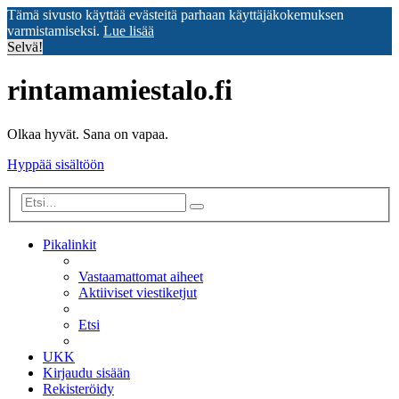
Tämä sivusto käyttää evästeitä parhaan käyttäjäkokemuksen
varmistamiseksi.
Lue lisää
Selvä!
rintamamiestalo.fi
Olkaa hyvät. Sana on vapaa.
Hyppää sisältöön
Tarkennettu
Etsi
haku
Pikalinkit
Vastaamattomat aiheet
Aktiiviset viestiketjut
Etsi
UKK
Kirjaudu sisään
Rekisteröidy