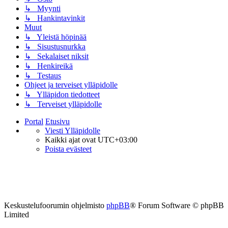
↳ Myynti
↳ Hankintavinkit
Muut
↳ Yleistä höpinää
↳ Sisustusnurkka
↳ Sekalaiset niksit
↳ Henkireikä
↳ Testaus
Ohjeet ja terveiset ylläpidolle
↳ Ylläpidon tiedotteet
↳ Terveiset ylläpidolle
Portal
Etusivu
Viesti Ylläpidolle
Kaikki ajat ovat
UTC+03:00
Poista evästeet
Keskustelufoorumin ohjelmisto
phpBB
® Forum Software © phpBB
Limited