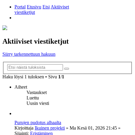
Portal
Etusivu
Etsi
Aktiiviset
viestiketjut
Etsi
Aktiiviset viestiketjut
Siirry tarkennettuun hakuun
Tarkennettu
Etsi
haku
Haku löysi 1 tuloksen • Sivu
1
/
1
Aiheet
Vastaukset
Luettu
Uusin viesti
Purujen pudotus alhaalta
Kirjoittaja
Ikuinen projekti
»
Ma Kesä 01, 2026 21:45
»
Sijainti:
Eristäminen