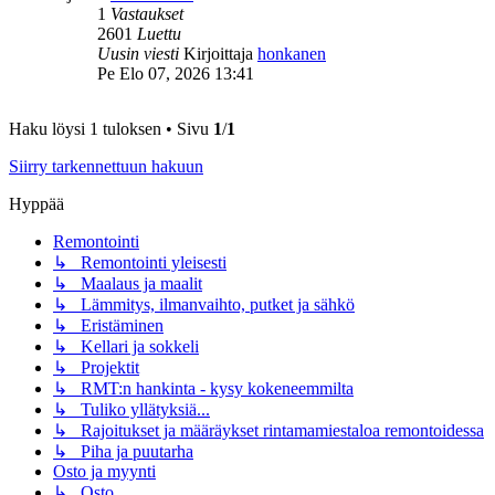
1
Vastaukset
2601
Luettu
Uusin viesti
Kirjoittaja
honkanen
Pe Elo 07, 2026 13:41
Haku löysi 1 tuloksen • Sivu
1
/
1
Siirry tarkennettuun hakuun
Hyppää
Remontointi
↳ Remontointi yleisesti
↳ Maalaus ja maalit
↳ Lämmitys, ilmanvaihto, putket ja sähkö
↳ Eristäminen
↳ Kellari ja sokkeli
↳ Projektit
↳ RMT:n hankinta - kysy kokeneemmilta
↳ Tuliko yllätyksiä...
↳ Rajoitukset ja määräykset rintamamiestaloa remontoidessa
↳ Piha ja puutarha
Osto ja myynti
↳ Osto