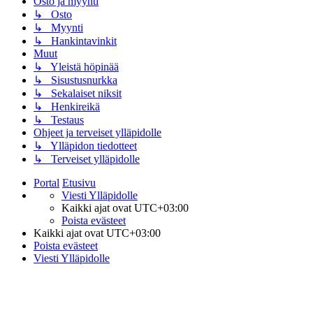
Osto ja myynti
↳ Osto
↳ Myynti
↳ Hankintavinkit
Muut
↳ Yleistä höpinää
↳ Sisustusnurkka
↳ Sekalaiset niksit
↳ Henkireikä
↳ Testaus
Ohjeet ja terveiset ylläpidolle
↳ Ylläpidon tiedotteet
↳ Terveiset ylläpidolle
Portal
Etusivu
Viesti Ylläpidolle
Kaikki ajat ovat
UTC+03:00
Poista evästeet
Kaikki ajat ovat
UTC+03:00
Poista evästeet
Viesti Ylläpidolle