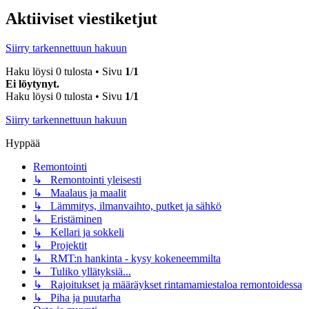
Aktiiviset viestiketjut
Siirry tarkennettuun hakuun
Haku löysi 0 tulosta • Sivu
1
/
1
Ei löytynyt.
Haku löysi 0 tulosta • Sivu
1
/
1
Siirry tarkennettuun hakuun
Hyppää
Remontointi
↳ Remontointi yleisesti
↳ Maalaus ja maalit
↳ Lämmitys, ilmanvaihto, putket ja sähkö
↳ Eristäminen
↳ Kellari ja sokkeli
↳ Projektit
↳ RMT:n hankinta - kysy kokeneemmilta
↳ Tuliko yllätyksiä...
↳ Rajoitukset ja määräykset rintamamiestaloa remontoidessa
↳ Piha ja puutarha