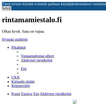
Tämä sivusto käyttää evästeitä parhaan käyttäjäkokemuksen varmista
Selvä!
rintamamiestalo.fi
Olkaa hyvät. Sana on vapaa.
Hyppää sisältöön
Pikalinkit
Vastaamattomat aiheet
Aktiiviset viestiketjut
Etsi
UKK
Kirjaudu sisään
Rekisteröidy
Portal
Etusivu
Etsi
Aktiiviset viestiketjut