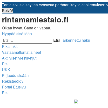
Tämä sivusto käyttää evästeitä parhaan käyttäjäkokemuksen 
Selvä!
rintamamiestalo.fi
Olkaa hyvät. Sana on vapaa.
Hyppää sisältöön
Etsi
Tarkennettu haku
Pikalinkit
Vastaamattomat aiheet
Aktiiviset viestiketjut
Etsi
UKK
Kirjaudu sisään
Rekisteröidy
Portal
Etusivu
Etsi