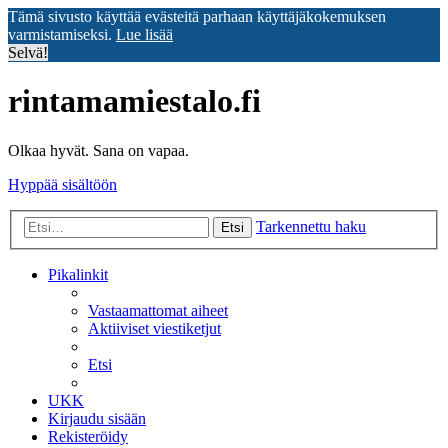
Tämä sivusto käyttää evästeitä parhaan käyttäjäkokemuksen
varmistamiseksi.
Lue lisää
Selvä!
rintamamiestalo.fi
Olkaa hyvät. Sana on vapaa.
Hyppää sisältöön
Tarkennettu haku
Etsi
Pikalinkit
Vastaamattomat aiheet
Aktiiviset viestiketjut
Etsi
UKK
Kirjaudu sisään
Rekisteröidy