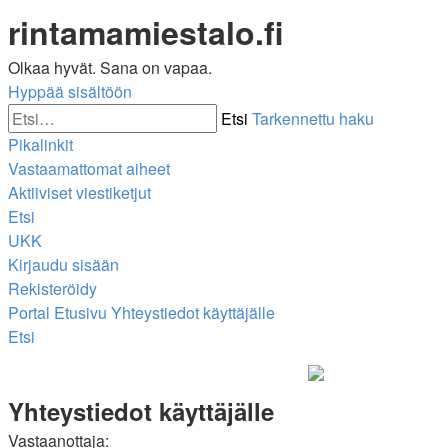
rintamamiestalo.fi
Olkaa hyvät. Sana on vapaa.
Hyppää sisältöön
Etsi
Tarkennettu haku
Pikalinkit
Vastaamattomat aiheet
Aktiiviset viestiketjut
Etsi
UKK
Kirjaudu sisään
Rekisteröidy
Portal
Etusivu
Yhteystiedot käyttäjälle
Etsi
Yhteystiedot käyttäjälle
Vastaanottaja: