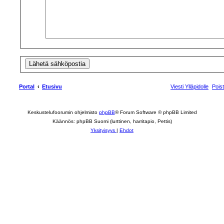
Portal
Etusivu
Viesti Ylläpidolle
Pois
Keskustelufoorumin ohjelmisto
phpBB
® Forum Software © phpBB Limited
Käännös: phpBB Suomi (lurttinen, harritapio, Pettis)
Yksityisyys
|
Ehdot