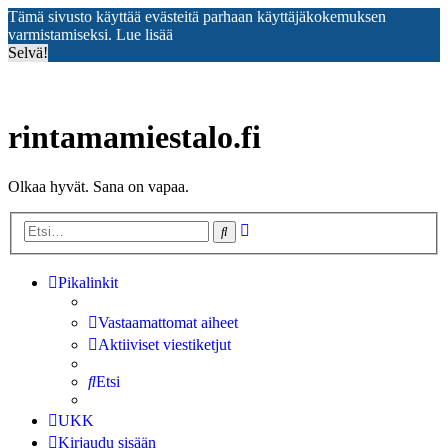
Tämä sivusto käyttää evästeitä parhaan käyttäjäkokemuksen
varmistamiseksi.
Lue lisää
Selvä!
rintamamiestalo.fi
Olkaa hyvät. Sana on vapaa.
Tarkennettu
Etsi
haku
Pikalinkit
Vastaamattomat aiheet
Aktiiviset viestiketjut
Etsi
UKK
Kirjaudu sisään