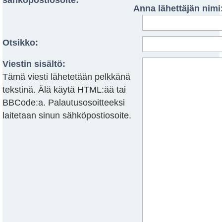
sähköpostiosoite:
Anna lähettäjän nimi
Otsikko:
Viestin sisältö:
Tämä viesti lähetetään pelkkänä
tekstinä. Älä käytä HTML:ää tai
BBCode:a. Palautusosoitteeksi
laitetaan sinun sähköpostiosoite.