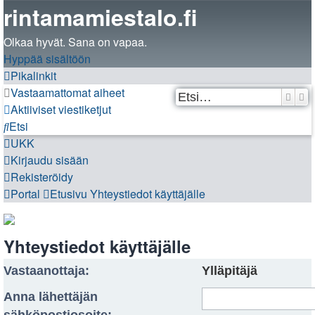
rintamamiestalo.fi
Olkaa hyvät. Sana on vapaa.
Hyppää sisältöön
Pikalinkit
Vastaamattomat aiheet
Etsi
Ta
Aktiiviset viestiketjut
Etsi
UKK
Kirjaudu sisään
Rekisteröidy
Portal
Etusivu
Yhteystiedot käyttäjälle
Yhteystiedot käyttäjälle
Vastaanottaja:
Ylläpitäjä
Anna lähettäjän