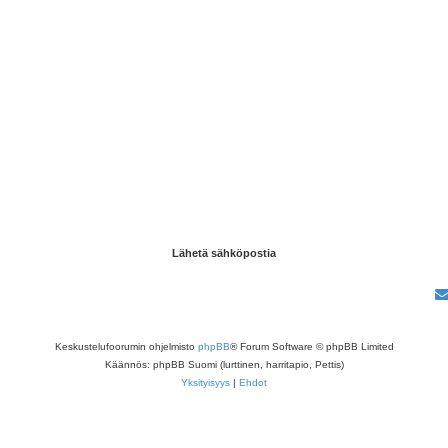
Keskustelufoorumin ohjelmisto
phpBB
® Forum Software © phpBB Limited
Käännös: phpBB Suomi (lurttinen, harritapio, Pettis)
Yksityisyys
|
Ehdot