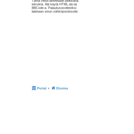
Tämä viesti lähetetään pelkkänä
tekstinä. Älä käytä HTML:ää tai
BBCode:a. Palautusosoitteeksi
laitetaan sinun sähköpostiosoite.
Portal
Etusivu