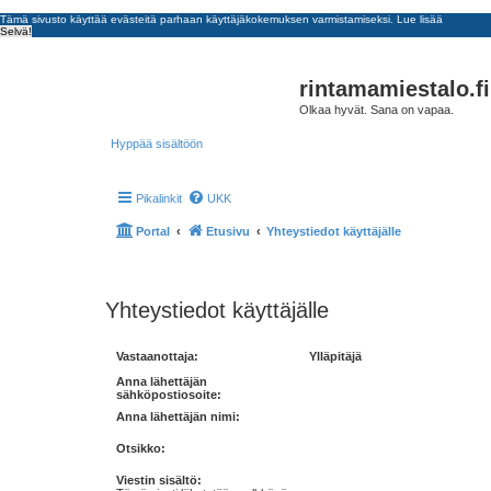
Tämä sivusto käyttää evästeitä parhaan käyttäjäkokemuksen varmistamiseksi.
Lue lisää
Selvä!
rintamamiestalo.fi
Olkaa hyvät. Sana on vapaa.
Hyppää sisältöön
Pikalinkit
UKK
Portal
Etusivu
Yhteystiedot käyttäjälle
Yhteystiedot käyttäjälle
Vastaanottaja:
Ylläpitäjä
Anna lähettäjän
sähköpostiosoite:
Anna lähettäjän nimi:
Otsikko:
Viestin sisältö: