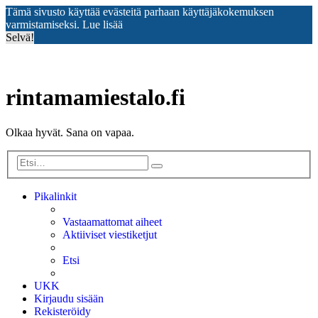
Tämä sivusto käyttää evästeitä parhaan käyttäjäkokemuksen
varmistamiseksi.
Lue lisää
Selvä!
rintamamiestalo.fi
Olkaa hyvät. Sana on vapaa.
Etsi
Tarkennettu
haku
Pikalinkit
Vastaamattomat aiheet
Aktiiviset viestiketjut
Etsi
UKK
Kirjaudu sisään
Rekisteröidy