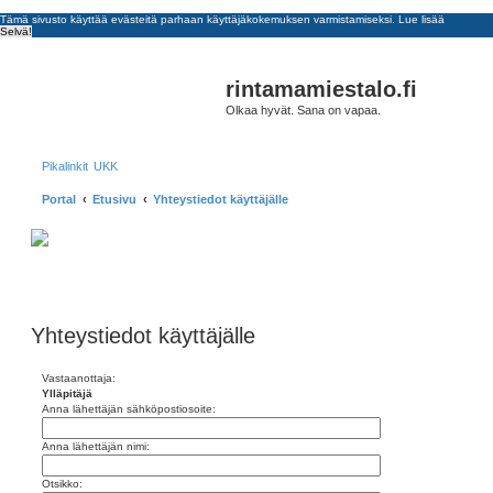
Tämä sivusto käyttää evästeitä parhaan käyttäjäkokemuksen varmistamiseksi.
Lue lisää
Selvä!
E
rintamamiestalo.fi
Olkaa hyvät. Sana on vapaa.
Pikalinkit
UKK
Portal
Etusivu
Yhteystiedot käyttäjälle
Yhteystiedot käyttäjälle
Vastaanottaja:
Ylläpitäjä
Anna lähettäjän sähköpostiosoite:
Anna lähettäjän nimi:
Otsikko: