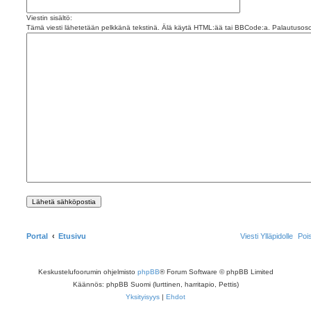
Viestin sisältö:
Tämä viesti lähetetään pelkkänä tekstinä. Älä käytä HTML:ää tai BBCode:a. Palautusosoi
Portal
Etusivu
Viesti Ylläpidolle
Poi
Keskustelufoorumin ohjelmisto
phpBB
® Forum Software © phpBB Limited
Käännös: phpBB Suomi (lurttinen, harritapio, Pettis)
Yksityisyys
|
Ehdot